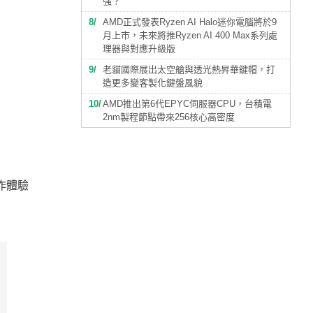
強？
8
AMD正式發表Ryzen AI Halo迷你電腦將於9
月上市，未來將推Ryzen AI 400 Max系列處
理器與對應升級版
9
老貓國際展出太空艙與透光熱昇華鍵帽，打
造更多變客製化鍵盤風貌
10
AMD推出第6代EPYC伺服器CPU，台積電
2nm製程節點帶來256核心高密度
作體驗