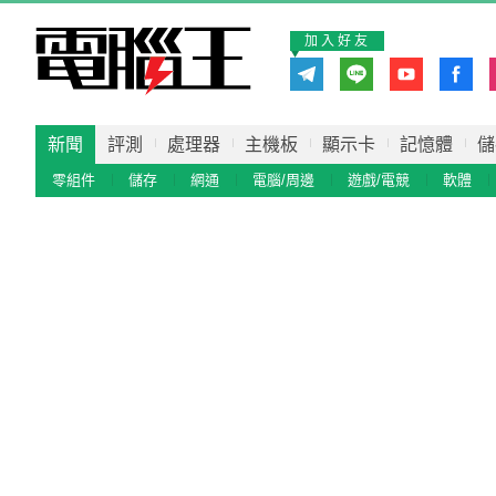
加入好友
新聞
評測
處理器
主機板
顯示卡
記憶體
儲
零組件
儲存
網通
電腦/周邊
遊戲/電競
軟體