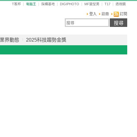
T客邦
電腦王
採購基地
DIGIPHOTO
MF變型男
T17
透視鏡
登入
註冊
訂閱
業界動態
2025科技趨勢金獎