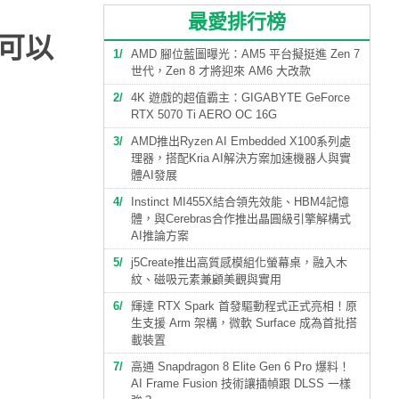
最愛排行榜
還可以
1
AMD 腳位藍圖曝光：AM5 平台擬挺進 Zen 7
世代，Zen 8 才將迎來 AM6 大改款
2
4K 遊戲的超值霸主：GIGABYTE GeForce
RTX 5070 Ti AERO OC 16G
3
AMD推出Ryzen AI Embedded X100系列處
理器，搭配Kria AI解決方案加速機器人與實
體AI發展
4
Instinct MI455X結合領先效能、HBM4記憶
體，與Cerebras合作推出晶圓級引擎解構式
AI推論方案
5
j5Create推出高質感模組化螢幕桌，融入木
紋、磁吸元素兼顧美觀與實用
6
輝達 RTX Spark 首發驅動程式正式亮相！原
生支援 Arm 架構，微軟 Surface 成為首批搭
載裝置
7
高通 Snapdragon 8 Elite Gen 6 Pro 爆料！
AI Frame Fusion 技術讓插幀跟 DLSS 一樣