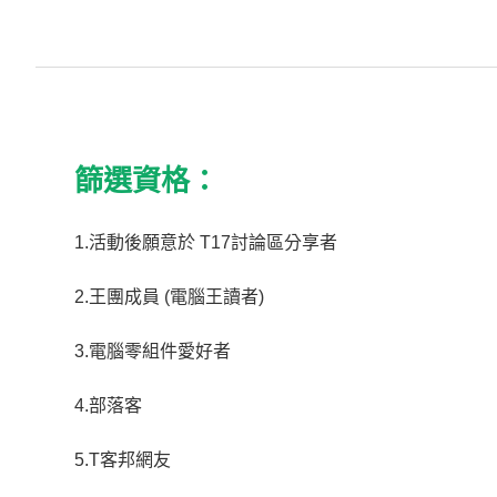
篩選資格：
1.活動後願意於 T17討論區分享者
2.王團成員 (電腦王讀者)
3.電腦零組件愛好者
4.部落客
5.T客邦網友