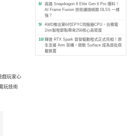
8
高通 Snapdragon 8 Elite Gen 6 Pro 爆料！
AI Frame Fusion 技術讓插幀跟 DLSS 一樣
強？
9
AMD推出第6代EPYC伺服器CPU，台積電
2nm製程節點帶來256核心高密度
10
輝達 RTX Spark 首發驅動程式正式亮相！原
生支援 Arm 架構，微軟 Surface 成為首批搭
載裝置
 遊戲玩家心
最新電玩技術