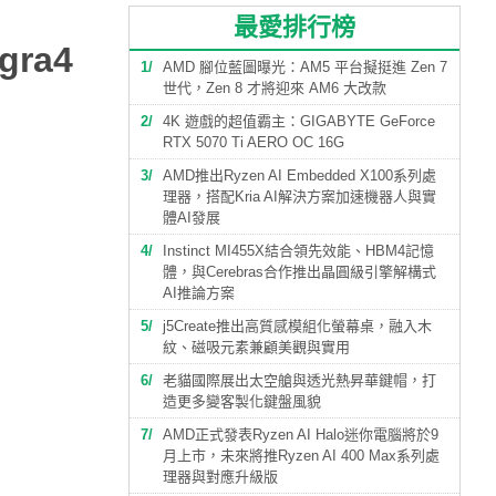
最愛排行榜
gra4
1
AMD 腳位藍圖曝光：AM5 平台擬挺進 Zen 7
世代，Zen 8 才將迎來 AM6 大改款
2
4K 遊戲的超值霸主：GIGABYTE GeForce
RTX 5070 Ti AERO OC 16G
3
AMD推出Ryzen AI Embedded X100系列處
理器，搭配Kria AI解決方案加速機器人與實
體AI發展
4
Instinct MI455X結合領先效能、HBM4記憶
體，與Cerebras合作推出晶圓級引擎解構式
AI推論方案
5
j5Create推出高質感模組化螢幕桌，融入木
紋、磁吸元素兼顧美觀與實用
6
老貓國際展出太空艙與透光熱昇華鍵帽，打
造更多變客製化鍵盤風貌
7
AMD正式發表Ryzen AI Halo迷你電腦將於9
月上市，未來將推Ryzen AI 400 Max系列處
理器與對應升級版