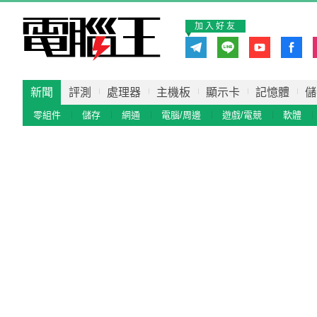
加入好友
新聞
評測
處理器
主機板
顯示卡
記憶體
儲
零組件
儲存
網通
電腦/周邊
遊戲/電競
軟體