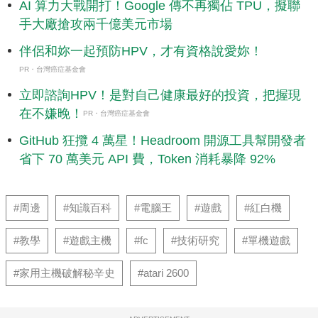
AI 算力大戰開打！Google 傳不再獨佔 TPU，擬聯
手大廠搶攻兩千億美元市場
伴侶和妳一起預防HPV，才有資格說愛妳！
PR・台灣癌症基金會
立即諮詢HPV！是對自己健康最好的投資，把握現
在不嫌晚！
PR・台灣癌症基金會
GitHub 狂攬 4 萬星！Headroom 開源工具幫開發者
省下 70 萬美元 API 費，Token 消耗暴降 92%
#周邊
#知識百科
#電腦王
#遊戲
#紅白機
#教學
#遊戲主機
#fc
#技術研究
#單機遊戲
#家用主機破解秘辛史
#atari 2600