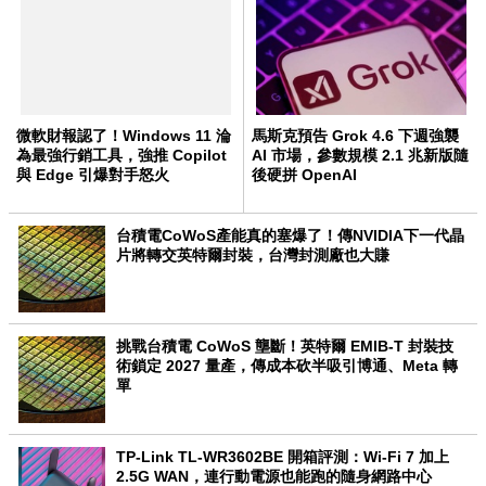
微軟財報認了！Windows 11 淪
馬斯克預告 Grok 4.6 下週強襲
為最強行銷工具，強推 Copilot
AI 市場，參數規模 2.1 兆新版隨
與 Edge 引爆對手怒火
後硬拼 OpenAI
台積電CoWoS產能真的塞爆了！傳NVIDIA下一代晶
片將轉交英特爾封裝，台灣封測廠也大賺
挑戰台積電 CoWoS 壟斷！英特爾 EMIB-T 封裝技
術鎖定 2027 量產，傳成本砍半吸引博通、Meta 轉
單
TP-Link TL-WR3602BE 開箱評測：Wi-Fi 7 加上
2.5G WAN，連行動電源也能跑的隨身網路中心