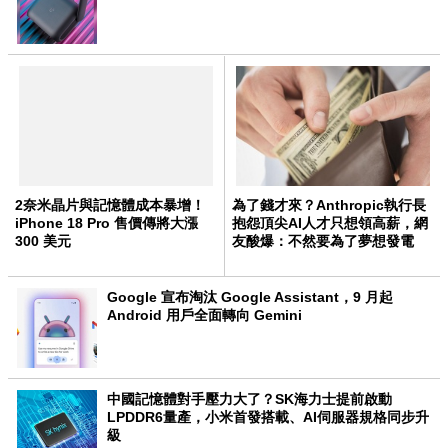
2奈米晶片與記憶體成本暴增！
為了錢才來？Anthropic執行長
iPhone 18 Pro 售價傳將大漲
抱怨頂尖AI人才只想領高薪，網
300 美元
友酸爆：不然要為了夢想發電
嗎？
Google 宣布淘汰 Google Assistant，9 月起
Android 用戶全面轉向 Gemini
中國記憶體對手壓力大了？SK海力士提前啟動
LPDDR6量產，小米首發搭載、AI伺服器規格同步升
級