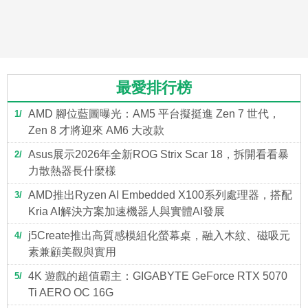
最愛排行榜
AMD 腳位藍圖曝光：AM5 平台擬挺進 Zen 7 世代，
1
Zen 8 才將迎來 AM6 大改款
Asus展示2026年全新ROG Strix Scar 18，拆開看看暴
2
力散熱器長什麼樣
AMD推出Ryzen AI Embedded X100系列處理器，搭配
3
Kria AI解決方案加速機器人與實體AI發展
j5Create推出高質感模組化螢幕桌，融入木紋、磁吸元
4
素兼顧美觀與實用
4K 遊戲的超值霸主：GIGABYTE GeForce RTX 5070
5
Ti AERO OC 16G