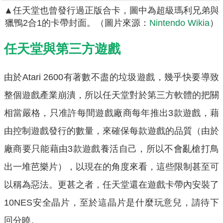
▲任天堂也曾發行過正版合卡，圖中為超級瑪利兄弟與
獵鴨2合1的卡帶封面。（圖片來源：
Nintendo Wikia
）
任天堂與第三方遊戲
由於Atari 2600有著數不盡的垃圾遊戲，幾乎快要導致
整個遊戲產業崩潰，所以任天堂對於第三方軟體的把關
相當嚴格，只准許每間遊戲廠商每年推出3款遊戲，藉
由控制遊戲發行的數量，來確保每款遊戲的品質（由於
廠商要只能藉由3款遊戲養活自己，所以不會亂槍打鳥
出一堆芭樂片），以現在的角度來看，這些限制甚至可
以稱為惡法。更甚之者，任天堂還在遊戲卡帶內安裝了
10NES安全晶片，至於這晶片是什麼玩意兒，請待下
回分曉。