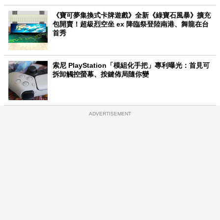
《寶可夢集換式卡牌遊戲》全新《綠寶石風暴》擴充
包開賣！超級烈空坐 ex 降臨祭登陸南港、舞龍在台
首秀
索尼 PlayStation「模組化手把」專利曝光：首見可
拆卸觸控螢幕、按鍵佈局隨你變
ADVERTISEMENT