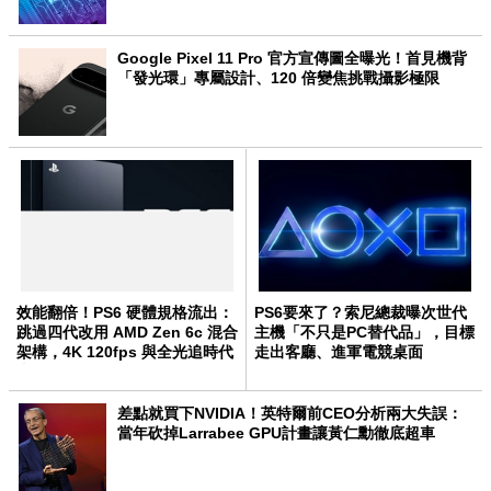
Google Pixel 11 Pro 官方宣傳圖全曝光！首見機背
「發光環」專屬設計、120 倍變焦挑戰攝影極限
效能翻倍！PS6 硬體規格流出：
PS6要來了？索尼總裁曝次世代
跳過四代改用 AMD Zen 6c 混合
主機「不只是PC替代品」，目標
架構，4K 120fps 與全光追時代
走出客廳、進軍電競桌面
來臨
差點就買下NVIDIA！英特爾前CEO分析兩大失誤：
當年砍掉Larrabee GPU計畫讓黃仁勳徹底超車