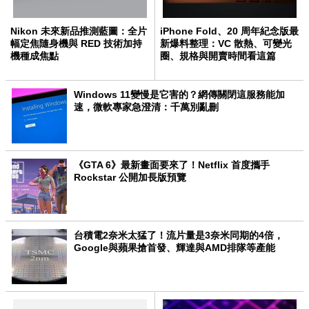
Nikon 未來新品推測藍圖：全片
iPhone Fold、20 周年紀念版最
幅定焦隨身機與 RED 技術加持
新爆料整理：VC 散熱、可變光
機種成焦點
圈、規格與開賣時間看這篇
Windows 11變慢是它害的？網傳關閉這服務能加
速，微軟專家急澄清：千萬別亂刪
《GTA 6》最新畫面要來了！Netflix 首度攜手
Rockstar 公開加長版預覽
台積電2奈米太猛了！流片量是3奈米同期的4倍，
Google與蘋果搶首發、輝達與AMD排隊等產能