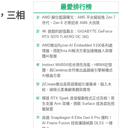
最愛排行榜
架構，三相
1
AMD 腳位藍圖曝光：AM5 平台擬挺進 Zen 7
世代，Zen 8 才將迎來 AM6 大改款
2
4K 遊戲的超值霸主：GIGABYTE GeForce
RTX 5070 Ti AERO OC 16G
3
AMD推出Ryzen AI Embedded X100系列處
理器，搭配Kria AI解決方案加速機器人與實
體AI發展
4
Instinct MI455X結合領先效能、HBM4記憶
體，與Cerebras合作推出晶圓級引擎解構式
AI推論方案
5
j5Create推出高質感模組化螢幕桌，融入木
紋、磁吸元素兼顧美觀與實用
6
輝達 RTX Spark 首發驅動程式正式亮相！原
生支援 Arm 架構，微軟 Surface 成為首批搭
載裝置
7
高通 Snapdragon 8 Elite Gen 6 Pro 爆料！
AI Frame Fusion 技術讓插幀跟 DLSS 一樣