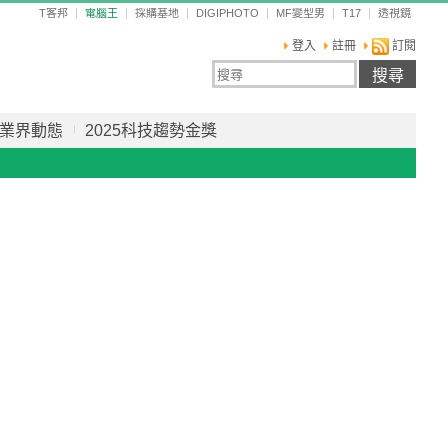
T客邦
電腦王
採購基地
DIGIPHOTO
MF變型男
T17
透視鏡
登入
註冊
訂閱
業界動態
2025科技趨勢金獎