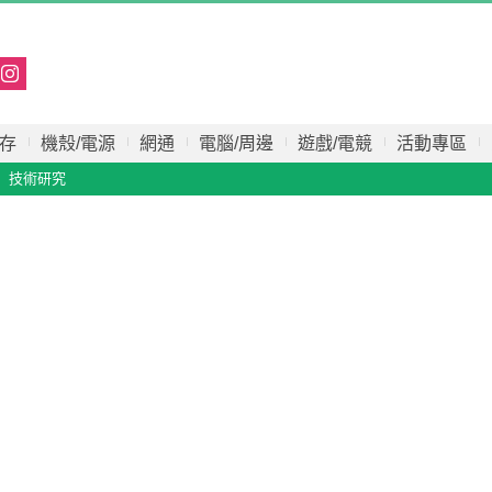
存
機殼/電源
網通
電腦/周邊
遊戲/電競
活動專區
技術研究