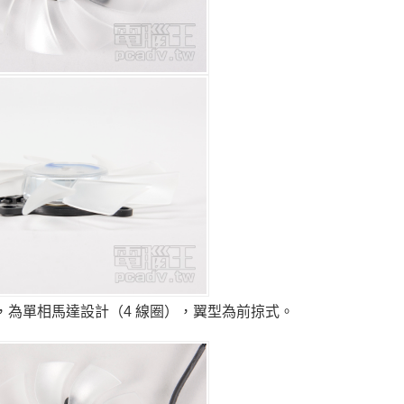
本風扇，為單相馬達設計（4 線圈），翼型為前掠式。