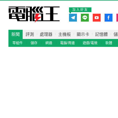
加入好友
新聞
評測
處理器
主機板
顯示卡
記憶體
儲
零組件
儲存
網通
電腦/周邊
遊戲/電競
軟體