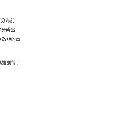
可分為前
中分辨出
 改版的重
馬達獲得了