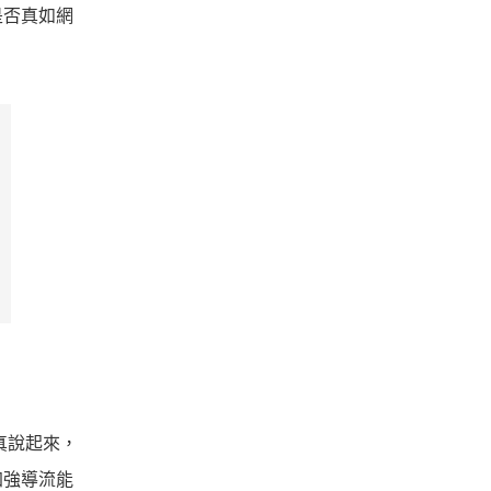
是否真如網
真說起來，
加強導流能