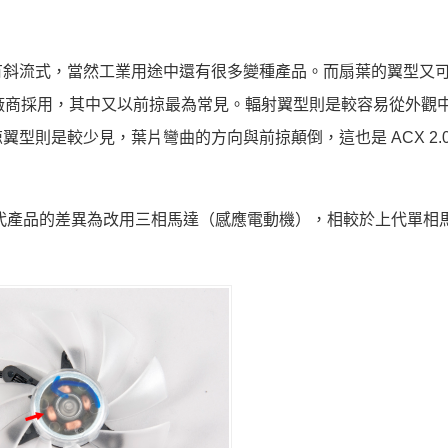
有斜流式，當然工業用途中還有很多變種產品。而扇葉的翼型又
都有廠商採用，其中又以前掠最為常見。輻射翼型則是較容易從外觀
型則是較少見，葉片彎曲的方向與前掠顛倒，這也是 ACX 2.0
，與上代產品的差異為改用三相馬達（感應電動機），相較於上代單相