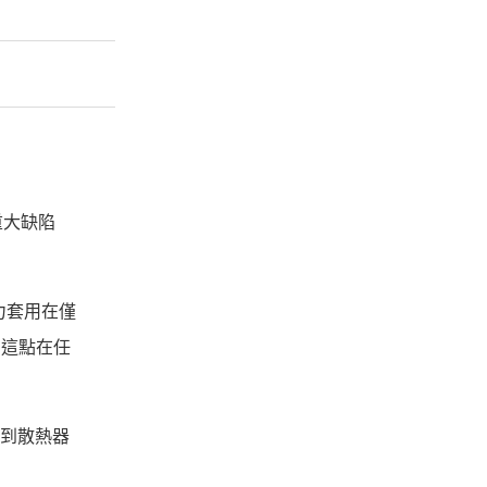
重大缺陷
能力套用在僅
，這點在任
看到散熱器