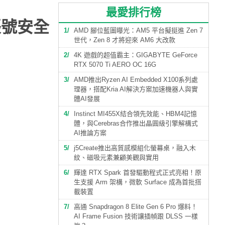
最愛排行榜
帳號安全
1
AMD 腳位藍圖曝光：AM5 平台擬挺進 Zen 7
世代，Zen 8 才將迎來 AM6 大改款
2
4K 遊戲的超值霸主：GIGABYTE GeForce
RTX 5070 Ti AERO OC 16G
3
AMD推出Ryzen AI Embedded X100系列處
理器，搭配Kria AI解決方案加速機器人與實
體AI發展
4
Instinct MI455X結合領先效能、HBM4記憶
體，與Cerebras合作推出晶圓級引擎解構式
AI推論方案
5
j5Create推出高質感模組化螢幕桌，融入木
紋、磁吸元素兼顧美觀與實用
6
輝達 RTX Spark 首發驅動程式正式亮相！原
生支援 Arm 架構，微軟 Surface 成為首批搭
載裝置
7
高通 Snapdragon 8 Elite Gen 6 Pro 爆料！
AI Frame Fusion 技術讓插幀跟 DLSS 一樣