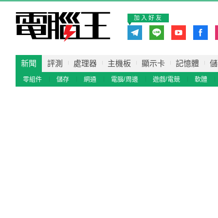
加入好友
新聞
評測
處理器
主機板
顯示卡
記憶體
儲
零組件
儲存
網通
電腦/周邊
遊戲/電競
軟體