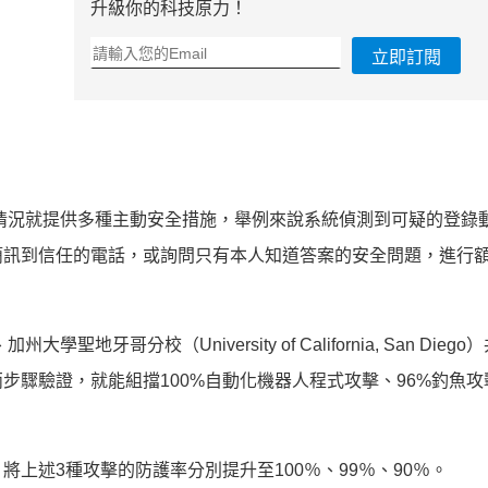
升級你的科技原力！
立即訂閱
預設情況就提供多種主動安全措施，舉例來說系統偵測到可疑的登錄
簡訊到信任的電話，或詢問只有本人知道答案的安全問題，進行
加州大學聖地牙哥分校（University of California, San Dieg
驟驗證，就能組擋100%自動化機器人程式攻擊、96%釣魚攻擊
上述3種攻擊的防護率分別提升至100％、99％、90％。