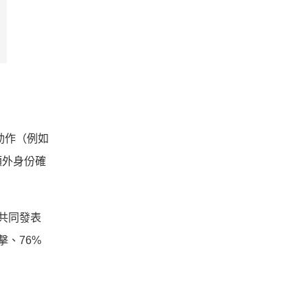
動作（例如
額外身份確
o）共同發表
、76%