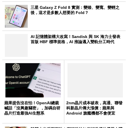
三星 Galaxy Z Fold 8 實測：變矮、變寬、變輕之
後，這才是多數人想要的 Fold？
AI 記憶體架構大改寫！Sandisk 與 SK 海力士發表
首版 HBF 標準規格，AI 推論邁入雙軌分工時代
蘋果提告沒在怕！OpenAI總裁
2nm晶片成本破表，高通、聯發
喊話「沒興趣竊密」，加碼自研
科新晶片傳大漲價：蘋果與
晶片打造最強AI生態系
Android 旗艦機都不會便宜