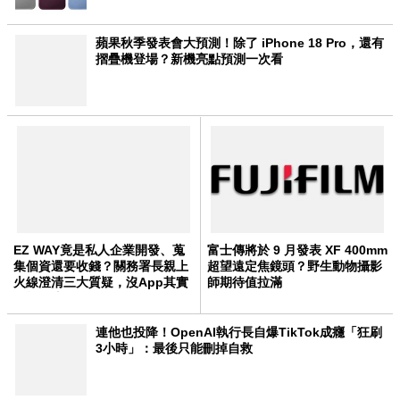
蘋果秋季發表會大預測！除了 iPhone 18 Pro，還有
摺疊機登場？新機亮點預測一次看
EZ WAY竟是私人企業開發、蒐
富士傳將於 9 月發表 XF 400mm
集個資還要收錢？關務署長親上
超望遠定焦鏡頭？野生動物攝影
火線澄清三大質疑，沒App其實
師期待值拉滿
還能用這招報關
連他也投降！OpenAI執行長自爆TikTok成癮「狂刷
3小時」：最後只能刪掉自救