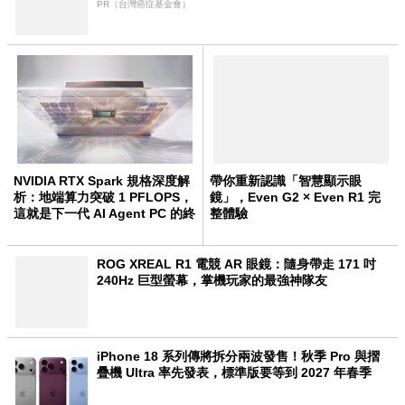
PR（台灣癌症基金會）
NVIDIA RTX Spark 規格深度解
帶你重新認識「智慧顯示眼
析：地端算力突破 1 PFLOPS，
鏡」，Even G2 × Even R1 完
這就是下一代 AI Agent PC 的終
整體驗
極形態
ROG XREAL R1 電競 AR 眼鏡：隨身帶走 171 吋
240Hz 巨型螢幕，掌機玩家的最強神隊友
iPhone 18 系列傳將拆分兩波發售！秋季 Pro 與摺
疊機 Ultra 率先發表，標準版要等到 2027 年春季