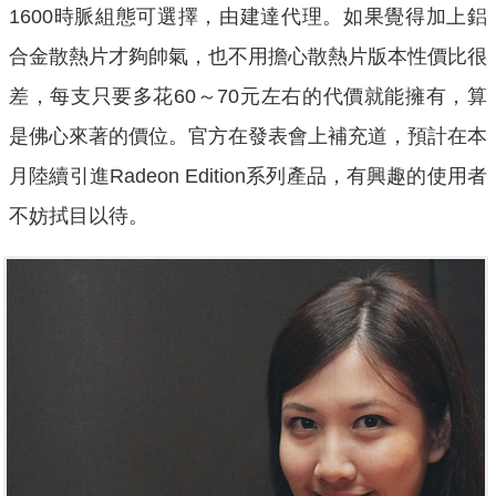
1600時脈組態可選擇，由建達代理。如果覺得加上鋁
合金散熱片才夠帥氣，也不用擔心散熱片版本性價比很
差，每支只要多花60～70元左右的代價就能擁有，算
是佛心來著的價位。官方在發表會上補充道，預計在本
月陸續引進Radeon Edition系列產品，有興趣的使用者
不妨拭目以待。