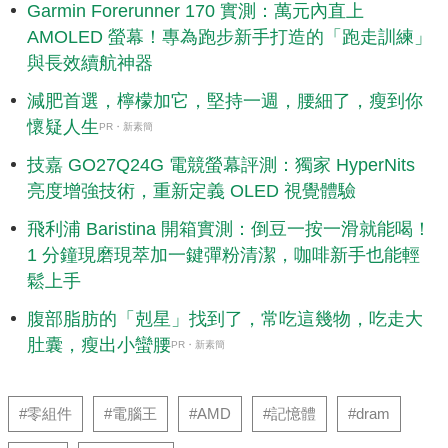
Garmin Forerunner 170 實測：萬元內直上
AMOLED 螢幕！專為跑步新手打造的「跑走訓練」
與長效續航神器
減肥首選，檸檬加它，堅持一週，腰細了，瘦到你
懷疑人生
PR・新素簡
技嘉 GO27Q24G 電競螢幕評測：獨家 HyperNits
亮度增強技術，重新定義 OLED 視覺體驗
飛利浦 Baristina 開箱實測：倒豆一按一滑就能喝！
1 分鐘現磨現萃加一鍵彈粉清潔，咖啡新手也能輕
鬆上手
腹部脂肪的「剋星」找到了，常吃這幾物，吃走大
肚囊，瘦出小蠻腰
PR・新素簡
#零組件
#電腦王
#AMD
#記憶體
#dram