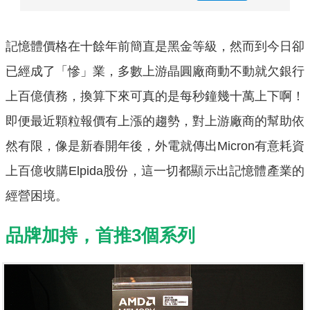
記憶體價格在十餘年前簡直是黑金等級，然而到今日卻
已經成了「慘」業，多數上游晶圓廠商動不動就欠銀行
上百億債務，換算下來可真的是每秒鐘幾十萬上下啊！
即便最近顆粒報價有上漲的趨勢，對上游廠商的幫助依
然有限，像是新春開年後，外電就傳出Micron有意耗資
上百億收購Elpida股份，這一切都顯示出記憶體產業的
經營困境。
品牌加持，首推3個系列