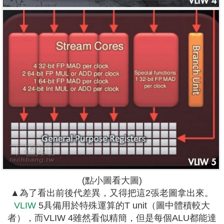
(點小圖看大圖)
▲為了看出前後代差異，又得把這2張老圖拿出來。
VLIW
5具備用於特殊運算的T unit（圖中體積較大
者），而VLIW 4雖然看似精簡，但是每個ALU都能達