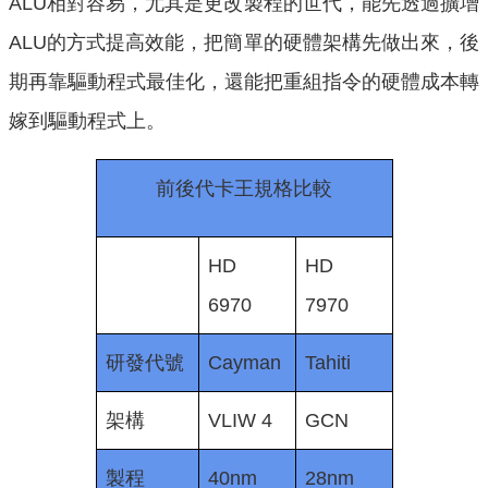
ALU相對容易，尤其是更改製程的世代，能先透過擴增
ALU的方式提高效能，把簡單的硬體架構先做出來，後
期再靠驅動程式最佳化，還能把重組指令的硬體成本轉
嫁到驅動程式上。
前後代卡王規格比較
HD
HD
6970
7970
研發代號
Cayman
Tahiti
架構
VLIW 4
GCN
製程
40nm
28nm