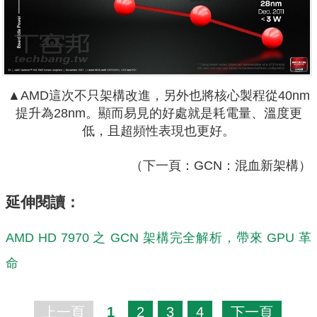
▲AMD這次不只架構改進，另外也將核心製程從40nm
提升為28nm。顯而易見的好處就是耗電量、溫度更
低，且超頻性表現也更好。
（下一頁：GCN：混血新架構）
延伸閱讀：
AMD HD 7970 之 GCN 架構完全解析，帶來 GPU 革
命
上一頁
1
2
3
4
下一頁