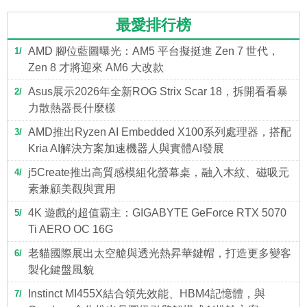
最愛排行榜
AMD 腳位藍圖曝光：AM5 平台擬挺進 Zen 7 世代，
1
Zen 8 才將迎來 AM6 大改款
Asus展示2026年全新ROG Strix Scar 18，拆開看看暴
2
力散熱器長什麼樣
AMD推出Ryzen AI Embedded X100系列處理器，搭配
3
Kria AI解決方案加速機器人與實體AI發展
j5Create推出高質感模組化螢幕桌，融入木紋、磁吸元
4
素兼顧美觀與實用
4K 遊戲的超值霸主：GIGABYTE GeForce RTX 5070
5
Ti AERO OC 16G
老貓國際展出太空艙與透光熱昇華鍵帽，打造更多變客
6
製化鍵盤風貌
Instinct MI455X結合領先效能、HBM4記憶體，與
7