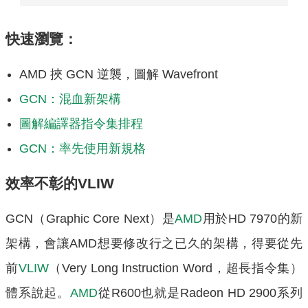
快速瀏覽：
AMD 挾 GCN 逆襲，圖解 Wavefront
GCN：混血新架構
圖解編譯器指令集排程
GCN：率先使用新規格
效率不彰的VLIW
GCN（Graphic Core Next）是
AMD
用於HD 7970的新
架構，會讓AMD想要修改行之已久的架構，得要從先
前
VLIW
（Very Long Instruction Word，超長指令集）
體系說起。
AMD
從R600也就是Radeon HD 2900系列