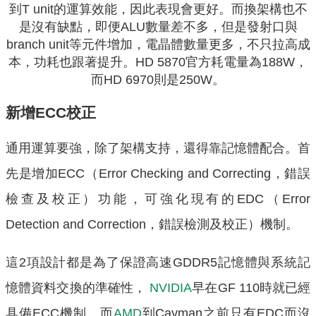
到T unit的運算效能，因此表現會更好。而換架構也不
是沒有缺點，即便ALU數量差不多，但是發射口與
branch unit等元件增加，電晶體數量更多，不只拉高成
本，功耗也跟著提升。HD 5870官方耗電量為188W，
而HD 6970則是250W。
新增ECC校正
通用運算要強，除了架構支持，還得靠記憶體配合。首
先是增加ECC（Error Checking and Correcting，錯誤
檢查及校正）功能，可強化現有的EDC（Error
Detection and Correction，錯誤檢測及校正）機制。
這2項設計都是為了保證高速GDDR5記憶體與系統記
憶體資料交換的準確性，
NVIDIA
早在GF 110時就已經
具備ECC機制，而
AMD
到Cayman之前只有EDC而沒