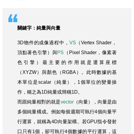
關鍵字：純量與向量
3D物件的成像過程中，
VS
（Vertex Shader，
頂點著色引擎）與
PS
（Pixel Shader，像素著
色引擎）最主要的作用就是運算座標
（XYZW）與顏色（RGBA）。此時數據的基
本單位是scalar（純量），1個單位的變量操
作，稱之為1D純量或簡稱1D。
而跟純量相對的就是
vector
（向量），向量是由
多個純量構成。例如每個週期可執行4個向量平
行運算，就稱為4D向量架構。若GPU指令發射
口只有1個，卻可執行4個數據的平行運算，這