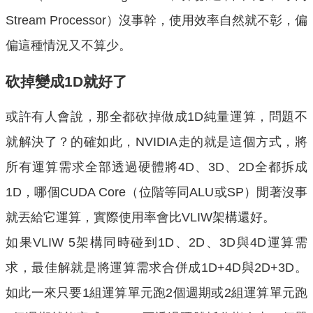
Stream Processor）沒事幹，使用效率自然就不彰，偏
偏這種情況又不算少。
砍掉變成1D就好了
或許有人會說，那全都砍掉做成1D純量運算，問題不
就解決了？的確如此，NVIDIA走的就是這個方式，將
所有運算需求全部透過硬體將4D、3D、2D全都拆成
1D，哪個CUDA Core（位階等同ALU或SP）閒著沒事
就丟給它運算，實際使用率會比VLIW架構還好。
如果VLIW 5架構同時碰到1D、2D、3D與4D運算需
求，最佳解就是將運算需求合併成1D+4D與2D+3D。
如此一來只要1組運算單元跑2個週期或2組運算單元跑