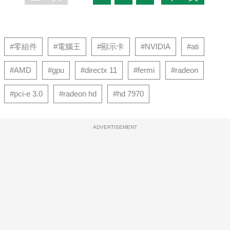
#零組件
#電腦王
#顯示卡
#NVIDIA
#ati
#AMD
#gpu
#directx 11
#fermi
#radeon
#pci-e 3.0
#radeon hd
#hd 7970
ADVERTISEMENT