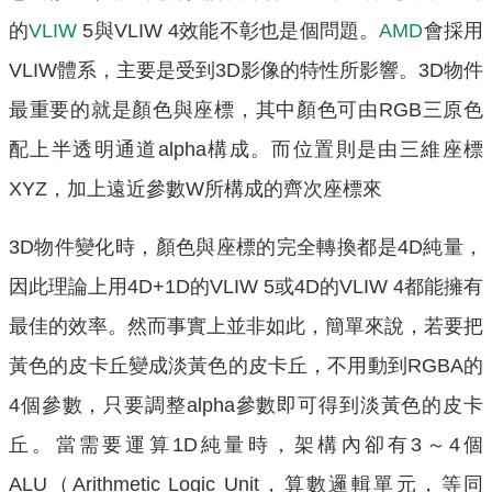
的
VLIW
5與VLIW 4效能不彰也是個問題。
AMD
會採用
VLIW體系，主要是受到3D影像的特性所影響。3D物件
最重要的就是顏色與座標，其中顏色可由RGB三原色
配上半透明通道alpha構成。而位置則是由三維座標
XYZ，加上遠近參數W所構成的齊次座標來
3D物件變化時，顏色與座標的完全轉換都是4D純量，
因此理論上用4D+1D的VLIW 5或4D的VLIW 4都能擁有
最佳的效率。然而事實上並非如此，簡單來說，若要把
黃色的皮卡丘變成淡黃色的皮卡丘，不用動到RGBA的
4個參數，只要調整alpha參數即可得到淡黃色的皮卡
丘。當需要運算1D純量時，架構內卻有3～4個
ALU（Arithmetic Logic Unit，算數邏輯單元，等同