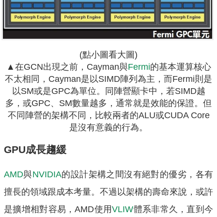
(點小圖看大圖)
▲在GCN出現之前，Cayman與
Fermi
的基本運算核心
不太相同，Cayman是以SIMD陣列為主，而Fermi則是
以SM或是GPC為單位。同陣營顯卡中，若SIMD越
多，或GPC、SM數量越多，通常就是效能的保證。但
不同陣營的架構不同，比較兩者的ALU或CUDA Core
是沒有意義的行為。
GPU成長趨緩
AMD
與
NVIDIA
的設計架構之間沒有絕對的優劣，各有
擅長的領域跟成本考量。不過以架構的壽命來說，或許
是擴增相對容易，AMD使用
VLIW
體系非常久，直到今