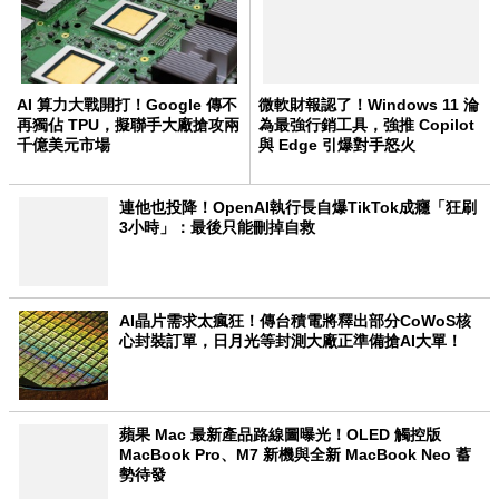
AI 算力大戰開打！Google 傳不
微軟財報認了！Windows 11 淪
再獨佔 TPU，擬聯手大廠搶攻兩
為最強行銷工具，強推 Copilot
千億美元市場
與 Edge 引爆對手怒火
連他也投降！OpenAI執行長自爆TikTok成癮「狂刷
3小時」：最後只能刪掉自救
AI晶片需求太瘋狂！傳台積電將釋出部分CoWoS核
心封裝訂單，日月光等封測大廠正準備搶AI大單！
蘋果 Mac 最新產品路線圖曝光！OLED 觸控版
MacBook Pro、M7 新機與全新 MacBook Neo 蓄
勢待發