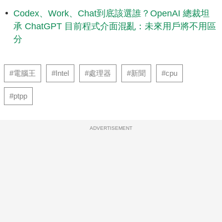
Codex、Work、Chat到底該選誰？OpenAI 總裁坦
承 ChatGPT 目前程式介面混亂：未來用戶將不用區
分
#電腦王
#Intel
#處理器
#新聞
#cpu
#ptpp
ADVERTISEMENT