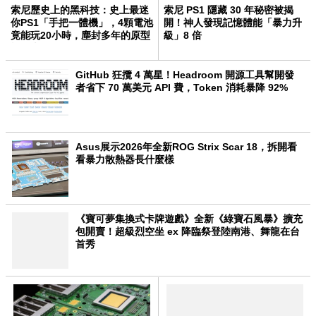
索尼歷史上的黑科技：史上最迷
索尼 PS1 隱藏 30 年秘密被揭
你PS1「手把一體機」，4顆電池
開！神人發現記憶體能「暴力升
竟能玩20小時，塵封多年的原型
級」8 倍
機曝光
GitHub 狂攬 4 萬星！Headroom 開源工具幫開發
者省下 70 萬美元 API 費，Token 消耗暴降 92%
Asus展示2026年全新ROG Strix Scar 18，拆開看
看暴力散熱器長什麼樣
《寶可夢集換式卡牌遊戲》全新《綠寶石風暴》擴充
包開賣！超級烈空坐 ex 降臨祭登陸南港、舞龍在台
首秀