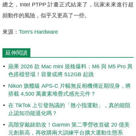
總之，Intel PTPP 計畫正式結束了，玩家未來進行超
頻動作的風險，似乎又更高了一些。
來源：
Tom's Hardware
延伸閱讀
蘋果 2026 款 Mac mini 規格爆料：M6 與 M5 Pro 異
色搭檔登場！容量或將 512GB 起跳
Nikon 旗艦級 APS-C 片幅無反相機傳近期現身，將
搭載 4,500 萬畫素堆疊式感光元件？
在 TikTok 上引發熱議的「翹小指運動」，真的能阻
止認知功能退化嗎？
高階穿戴錶助攻！Garmin 第二季營收首破 20 億美
元創新高，再收購兩大訓練平台擴大運動生態系