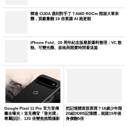
輝達 CUDA 遇到對手了？AMD ROCm 開源大軍來
襲，貢獻量翻 10 倍要讓 AI 跑更順
iPhone Fold、20 周年紀念版最新爆料整理：VC 散
熱、可變光圈、規格與開賣時間看這篇
Google Pixel 11 Pro 官方宣傳
把記憶體當股票買？18歲少年囤
圖全曝光！首見機背「發光環」
20組DDR5記憶體，就賭15年後
專屬設計、120 倍變焦挑戰攝影
身價翻5倍
極限