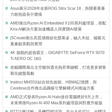
Asus展示2026年全新ROG Strix Scar 18，拆開看看暴
2
力散熱器長什麼樣
AMD推出Ryzen AI Embedded X100系列處理器，搭配
3
Kria AI解決方案加速機器人與實體AI發展
j5Create推出高質感模組化螢幕桌，融入木紋、磁吸元
4
素兼顧美觀與實用
4K 遊戲的超值霸主：GIGABYTE GeForce RTX 5070
5
Ti AERO OC 16G
老貓國際展出太空艙與透光熱昇華鍵帽，打造更多變客
6
製化鍵盤風貌
Instinct MI455X結合領先效能、HBM4記憶體，與
7
Cerebras合作推出晶圓級引擎解構式AI推論方案
AMD正式發表Ryzen AI Halo迷你電腦將於9月上市，
8
未來將推Ryzen AI 400 Max系列處理器與對應升級版
PTT註冊詳解：手機門號認證、非台大也可以，步驟詳
9