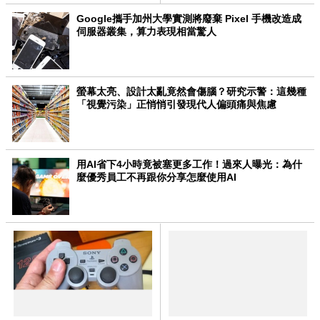
Google攜手加州大學實測將廢棄 Pixel 手機改造成
伺服器叢集，算力表現相當驚人
螢幕太亮、設計太亂竟然會傷腦？研究示警：這幾種
「視覺污染」正悄悄引發現代人偏頭痛與焦慮
用AI省下4小時竟被塞更多工作！過來人曝光：為什
麼優秀員工不再跟你分享怎麼使用AI