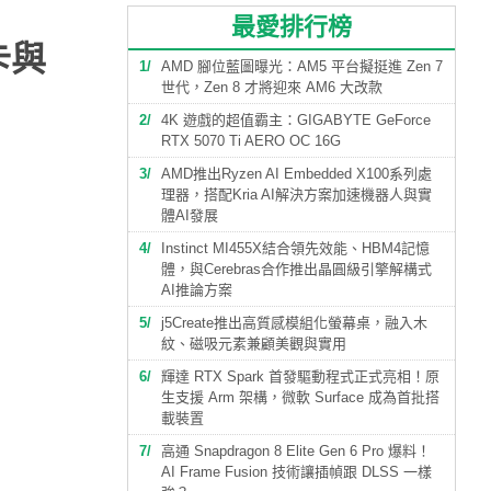
最愛排行榜
卡與
1
AMD 腳位藍圖曝光：AM5 平台擬挺進 Zen 7
世代，Zen 8 才將迎來 AM6 大改款
2
4K 遊戲的超值霸主：GIGABYTE GeForce
RTX 5070 Ti AERO OC 16G
3
AMD推出Ryzen AI Embedded X100系列處
理器，搭配Kria AI解決方案加速機器人與實
體AI發展
4
Instinct MI455X結合領先效能、HBM4記憶
體，與Cerebras合作推出晶圓級引擎解構式
AI推論方案
5
j5Create推出高質感模組化螢幕桌，融入木
紋、磁吸元素兼顧美觀與實用
6
輝達 RTX Spark 首發驅動程式正式亮相！原
生支援 Arm 架構，微軟 Surface 成為首批搭
載裝置
7
高通 Snapdragon 8 Elite Gen 6 Pro 爆料！
AI Frame Fusion 技術讓插幀跟 DLSS 一樣