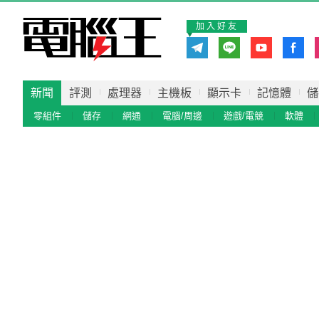
加入好友
新聞
評測
處理器
主機板
顯示卡
記憶體
儲
零組件
儲存
網通
電腦/周邊
遊戲/電競
軟體