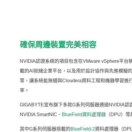
確保周邊裝置完美相容
NVIDIA認證系統的項目包含在VMware vSphere平台執
載的AI就緒企業平台，以及用於設計協作與先進模擬的N
等，讓系統能無縫與Cloudera資料工程和機器學
率。
GIGABYTE宣布旗下多款G系列伺服器通過NVID
NVIDIA SmartNIC、
BlueField資料處理器
（DPU）
其中G系列伺服器搭載的
BlueField-2
資料處理器（DP