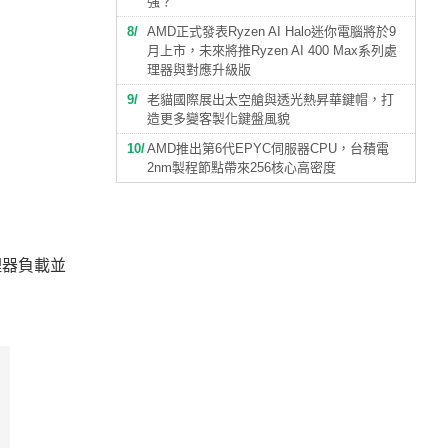
強？
8
AMD正式發表Ryzen AI Halo迷你電腦將於9
月上市，未來將推Ryzen AI 400 Max系列處
理器與對應升級版
9
老貓國際展出太空艙與透光熱昇華鍵帽，打
造更多變客製化鍵盤風貌
10
AMD推出第6代EPYC伺服器CPU，台積電
2nm製程節點帶來256核心高密度
處理器負載並