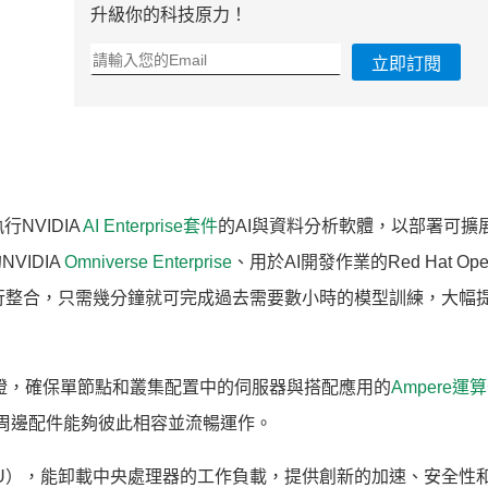
升級你的科技原力！
立即訂閱
行NVIDIA
AI Enterprise套件
的AI與資料分析軟體，以部署可擴展
VIDIA
Omniverse Enterprise
、用於AI開發作業的Red Hat Open
習進行整合，只需幾分鐘就可完成過去需要數小時的模型訓練，大幅
IA認證，確保單節點和叢集配置中的伺服器與搭配應用的
Ampere運
等周邊配件能夠彼此相容並流暢運作。
U），能卸載中央處理器的工作負載，提供創新的加速、安全性