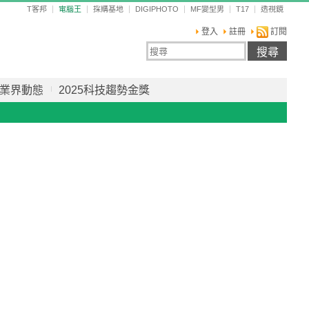
T客邦
電腦王
採購基地
DIGIPHOTO
MF變型男
T17
透視鏡
登入
註冊
訂閱
業界動態
2025科技趨勢金獎