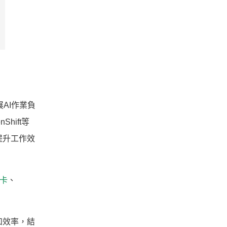
AI作業負
Shift等
提升工作效
算卡
、
和效率，結