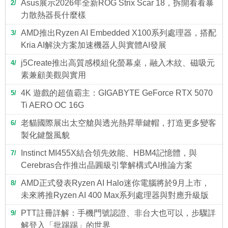
Asus展示2026年全新ROG Strix Scar 18，拆開看看暴
2
力散熱器長什麼樣
AMD推出Ryzen AI Embedded X100系列處理器，搭配
3
Kria AI解決方案加速機器人與實體AI發展
j5Create推出高質感模組化螢幕桌，融入木紋、磁吸元
4
素兼顧美觀與實用
4K 遊戲的超值霸主：GIGABYTE GeForce RTX 5070
5
Ti AERO OC 16G
老貓國際展出太空艙與透光熱昇華鍵帽，打造更多變客
6
製化鍵盤風貌
Instinct MI455X結合領先效能、HBM4記憶體，與
7
Cerebras合作推出晶圓級引擎解構式AI推論方案
AMD正式發表Ryzen AI Halo迷你電腦將於9月上市，
8
未來將推Ryzen AI 400 Max系列處理器與對應升級版
PTT註冊詳解：手機門號認證、非台大也可以，步驟詳
9
解登入「批踢踢」的世界