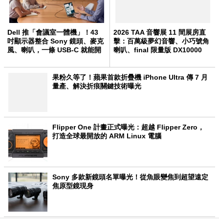
Dell 推「會議室一體機」！43
2026 TAA 音響展 11 間展房直
吋顯示器整合 Sony 鏡頭、麥克
擊：百萬級夢幻音響、小巧號角
風、喇叭，一條 USB-C 就能開
喇叭、final 限量版 DX10000
會
CL 一次看
果粉久等了！蘋果首款折疊機 iPhone Ultra 傳 7 月
量產、解決折痕關鍵技術曝光
Flipper One 計畫正式曝光：超越 Flipper Zero，
打造全球最開放的 ARM Linux 電腦
Sony 多款新鏡頭名單曝光！從魚眼變焦到超望遠定
焦原型鏡現身