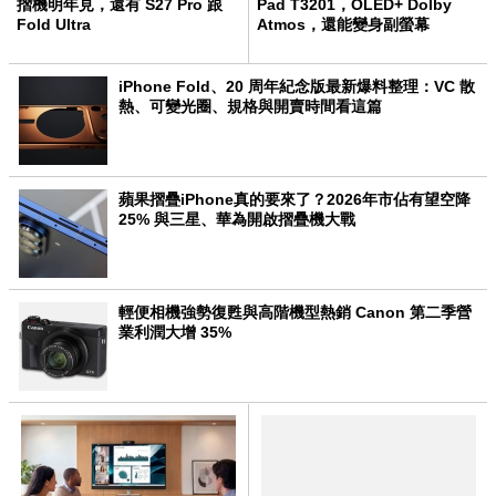
摺機明年見，還有 S27 Pro 跟
Pad T3201，OLED+ Dolby
Fold Ultra
Atmos，還能變身副螢幕
iPhone Fold、20 周年紀念版最新爆料整理：VC 散
熱、可變光圈、規格與開賣時間看這篇
蘋果摺疊iPhone真的要來了？2026年市佔有望空降
25% 與三星、華為開啟摺疊機大戰
輕便相機強勢復甦與高階機型熱銷 Canon 第二季營
業利潤大增 35%