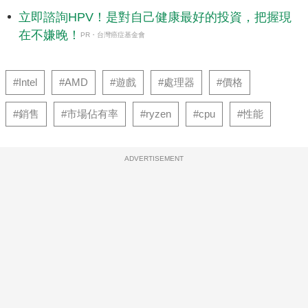
立即諮詢HPV！是對自己健康最好的投資，把握現
在不嫌晚！
PR・台灣癌症基金會
#Intel
#AMD
#遊戲
#處理器
#價格
#銷售
#市場佔有率
#ryzen
#cpu
#性能
ADVERTISEMENT