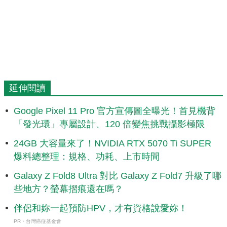
延伸閱讀
Google Pixel 11 Pro 官方宣傳圖全曝光！首見機背
「發光環」專屬設計、120 倍變焦挑戰攝影極限
24GB 大容量來了！NVIDIA RTX 5070 Ti SUPER
爆料總整理：規格、功耗、上市時間
Galaxy Z Fold8 Ultra 對比 Galaxy Z Fold7 升級了哪
些地方？螢幕摺痕還在嗎？
伴侶和妳一起預防HPV，才有資格說愛妳！
PR・台灣癌症基金會