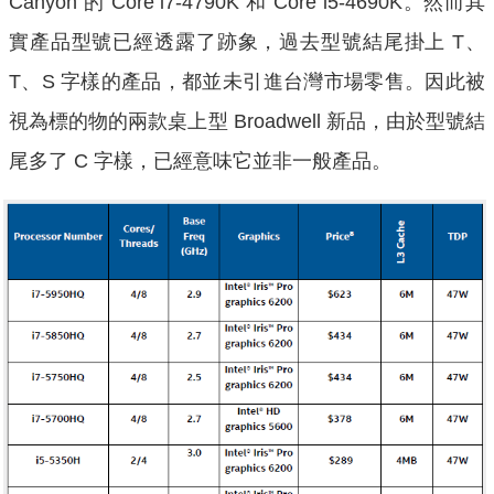
Canyon 的 Core i7-4790K 和 Core i5-4690K。然而其
實產品型號已經透露了跡象，過去型號結尾掛上 T、
T、S 字樣的產品，都並未引進台灣市場零售。因此被
視為標的物的兩款桌上型 Broadwell 新品，由於型號結
尾多了 C 字樣，已經意味它並非一般產品。