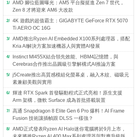
AMD 腳位藍圖曝光：AM5 平台擬挺進 Zen 7 世代，
1
Zen 8 才將迎來 AM6 大改款
4K 遊戲的超值霸主：GIGABYTE GeForce RTX 5070
2
Ti AERO OC 16G
AMD推出Ryzen AI Embedded X100系列處理器，搭配
3
Kria AI解決方案加速機器人與實體AI發展
Instinct MI455X結合領先效能、HBM4記憶體，與
4
Cerebras合作推出晶圓級引擎解構式AI推論方案
j5Create推出高質感模組化螢幕桌，融入木紋、磁吸元
5
素兼顧美觀與實用
輝達 RTX Spark 首發驅動程式正式亮相！原生支援
6
Arm 架構，微軟 Surface 成為首批搭載裝置
高通 Snapdragon 8 Elite Gen 6 Pro 爆料！AI Frame
7
Fusion 技術讓插幀跟 DLSS 一樣強？
AMD正式發表Ryzen AI Halo迷你電腦將於9月上市，
8
未來將推Ryzen AI 400 Max系列處理器與對應升級版