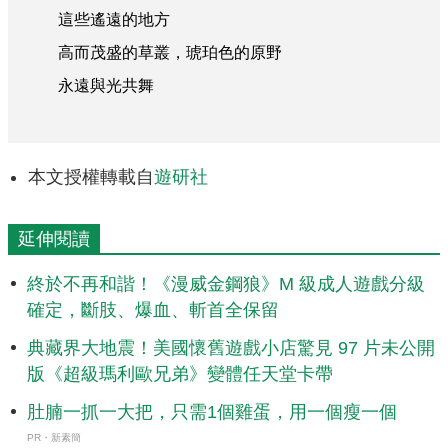
這些遙遠的地方
高而茂盛的草叢，琥珀色的原野
永遠與光共舞
本文授權轉載自
遊研社
延伸閱讀
終於不再和諧！《漫威金鋼狼》M 級成人遊戲分級
確定，斷肢、爆血、斬首全保留
典藏界大地震！美國懷舊遊戲小店驚見 97 片未公開
版《超級瑪利歐兄弟》變體任天堂卡帶
肚腩一抓一大把，只需1個雞蛋，用一個瘦一個
PR・新素簡