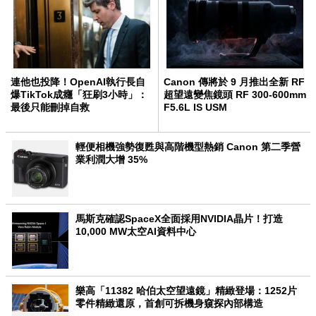
連他也投降！OpenAI執行長自
Canon 傳將於 9 月推出全新 RF
爆TikTok成癮「狂刷3小時」：
超望遠變焦鏡頭 RF 300-600mm
最後只能刪掉自救
F5.6L IS USM
輕便相機強勢復甦與高階機型熱銷 Canon 第二季營
業利潤大增 35%
馬斯克確認SpaceX全面採用NVIDIA晶片！打造
10,000 MW太空AI資料中心
樂高「11382 哈伯太空望遠鏡」精緻登場：1252片
零件精緻還原，首創可拆機身窺探內部構造