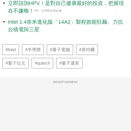
立即諮詢HPV！是對自己健康最好的投資，把握現
在不嫌晚！
PR・台灣癌症基金會
Intel 1.4奈米進化版「14A2」製程效能狂飆、力抗
台積電與三星
#Intel
#半導體
#量子電腦
#英特爾
#量子位元
#qutech
#量子運算
ADVERTISEMENT