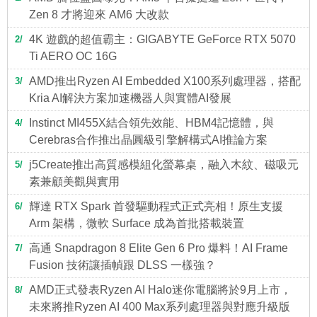
Zen 8 才將迎來 AM6 大改款
4K 遊戲的超值霸主：GIGABYTE GeForce RTX 5070
2
Ti AERO OC 16G
AMD推出Ryzen AI Embedded X100系列處理器，搭配
3
Kria AI解決方案加速機器人與實體AI發展
Instinct MI455X結合領先效能、HBM4記憶體，與
4
Cerebras合作推出晶圓級引擎解構式AI推論方案
j5Create推出高質感模組化螢幕桌，融入木紋、磁吸元
5
素兼顧美觀與實用
輝達 RTX Spark 首發驅動程式正式亮相！原生支援
6
Arm 架構，微軟 Surface 成為首批搭載裝置
高通 Snapdragon 8 Elite Gen 6 Pro 爆料！AI Frame
7
Fusion 技術讓插幀跟 DLSS 一樣強？
AMD正式發表Ryzen AI Halo迷你電腦將於9月上市，
8
未來將推Ryzen AI 400 Max系列處理器與對應升級版