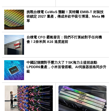
挑戰台積電 CoWoS 壟斷！英特爾 EMIB-T 封裝技
術鎖定 2027 量產，傳成本砍半吸引博通、Meta 轉
單
台積電 CFO 霸氣發言：我們不打算給對手任何機
會！2奈米與 A16 進度超前
中國記憶體對手壓力大了？SK海力士提前啟動
LPDDR6量產，小米首發搭載、AI伺服器規格同步升
級