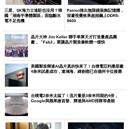
三星、SK海力士進駐也沒用？韓
Patriot推出無限鏡裝飾記憶體，
國「湖南半導體園區」面臨斷水
深邃視覺效果超頻飆上DDR5-
電不足危機
9600
晶片大神 Jim Keller 聯手車庫天才打造量產晶圓
廠，「Fab2」要讓晶片製造像軟體一樣快
美國製造輝達AI晶片真的快來了！台積電亞利桑那廠
4奈米試產成功，連鴻海、緯創都已在德州卡位接應
台積電2奈米太猛了！流片量是3奈米同期的4倍，
Google與蘋果搶首發、輝達與AMD排隊等產能