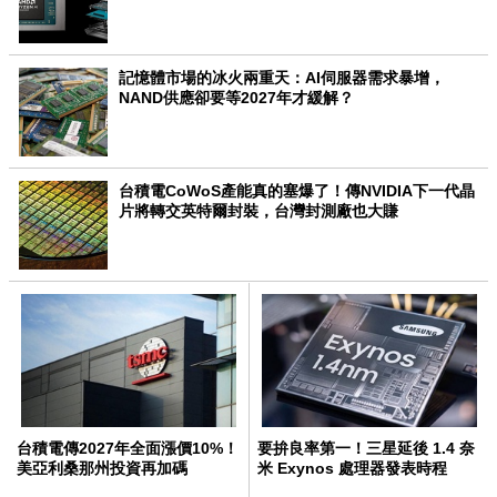
記憶體市場的冰火兩重天：AI伺服器需求暴增，
NAND供應卻要等2027年才緩解？
台積電CoWoS產能真的塞爆了！傳NVIDIA下一代晶
片將轉交英特爾封裝，台灣封測廠也大賺
台積電傳2027年全面漲價10%！
要拚良率第一！三星延後 1.4 奈
美亞利桑那州投資再加碼
米 Exynos 處理器發表時程