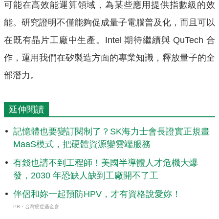
可能在高效能運算領域，為某些應用提供指數級的效
能。研究證明不僅能夠促成量子電腦普及化，而且可以
在既有晶片工廠中生產。Intel 期待繼續與 QuTech 合
作，運用我們在矽製造方面的專業知識，釋放量子的全
部潛力。
延伸閱讀
記憶體也要變訂閱制了？SK海力士會長證實正規畫
MaaS模式，把硬體資源變雲端服務
有錢也請不到工程師！美國半導體人才危機大爆
發，2030 年恐缺人缺到工廠開不了工
伴侶和妳一起預防HPV，才有資格說愛妳！
PR・台灣癌症基金會