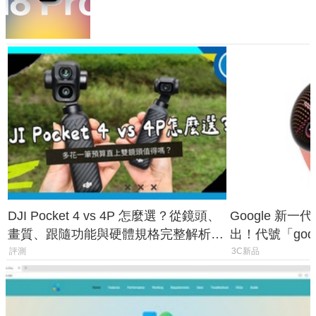
家曝山寨機無法復刻兩大關鍵
DJI Pocket 4 vs 4P 怎麼選？從鏡頭、
Google 新一代 
畫質、跟隨功能與硬體規格完整解析，
出！代號「god
一次看懂兩台差異
鎖定 AI 應用
評測
3C新品