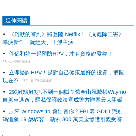
延伸閱讀
《沉默的審判》將登陸 Netflix！《周處除三害》
導演新作，阮經天、王淨主演
伴侶和妳一起預防HPV，才有資格說愛妳！
PR・台灣癌症基金會
立即諮詢HPV！是對自己健康最好的投資，把握
現在不...
PR・台灣癌症基金會
29顆鏡頭也抓不到一個賊？舊金山竊賊搭Waymo
自駕車逃逸，隱私保護政策竟成警方辦案最大阻礙
原來 Windows 11 會出賣你？FBI 靠 GDID 識別
碼追蹤 19 歲駭客，勒索 800 萬美金慘遭引渡受審