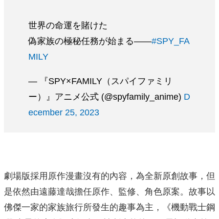
世界の命運を賭けた
偽家族の極秘任務が始まる――
#SPY_FA
MILY
— 『SPY×FAMILY（スパイファミリ
ー）』アニメ公式 (@spyfamily_anime)
D
ecember 25, 2023
劇場版採用原作漫畫沒有的內容，為全新原創故事，但
是依然由遠藤達哉擔任原作、監修、角色原案。故事以
佛傑一家的家族旅行所發生的趣事為主，《機動戰士鋼