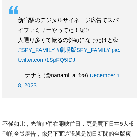
新宿駅のデジタルサイネージ広告でスパ
イファミリーやってた！👏✨
人通り多くて撮るの斜めになったけど💦
#SPY_FAMILY
#劇場版SPY_FAMILY
pic.
twitter.com/1SpFQ5IDJl
— ナナミ (@nanami_a_f28)
December 1
8, 2023
不僅如此，先前他們在開映首日，更是買下日本5大報
刊的全版廣告，像是下面這張就是朝日新聞的全版廣