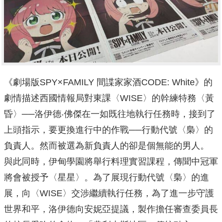
《劇場版SPY×FAMILY 間諜家家酒CODE: White》的
劇情描述西國情報局對東課〈WISE〉的幹練特務〈黃
昏〉──洛伊德‧佛傑在一如既往地執行任務時，接到了
上頭指示，要更換進行中的作戰──行動代號〈梟〉的
負責人。然而被選為新負責人的卻是個無能的男人。
與此同時，伊甸學園將舉行料理實習課程，傳聞中冠軍
將會被授予〈星星〉。為了展現行動代號〈梟〉的進
展，向〈WISE〉交涉繼續執行任務，為了進一步守護
世界和平，洛伊德向安妮亞提議，製作擔任審查委員長