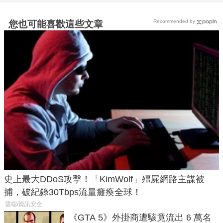
Recommended by
您也可能喜歡這些文章
史上最大DDoS攻擊！「KimWolf」殭屍網路主謀被
捕，破紀錄30Tbps流量癱瘓全球！
雲端/資訊安全
《GTA 5》外掛商遭駭竟流出 6 萬名