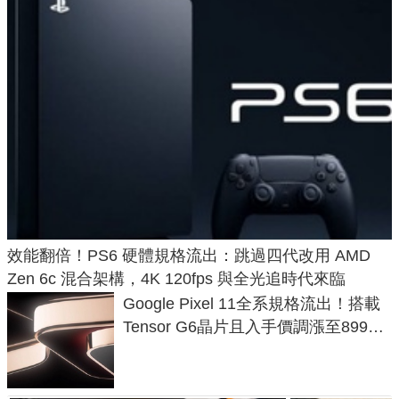
效能翻倍！PS6 硬體規格流出：跳過四代改用 AMD
Zen 6c 混合架構，4K 120fps 與全光追時代來臨
Google Pixel 11全系規格流出！搭載
Tensor G6晶片且入手價調漲至899美
元