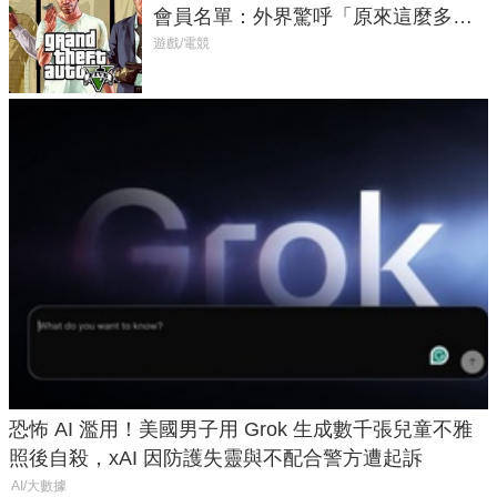
會員名單：外界驚呼「原來這麼多人
在開掛！」
遊戲/電競
恐怖 AI 濫用！美國男子用 Grok 生成數千張兒童不雅
照後自殺，xAI 因防護失靈與不配合警方遭起訴
AI/大數據