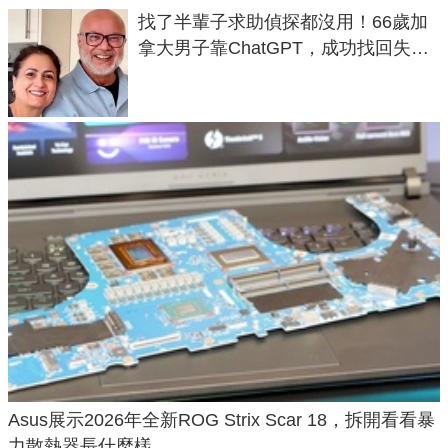
找了半輩子求助偵探都沒用！66歲加
拿大男子靠ChatGPT，成功找回失散
50年家人
Asus展示2026年全新ROG Strix Scar 18，拆開看看暴
力散熱器長什麼樣