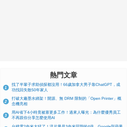
熱門文章
找了半輩子求助偵探都沒用！66歲加拿大男子靠ChatGPT，成
1
功找回失散50年家人
打破大廠墨水綁架！開源、無 DRM 限制的「Open Printer」概
2
念機亮相
用AI省下4小時竟被塞更多工作！過來人曝光：為什麼優秀員工
3
不再跟你分享怎麼使用AI
台積電2奈米太猛了！流片量是3奈米同期的4倍，Google與蘋果