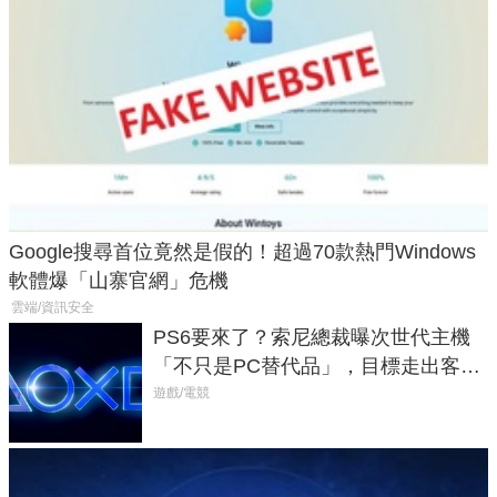
Google搜尋首位竟然是假的！超過70款熱門Windows
軟體爆「山寨官網」危機
雲端/資訊安全
PS6要來了？索尼總裁曝次世代主機
「不只是PC替代品」，目標走出客
廳、進軍電競桌面
遊戲/電競