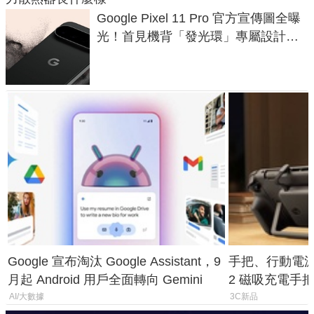
Google Pixel 11 Pro 官方宣傳圖全曝
光！首見機背「發光環」專屬設計、
120 倍變焦挑戰攝影極限
Google 宣布淘汰 Google Assistant，9
手把、行動電源合體
月起 Android 用戶全面轉向 Gemini
2 磁吸充電手把
倍
AI/大數據
3C新品