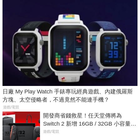
日廠 My Play Watch 手錶專玩經典遊戲、內建俄羅斯
方塊、太空侵略者，不過竟然不能連手機？
遊戲/電競
開發商省錢救星！任天堂傳將為
Switch 2 新增 16GB / 32GB 小容量遊
戲卡的選擇
遊戲/電競