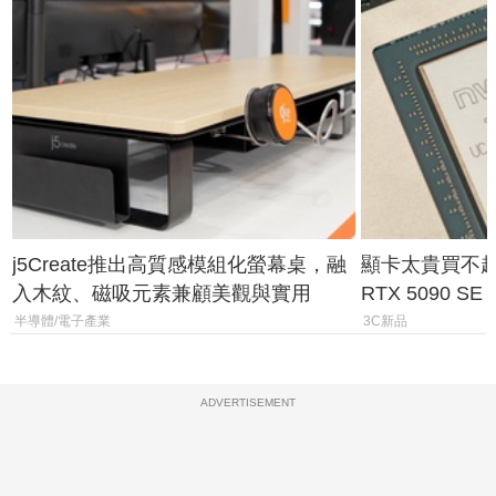
j5Create推出高質感模組化螢幕桌，融
顯卡太貴買不起？
入木紋、磁吸元素兼顧美觀與實用
RTX 5090 S
體
半導體/電子產業
3C新品
ADVERTISEMENT