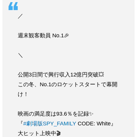
／
週末観客動員 No.1🎉
＼
公開3日間で興行収入12億円突破💥
この冬、No.1のロケットスタートで幕開
け！
映画の満足度は93.6％を記録✨
『
#劇場版SPY_FAMILY
CODE: White』
大ヒット上映中🎬