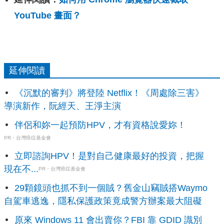
YouTube 畫面？
延伸閱讀
《沉默的審判》將登陸 Netflix！《周處除三害》
導演新作，阮經天、王淨主演
伴侶和妳一起預防HPV，才有資格說愛妳！
PR・台灣癌症基金會
立即諮詢HPV！是對自己健康最好的投資，把握
現在不...
PR・台灣癌症基金會
29顆鏡頭也抓不到一個賊？舊金山竊賊搭Waymo
自駕車逃逸，隱私保護政策竟成警方辦案最大阻礙
原來 Windows 11 會出賣你？FBI 靠 GDID 識別