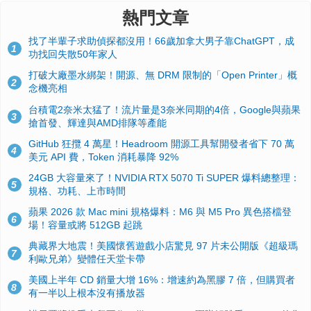
熱門文章
找了半輩子求助偵探都沒用！66歲加拿大男子靠ChatGPT，成
1
功找回失散50年家人
打破大廠墨水綁架！開源、無 DRM 限制的「Open Printer」概
2
念機亮相
台積電2奈米太猛了！流片量是3奈米同期的4倍，Google與蘋果
3
搶首發、輝達與AMD排隊等產能
GitHub 狂攬 4 萬星！Headroom 開源工具幫開發者省下 70 萬
4
美元 API 費，Token 消耗暴降 92%
24GB 大容量來了！NVIDIA RTX 5070 Ti SUPER 爆料總整理：
5
規格、功耗、上市時間
蘋果 2026 款 Mac mini 規格爆料：M6 與 M5 Pro 異色搭檔登
6
場！容量或將 512GB 起跳
典藏界大地震！美國懷舊遊戲小店驚見 97 片未公開版《超級瑪
7
利歐兄弟》變體任天堂卡帶
美國上半年 CD 銷量大增 16%：增速約為黑膠 7 倍，但購買者
8
有一半以上根本沒有播放器