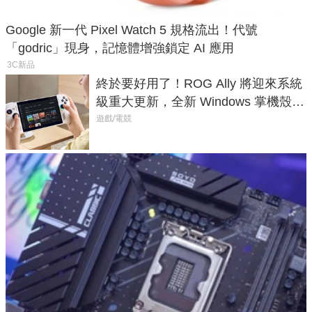
Google 新一代 Pixel Watch 5 規格流出！代號
「godric」現身，記憶體增強鎖定 AI 應用
3C新品
終於要好用了！ROG Ally 將迎來系統
級重大更新，全新 Windows 掌機殼模
式讓操作就像 Xbox 一樣順暢
遊戲/電競