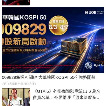
009829掌握AI關鍵 大華韓國KOSPI 50今強勢開募
PR（大華銀全能行銷方案）
《GTA 5》外掛商遭駭竟流出 6 萬名
會員名單：外界驚呼「原來這麼多人
在開掛！」