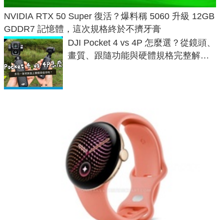
NVIDIA RTX 50 Super 復活？爆料稱 5060 升級 12GB
GDDR7 記憶體，這次規格終於不擠牙膏
DJI Pocket 4 vs 4P 怎麼選？從鏡頭、
畫質、跟隨功能與硬體規格完整解
析，一次看懂兩台差異