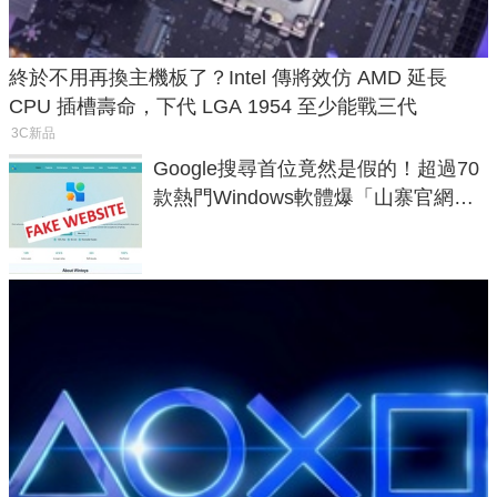
終於不用再換主機板了？Intel 傳將效仿 AMD 延長
CPU 插槽壽命，下代 LGA 1954 至少能戰三代
3C新品
Google搜尋首位竟然是假的！超過70
款熱門Windows軟體爆「山寨官網」
危機