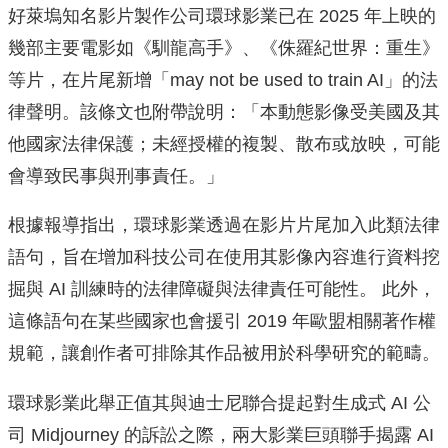
好萊塢知名影片製作公司環球影業已在 2025 年上映的
幾部主要電影如《馴龍高手》、《侏羅紀世界：重生》
等片，在片尾新增「may not be used to train AI」的法
律聲明。該條文也附帶說明：「本動態影像受美國及其
他國家法律保護；未經授權的複製、散布或放映，可能
會導致民事與刑事責任。」
根據報導指出，環球影業透過在影片片尾加入此類法律
語句，旨在增加科技公司在使用其影像內容進行資料挖
掘與 AI 訓練時的法律障礙與法律責任可能性。 此外，
這條語句在某些國家也會援引 2019 年歐盟相關著作權
規範，讓創作者可排除其作品被用於科學研究的範疇。
環球影業此舉正值其與迪士尼聯合提起對生成式 AI 公
司 Midjourney 的訴訟之際，兩大影業巨頭聯手揭露 AI