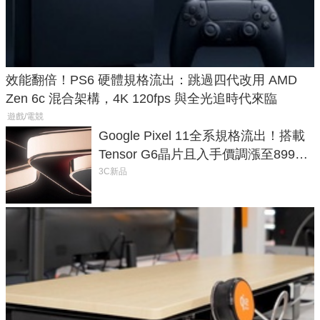
效能翻倍！PS6 硬體規格流出：跳過四代改用 AMD
Zen 6c 混合架構，4K 120fps 與全光追時代來臨
遊戲/電競
Google Pixel 11全系規格流出！搭載
Tensor G6晶片且入手價調漲至899美
元
3C新品