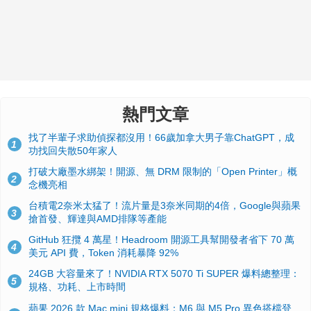
熱門文章
找了半輩子求助偵探都沒用！66歲加拿大男子靠ChatGPT，成
1
功找回失散50年家人
打破大廠墨水綁架！開源、無 DRM 限制的「Open Printer」概
2
念機亮相
台積電2奈米太猛了！流片量是3奈米同期的4倍，Google與蘋果
3
搶首發、輝達與AMD排隊等產能
GitHub 狂攬 4 萬星！Headroom 開源工具幫開發者省下 70 萬
4
美元 API 費，Token 消耗暴降 92%
24GB 大容量來了！NVIDIA RTX 5070 Ti SUPER 爆料總整理：
5
規格、功耗、上市時間
蘋果 2026 款 Mac mini 規格爆料：M6 與 M5 Pro 異色搭檔登