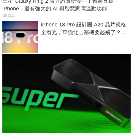
三星 Galaxy Ring 2 官方證實研發中！傳將支援
iPhone，還有強大的 AI 與智慧家電連動功能
3C新品
iPhone 18 Pro 設計圖 A20 晶片規格
全看光，華強北山寨機要起飛了？專
家曝山寨機無法復刻兩大關鍵