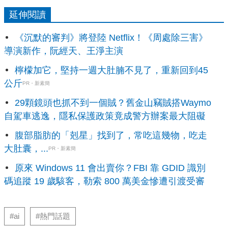
延伸閱讀
《沉默的審判》將登陸 Netflix！《周處除三害》
導演新作，阮經天、王淨主演
檸檬加它，堅持一週大肚腩不見了，重新回到45
公斤
PR・新素簡
29顆鏡頭也抓不到一個賊？舊金山竊賊搭Waymo
自駕車逃逸，隱私保護政策竟成警方辦案最大阻礙
腹部脂肪的「剋星」找到了，常吃這幾物，吃走
大肚囊，...
PR・新素簡
原來 Windows 11 會出賣你？FBI 靠 GDID 識別
碼追蹤 19 歲駭客，勒索 800 萬美金慘遭引渡受審
#ai
#熱門話題