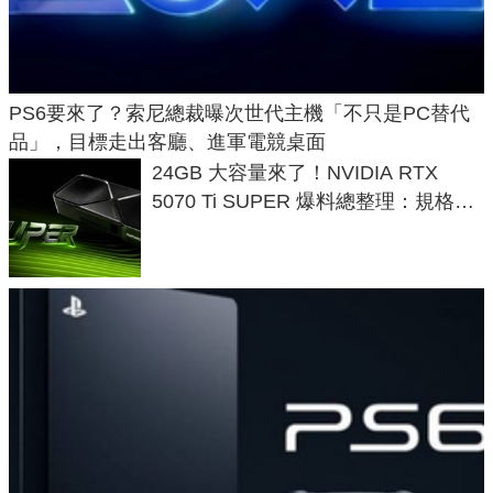
PS6要來了？索尼總裁曝次世代主機「不只是PC替代
品」，目標走出客廳、進軍電競桌面
24GB 大容量來了！NVIDIA RTX
5070 Ti SUPER 爆料總整理：規格、
功耗、上市時間