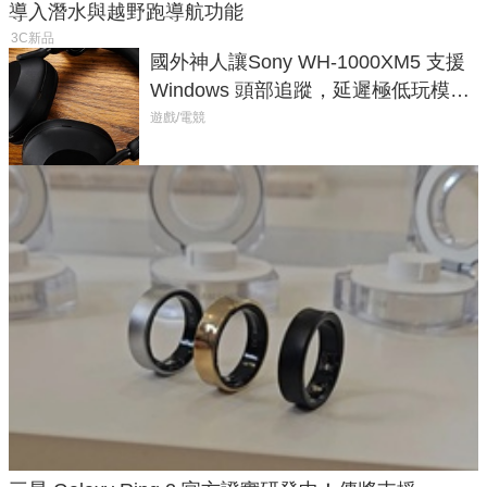
導入潛水與越野跑導航功能
3C新品
國外神人讓Sony WH-1000XM5 支援
Windows 頭部追蹤，延遲極低玩模擬
飛行超有感
遊戲/電競