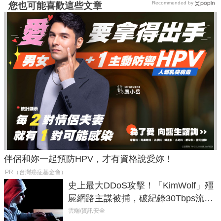
Recommended by
您也可能喜歡這些文章
伴侶和妳一起預防HPV，才有資格說愛妳！
PR（台灣癌症基金會）
史上最大DDoS攻擊！「KimWolf」殭
屍網路主謀被捕，破紀錄30Tbps流量
癱瘓全球！
雲端/資訊安全