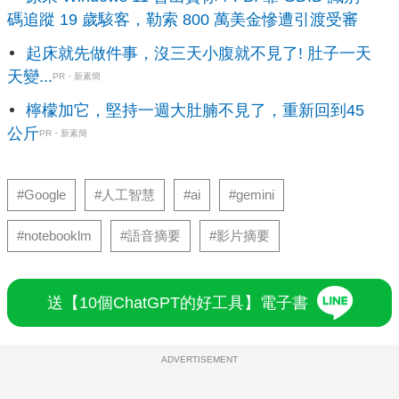
碼追蹤 19 歲駭客，勒索 800 萬美金慘遭引渡受審
起床就先做件事，沒三天小腹就不見了! 肚子一天
天變...
PR・新素簡
檸檬加它，堅持一週大肚腩不見了，重新回到45
公斤
PR・新素簡
#Google
#人工智慧
#ai
#gemini
#notebooklm
#語音摘要
#影片摘要
送【10個ChatGPT的好工具】電子書
ADVERTISEMENT