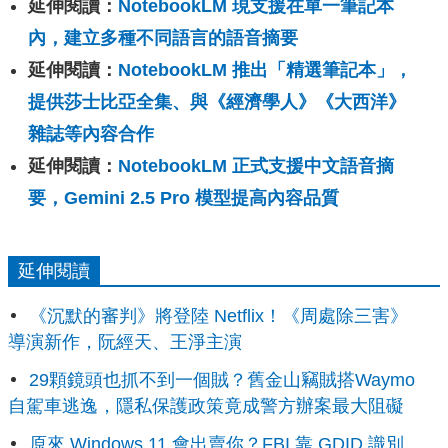
延伸閱讀：
NotebookLM 現支援在單一筆記本
內，建立多種不同語言的語音摘要
延伸閱讀：
NotebookLM 推出「精選筆記本」，
提供莎士比亞全集、與《經濟學人》《大西洋》
雜誌等內容合作
延伸閱讀：
NotebookLM 正式支援中文語音摘
要，Gemini 2.5 Pro 模型提高內容品質
延伸閱讀
《沉默的審判》將登陸 Netflix！《周處除三害》
導演新作，阮經天、王淨主演
29顆鏡頭也抓不到一個賊？舊金山竊賊搭Waymo
自駕車逃逸，隱私保護政策竟成警方辦案最大阻礙
原來 Windows 11 會出賣你？FBI 靠 GDID 識別