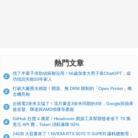
熱門文章
找了半輩子求助偵探都沒用！66歲加拿大男子靠ChatGPT，成
1
功找回失散50年家人
打破大廠墨水綁架！開源、無 DRM 限制的「Open Printer」概
2
念機亮相
台積電2奈米太猛了！流片量是3奈米同期的4倍，Google與蘋果
3
搶首發、輝達與AMD排隊等產能
GitHub 狂攬 4 萬星！Headroom 開源工具幫開發者省下 70 萬
4
美元 API 費，Token 消耗暴降 92%
24GB 大容量來了！NVIDIA RTX 5070 Ti SUPER 爆料總整理：
5