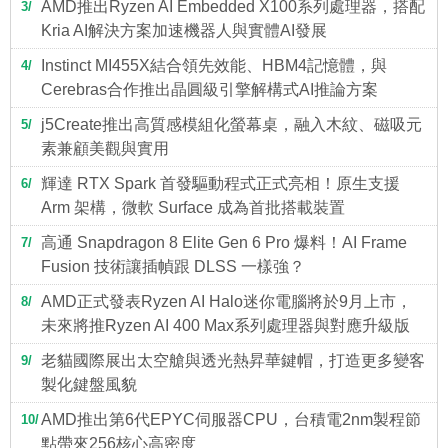
AMD推出Ryzen AI Embedded X100系列處理器，搭配
3
Kria AI解決方案加速機器人與實體AI發展
Instinct MI455X結合領先效能、HBM4記憶體，與
4
Cerebras合作推出晶圓級引擎解構式AI推論方案
j5Create推出高質感模組化螢幕桌，融入木紋、磁吸元
5
素兼顧美觀與實用
輝達 RTX Spark 首發驅動程式正式亮相！原生支援
6
Arm 架構，微軟 Surface 成為首批搭載裝置
高通 Snapdragon 8 Elite Gen 6 Pro 爆料！AI Frame
7
Fusion 技術讓插幀跟 DLSS 一樣強？
AMD正式發表Ryzen AI Halo迷你電腦將於9月上市，
8
未來將推Ryzen AI 400 Max系列處理器與對應升級版
老貓國際展出太空艙與透光熱昇華鍵帽，打造更多變客
9
製化鍵盤風貌
AMD推出第6代EPYC伺服器CPU，台積電2nm製程節
10
點帶來256核心高密度