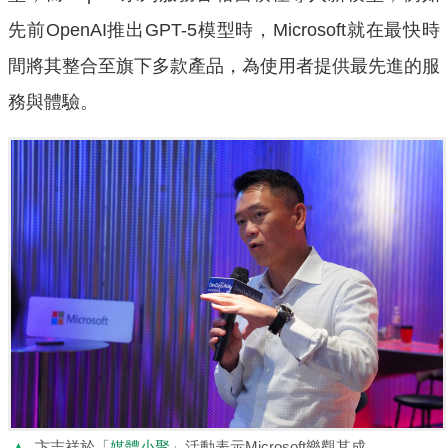
先前OpenAI推出GPT-5模型時，Microsoft就在最快時
間將其整合至旗下多款產品，為使用者提供最先進的服
務與體驗。
▲
卞志祥於「
媒體小聚
」活動表示Microsoft樂觀其成，