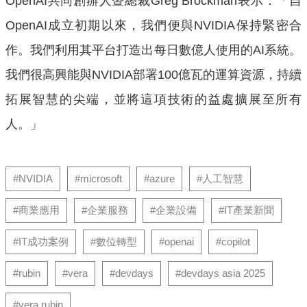
OpenAI共同創辦人暨總裁Greg Brockman表示：「自
OpenAI成立初期以來，我們便與NVIDIA保持緊密合
作。我們利用其平台打造出每日數億人使用的AI系統。
我們很高興能與NVIDIA部署100億瓦的運算資源，持續
拓展智慧的尖端，並將這項技術的益處擴展至所有
人。」
#NVIDIA
#microsoft
#azure
#人工智慧
#商業應用
#企業服務
#企業設備
#IT產業新聞
#IT成功案例
#數位轉型
#openai
#copilot
#rubin
#vera
#devdays
#devdays asia 2025
#vera rubin