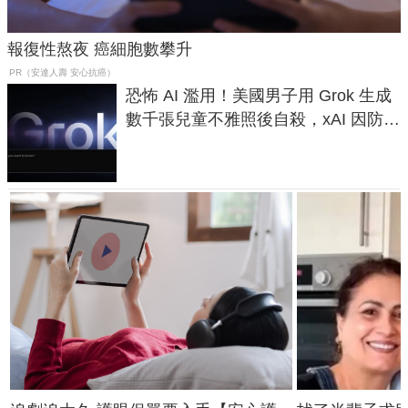
報復性熬夜 癌細胞數攀升
PR（安達人壽 安心抗癌）
恐怖 AI 濫用！美國男子用 Grok 生成
數千張兒童不雅照後自殺，xAI 因防護
失靈與不配合警方遭起訴