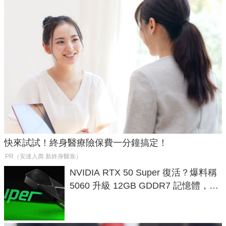
快來試試！終身醫療險保費一分鐘搞定！
PR（安達人壽 新終身醫靠）
NVIDIA RTX 50 Super 復活？爆料稱
5060 升級 12GB GDDR7 記憶體，這
次規格終於不擠牙膏