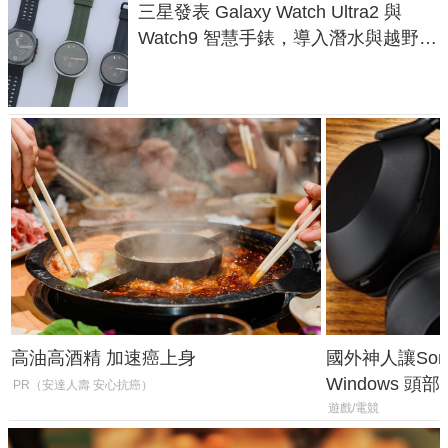
三星發表 Galaxy Watch Ultra2 與
Watch9 智慧手錶，導入潛水與越野跑
導航功能
高油高酒精 加速癌上身
國外神人讓Sony
Windows 
PR（安達人壽 安心抗癌）
飛行超有感
遊戲/電競