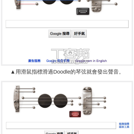
▲用滑鼠指標滑過Doodle的琴弦就會發出聲音。