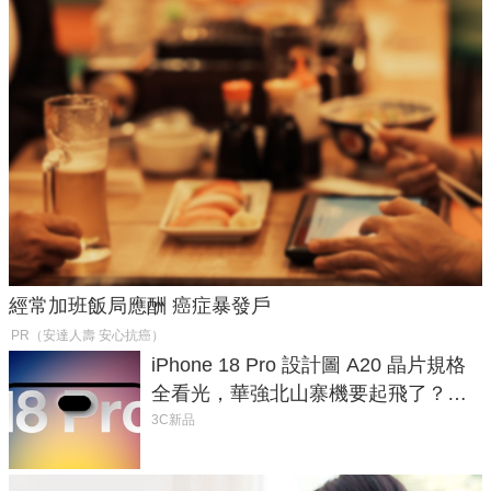
經常加班飯局應酬 癌症暴發戶
PR（安達人壽 安心抗癌）
iPhone 18 Pro 設計圖 A20 晶片規格
全看光，華強北山寨機要起飛了？專
家曝山寨機無法復刻兩大關鍵
3C新品