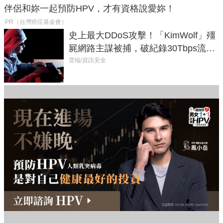
伴侶和妳一起預防HPV，才有資格說愛妳！
PR（台灣癌症基金會）
史上最大DDoS攻擊！「KimWolf」殭
屍網路主謀被捕，破紀錄30Tbps流量
癱瘓全球！
雲端/資訊安全