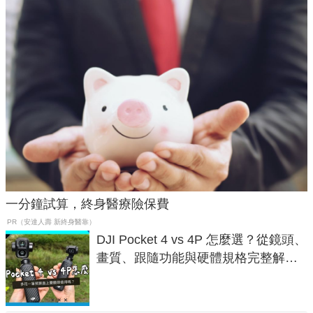
一分鐘試算，終身醫療險保費
PR（安達人壽 新終身醫靠）
DJI Pocket 4 vs 4P 怎麼選？從鏡頭、
畫質、跟隨功能與硬體規格完整解
析，一次看懂兩台差異