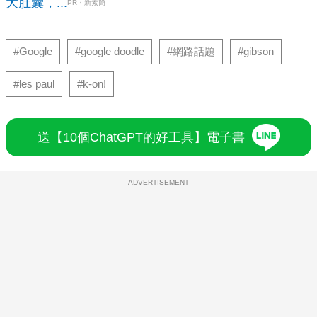
大肚囊，...
PR・新素簡
#Google
#google doodle
#網路話題
#gibson
#les paul
#k-on!
送【10個ChatGPT的好工具】電子書
ADVERTISEMENT