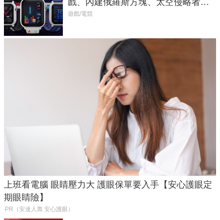
戲、內建俄羅斯方塊、太空侵略者，
不過竟然不能連手機？
遊戲/電競
上班看電腦 眼睛壓力大 護眼保單要入手【安心護眼定
期眼睛險】
PR（安達人壽 安心護眼）