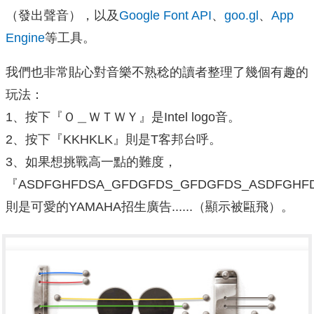
（發出聲音），以及
Google Font API
、
goo.gl
、
App
Engine
等工具。
我們也非常貼心對音樂不熟稔的讀者整理了幾個有趣的
玩法：
1、按下『Ｏ＿ＷＴＷＹ』是Intel logo音。
2、按下『KKHKLK』則是T客邦台呼。
3、如果想挑戰高一點的難度，
『ASDFGHFDSA_GFDGFDS_GFDGFDS_ASDFGHF
則是可愛的YAMAHA招生廣告......（顯示被甌飛）。