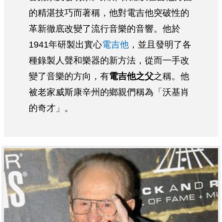
的精湛技巧而著稱，他對電吉他突破性的
革新徹底改變了流行音樂的音響。他於
1941年研製出實心
電吉他
，並且發明了各
種錄製人聲和樂器的新方法，從而一手改
變了音樂的方向，有
電吉他之父
之稱。他
被老家威斯康辛州的鄉親們稱為「沃基肖
的奇才」。