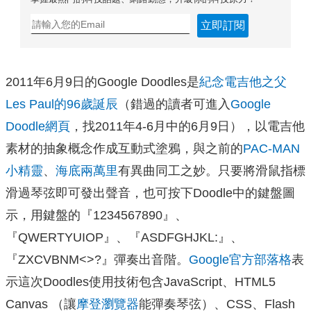
立即訂閱
2011年6月9日的Google Doodles是
紀念電吉他之父
Les Paul的96歲誕辰
（錯過的讀者可進入
Google
Doodle網頁
，找2011年4-6月中的6月9日）
，以電吉他
素材的抽象概念作成互動式塗鴉，與之前的
PAC-MAN
小精靈
、
海底兩萬里
有異曲同工之妙。只要將滑鼠指標
滑過琴弦即可發出聲音，也可按下Doodle中的鍵盤圖
示，用鍵盤的『1234567890』、
『QWERTYUIOP』、『ASDFGHJKL:』、
『ZXCVBNM<>?』彈奏出音階。
Google官方部落格
表
示這次Doodles使用技術包含JavaScript、HTML5
Canvas （讓
摩登瀏覽器
能彈奏琴弦）、CSS、Flash