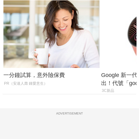
一分鐘試算，意外險保費
Google 新一代 
出！代號「god
PR（安達人壽 鍾愛意生）
鎖定 AI 應用
3C新品
ADVERTISEMENT