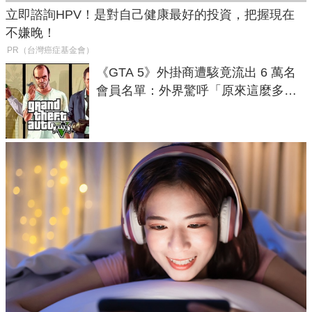
立即諮詢HPV！是對自己健康最好的投資，把握現在
不嫌晚！
PR（台灣癌症基金會）
《GTA 5》外掛商遭駭竟流出 6 萬名
會員名單：外界驚呼「原來這麼多人
在開掛！」