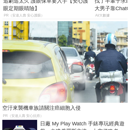
追劇追太久 護眼保單要入手【安心護
找了半輩子求助
眼定期眼睛險】
大男子靠Chat
年家人
PR（安達人壽 安心護眼）
AI/大數據
空汙來襲機車族請關注癌細胞入侵
PR（安達人壽 安心抗癌）
日廠 My Play Watch 手錶專玩經典遊