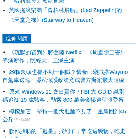
「哈利波特」電影音樂
英國搖滾樂團「齊柏林飛船」(Led Zeppelin)的
《天堂之梯》(Stairway to Heaven)
延伸閱讀
《沉默的審判》將登陸 Netflix！《周處除三害》
導演新作，阮經天、王淨主演
29顆鏡頭也抓不到一個賊？舊金山竊賊搭Waymo
自駕車逃逸，隱私保護政策竟成警方辦案最大阻礙
原來 Windows 11 會出賣你？FBI 靠 GDID 識別
碼追蹤 19 歲駭客，勒索 800 萬美金慘遭引渡受審
檸檬加它，堅持一週大肚腩不見了，重新回到45
公斤
PR・新素簡
腹部脂肪的「剋星」找到了，常吃這幾物，吃走