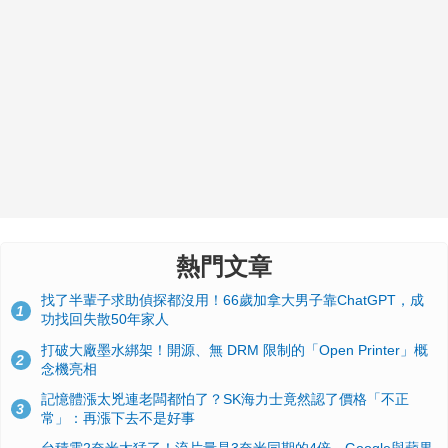
熱門文章
找了半輩子求助偵探都沒用！66歲加拿大男子靠ChatGPT，成
1
功找回失散50年家人
打破大廠墨水綁架！開源、無 DRM 限制的「Open Printer」概
2
念機亮相
記憶體漲太兇連老闆都怕了？SK海力士竟然認了價格「不正
3
常」：再漲下去不是好事
台積電2奈米太猛了！流片量是3奈米同期的4倍，Google與蘋果