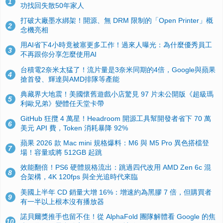
1
功找回失散50年家人
打破大廠墨水綁架！開源、無 DRM 限制的「Open Printer」概
2
念機亮相
用AI省下4小時竟被塞更多工作！過來人曝光：為什麼優秀員工
3
不再跟你分享怎麼使用AI
台積電2奈米太猛了！流片量是3奈米同期的4倍，Google與蘋果
4
搶首發、輝達與AMD排隊等產能
典藏界大地震！美國懷舊遊戲小店驚見 97 片未公開版《超級瑪
5
利歐兄弟》變體任天堂卡帶
GitHub 狂攬 4 萬星！Headroom 開源工具幫開發者省下 70 萬
6
美元 API 費，Token 消耗暴降 92%
蘋果 2026 款 Mac mini 規格爆料：M6 與 M5 Pro 異色搭檔登
7
場！容量或將 512GB 起跳
效能翻倍！PS6 硬體規格流出：跳過四代改用 AMD Zen 6c 混
8
合架構，4K 120fps 與全光追時代來臨
美國上半年 CD 銷量大增 16%：增速約為黑膠 7 倍，但購買者
9
有一半以上根本沒有播放器
諾貝爾獎推手也留不住！從 AlphaFold 團隊解體看 Google 的焦
10