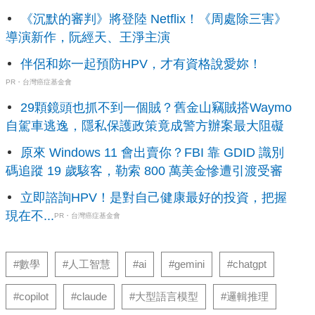
《沉默的審判》將登陸 Netflix！《周處除三害》
導演新作，阮經天、王淨主演
伴侶和妳一起預防HPV，才有資格說愛妳！
PR・台灣癌症基金會
29顆鏡頭也抓不到一個賊？舊金山竊賊搭Waymo
自駕車逃逸，隱私保護政策竟成警方辦案最大阻礙
原來 Windows 11 會出賣你？FBI 靠 GDID 識別
碼追蹤 19 歲駭客，勒索 800 萬美金慘遭引渡受審
立即諮詢HPV！是對自己健康最好的投資，把握
現在不...
PR・台灣癌症基金會
#數學
#人工智慧
#ai
#gemini
#chatgpt
#copilot
#claude
#大型語言模型
#邏輯推理