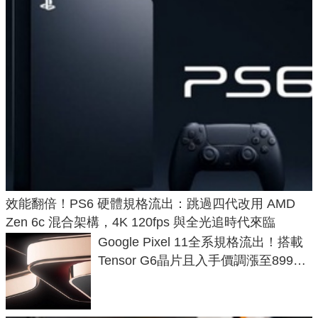
效能翻倍！PS6 硬體規格流出：跳過四代改用 AMD
Zen 6c 混合架構，4K 120fps 與全光追時代來臨
Google Pixel 11全系規格流出！搭載
Tensor G6晶片且入手價調漲至899美
元