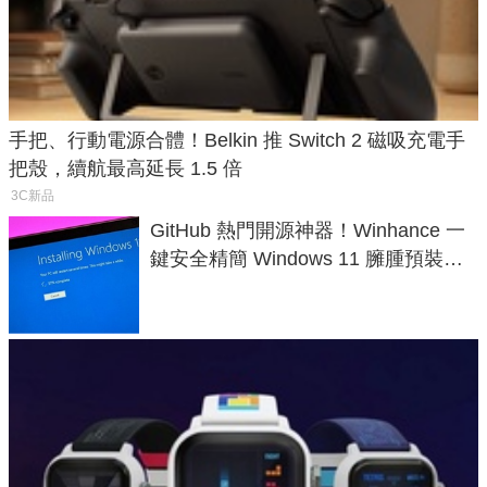
手把、行動電源合體！Belkin 推 Switch 2 磁吸充電手
把殼，續航最高延長 1.5 倍
3C新品
GitHub 熱門開源神器！Winhance 一
鍵安全精簡 Windows 11 臃腫預裝軟
體與後台追蹤