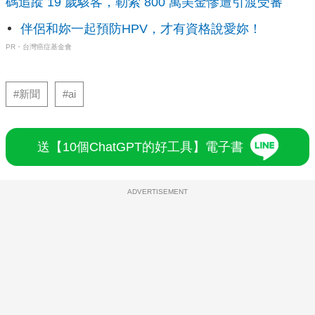
碼追蹤 19 歲駭客，勒索 800 萬美金慘遭引渡受審
伴侶和妳一起預防HPV，才有資格說愛妳！
PR・台灣癌症基金會
#新聞
#ai
送【10個ChatGPT的好工具】電子書
ADVERTISEMENT