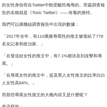
的女性身份而在Twitter中飽受酸民侮辱的。而篇調查報
告的名稱就是《Toxic Twitter》——有毒的推特。
我們可以摘幾組調查報告中出現的數據：
「2017年全年，有110萬條辱罵性的推文被發給了778
名女記者和政治家。」
「在發送給女性的推文中，有7.1%都涉及到攻擊和辱
罵。」
「在辱罵女性的推文中，提及黑人女性推文的比率比白
人女性高84%。」
而那些辱罵女性推文的大概內容又是什麼呢？
有這樣的：