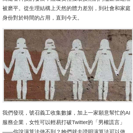
被磨平。從生理結構上天然的體力差別，到社會和家庭
身份對於時間的占用，直到今天。
我們發現，號召義工收集數據，加上一家願意幫忙的AI
服務企業，女性可以輕易打破Twitter的「男權謊言」
——你說演算法做不到？她們就去證明演算法可以做