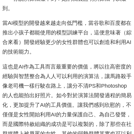
到。
當AI模型的開發越來越走向低門檻，當谷歌和百度都在
推出小孩子都能使用的模型訓練平台，這便意味著（綜
合來看）開發經驗更少的女性群體也可以創造和利用AI
的技術能力。
這也是AI作為工具而言最重要的價值，將以往高密度的
經驗與智慧整合為人人可以利用的演算法，讓馬路殺手
像老司機一樣行駛在路上，讓分不清PS和Photoshop
的人也能拍出好照片。如今對於演算法開發過程的簡易
化，更加提升了AI的工具價值。讓我們感到欣慰的，不
僅僅是女性開始利用AI的力量保護自己、為自己發聲，
而是國際特赦組織的成功是可以複製的，除了那些在社
群媒體上被辱罵的女性，其他的弱勢群體其實也可以利