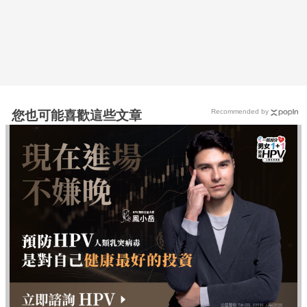
Recommended by
您也可能喜歡這些文章