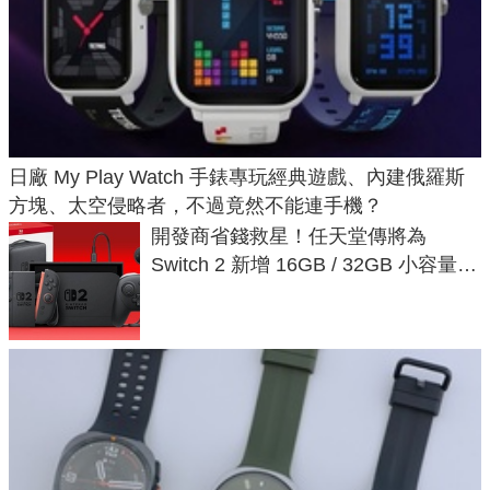
日廠 My Play Watch 手錶專玩經典遊戲、內建俄羅斯
方塊、太空侵略者，不過竟然不能連手機？
開發商省錢救星！任天堂傳將為
Switch 2 新增 16GB / 32GB 小容量遊
戲卡的選擇