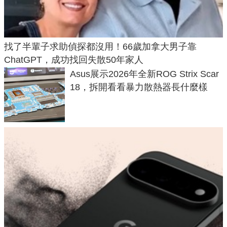
找了半輩子求助偵探都沒用！66歲加拿大男子靠
ChatGPT，成功找回失散50年家人
Asus展示2026年全新ROG Strix Scar
18，拆開看看暴力散熱器長什麼樣