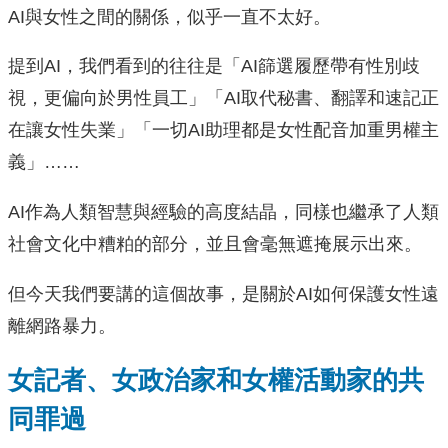
AI與女性之間的關係，似乎一直不太好。
提到AI，我們看到的往往是「AI篩選履歷帶有性別歧
視，更偏向於男性員工」「AI取代秘書、翻譯和速記正
在讓女性失業」「一切AI助理都是女性配音加重男權主
義」……
AI作為人類智慧與經驗的高度結晶，同樣也繼承了人類
社會文化中糟粕的部分，並且會毫無遮掩展示出來。
但今天我們要講的這個故事，是關於AI如何保護女性遠
離網路暴力。
女記者、女政治家和女權活動家的共
同罪過