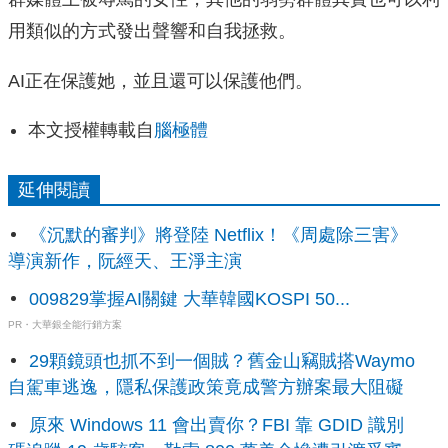
用類似的方式發出聲響和自我拯救。
AI正在保護她，並且還可以保護他們。
本文授權轉載自
腦極體
延伸閱讀
《沉默的審判》將登陸 Netflix！《周處除三害》
導演新作，阮經天、王淨主演
009829掌握AI關鍵 大華韓國KOSPI 50...
PR・大華銀全能行銷方案
29顆鏡頭也抓不到一個賊？舊金山竊賊搭Waymo
自駕車逃逸，隱私保護政策竟成警方辦案最大阻礙
原來 Windows 11 會出賣你？FBI 靠 GDID 識別