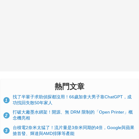
熱門文章
找了半輩子求助偵探都沒用！66歲加拿大男子靠ChatGPT，成
1
功找回失散50年家人
打破大廠墨水綁架！開源、無 DRM 限制的「Open Printer」概
2
念機亮相
台積電2奈米太猛了！流片量是3奈米同期的4倍，Google與蘋果
3
搶首發、輝達與AMD排隊等產能