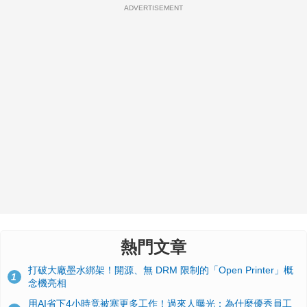
ADVERTISEMENT
熱門文章
打破大廠墨水綁架！開源、無 DRM 限制的「Open Printer」概
1
念機亮相
用AI省下4小時竟被塞更多工作！過來人曝光：為什麼優秀員工