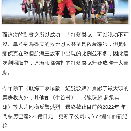
而這次的動畫之所以成功，「紅髮傑克」可以說功不可
沒。畢竟身為魯夫的救命恩人甚至是啟蒙導師，但是紅
髮傑克在整個航海王故事中出現的比例並不多，因此這
次劇場版中，連海報都強打的紅髮傑克無疑成唯一大賣
點。
今年除了《
航海王劇場版：紅髮歌姬
》貢獻了最大頭的
票房收入外，其他如《牛首村》、《龍珠超 超級英
雄》等大片同樣反響熱烈，最終截止目前的2022年 年
間票房已達220億日元，更新了公司成立72週年的新紀
錄。