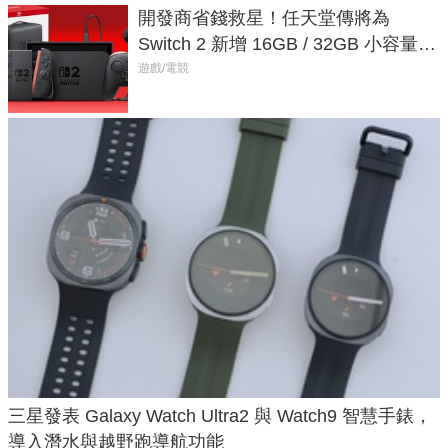
開發商省錢救星！任天堂傳將為
Switch 2 新增 16GB / 32GB 小容量遊
戲卡的選擇
遊戲/電競
三星發表 Galaxy Watch Ultra2 與 Watch9 智慧手錶，
導入潛水與越野跑導航功能