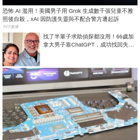
恐怖 AI 濫用！美國男子用 Grok 生成數千張兒童不雅
照後自殺，xAI 因防護失靈與不配合警方遭起訴
AI/大數據
找了半輩子求助偵探都沒用！66歲加
拿大男子靠ChatGPT，成功找回失散
50年家人