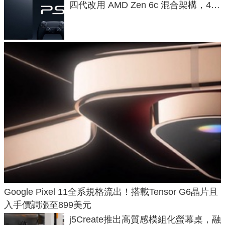
四代改用 AMD Zen 6c 混合架構，4K
120fps 與全光追時代來臨
Google Pixel 11全系規格流出！搭載Tensor G6晶片且
入手價調漲至899美元
j5Create推出高質感模組化螢幕桌，融