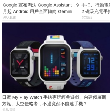
Google 宣布淘汰 Google Assistant，9
手把、行動電源合體
月起 Android 用戶全面轉向 Gemini
2 磁吸充電手把
倍
AI/大數據
3C新品
日廠 My Play Watch 手錶專玩經典遊戲、內建俄羅斯
方塊、太空侵略者，不過竟然不能連手機？
遊戲/電競