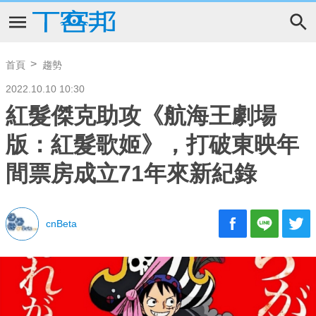
首頁
趨勢
2022.10.10 10:30
紅髮傑克助攻《航海王劇場
版：紅髮歌姬》，打破東映年
間票房成立71年來新紀錄
cnBeta