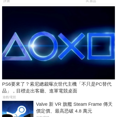
一次看懂兩台差異
鎖定 AI 應用
評測
3C新品
PS6要來了？索尼總裁曝次世代主機「不只是PC替代
品」，目標走出客廳、進軍電競桌面
遊戲/電競
Valve 新 VR 旗艦 Steam Frame 傳天
價定價、最高恐破 4.8 萬元