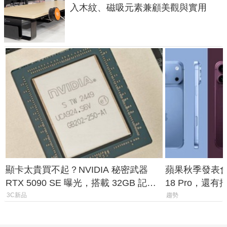
入木紋、磁吸元素兼顧美觀與實用
顯卡太貴買不起？NVIDIA 秘密武器
蘋果秋季發表會大
RTX 5090 SE 曝光，搭載 32GB 記憶
18 Pro，還
體
測一次看
3C新品
趨勢