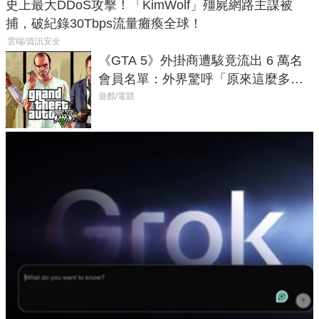
史上最大DDoS攻擊！「KimWolf」殭屍網路主謀被
捕，破紀錄30Tbps流量癱瘓全球！
雲端/資訊安全
《GTA 5》外掛商遭駭竟流出 6 萬名
會員名單：外界驚呼「原來這麼多人
在開掛！」
遊戲/電競