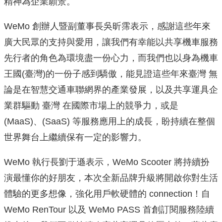
精神為企業願景。
WeMo 創辦人暨副董事長吳昕霈表示，
感謝這些年來
廣大民眾的支持與愛用，
讓我們有幸能以共享機車服務
先行者的角色為環境盡一份心力，
而我們也以身為機車
王國(臺灣)的一份子感到驕傲，
能見證這些年來臺灣 無
論是在智慧交通車聯網界的產業發展，以及共享運具企
業群驅動 臺灣 在國際市場上的競爭力，或是
(MaaS)、(SaaS) 等服務應用上的成長，
盼持續在整個
世界舞台上繼續保有一定的影響力。
WeMo 執行長劉于遜表示，WeMo Scooter 將持續扮
演最懂你的好朋友，本次全新品牌升級將開啟你對生活
體驗
的更多想像，強化用戶軟硬體的 connection！自
WeMo RenTour 以及 WeMo PASS 首創訂閱服務陸續