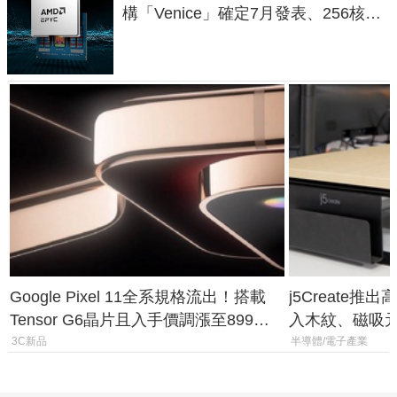
構「Venice」確定7月發表、256核心
效能大噴發70%
Google Pixel 11全系規格流出！搭載
j5Create
Tensor G6晶片且入手價調漲至899美
入木紋、磁吸
元
3C新品
半導體/電子產業