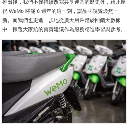
推出後，我們不僅持續改寫共享運具的歷史外，
藉此慶
祝 WeMo 將滿 6 週年的這一刻，讓品牌視覺煥然一
新。
而我們也更進一步地從廣大用戶體驗回饋大數據
中，
揀選大家給的寶貴建議作為服務精進學習與參考。