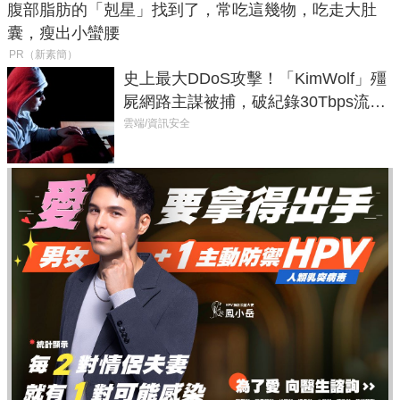
腹部脂肪的「剋星」找到了，常吃這幾物，吃走大肚
囊，瘦出小蠻腰
PR（新素簡）
史上最大DDoS攻擊！「KimWolf」殭
屍網路主謀被捕，破紀錄30Tbps流量
癱瘓全球！
雲端/資訊安全