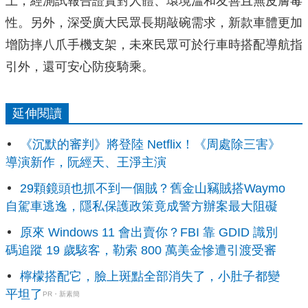
上，經測試報告證實對人體、
環境溫和友善且無皮膚毒
性。另外，深受廣大民眾長期敲碗需求，
新款車體更加
增防摔八爪手機支架，
未來民眾可於行車時搭配導航指
引外，還可安心防疫騎乘。
延伸閱讀
《沉默的審判》將登陸 Netflix！《周處除三害》
導演新作，阮經天、王淨主演
29顆鏡頭也抓不到一個賊？舊金山竊賊搭Waymo
自駕車逃逸，隱私保護政策竟成警方辦案最大阻礙
原來 Windows 11 會出賣你？FBI 靠 GDID 識別
碼追蹤 19 歲駭客，勒索 800 萬美金慘遭引渡受審
檸檬搭配它，臉上斑點全部消失了，小肚子都變
平坦了
PR・新素簡