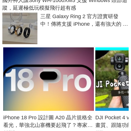
國外神人讓Sony WH-1000XM5 支援 Windows 頭部追
蹤，延遲極低玩模擬飛行超有感
三星 Galaxy Ring 2 官方證實研發
中！傳將支援 iPhone，還有強大的 AI
與智慧家電連動功能
iPhone 18 Pro 設計圖 A20 晶片規格全
DJI Pocket
看光，華強北山寨機要起飛了？專家曝
畫質、跟隨功