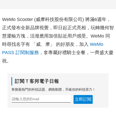
WeMo Scooter (威摩科技股份有限公司) 將滿6週年，
正式發布全新品牌視覺，即日起正式亮相，玩轉幾何智
慧運輸方塊，
活潑應用加倍貼近用戶感受。WeMo 同
時尋找名字有 「威、摩」 的好朋友，加入
WeMo
PASS 訂閱制服務
，拿專屬好禮騎士全餐，一齊盛大慶
祝。
訂閱Ｔ客邦電子日報
掌握最熱門的科技話題、網路動態，升級你的科技原力！
立即訂閱