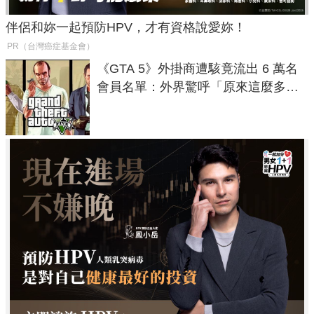
伴侶和妳一起預防HPV，才有資格說愛妳！
PR（台灣癌症基金會）
《GTA 5》外掛商遭駭竟流出 6 萬名
會員名單：外界驚呼「原來這麼多人
在開掛！」