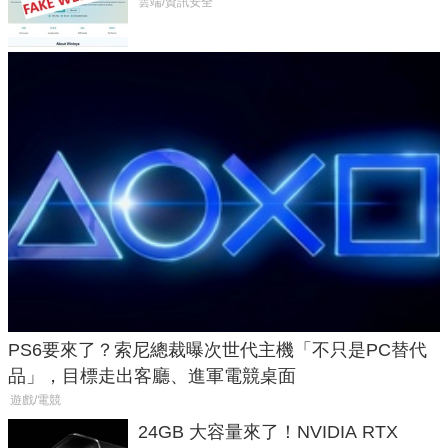
危機
雲端/資訊安全
PS6要來了？索尼總裁曝次世代主機「不只是PC替代
品」，目標走出客廳、進軍電競桌面
遊戲/電競
24GB 大容量來了！NVIDIA RTX