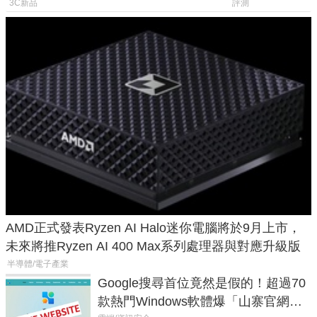
山寨機無法復刻兩大關鍵
一次看懂兩台
3C新品
評測
AMD正式發表Ryzen AI Halo迷你電腦將於9月上市，
未來將推Ryzen AI 400 Max系列處理器與對應升級版
半導體/電子產業
Google搜尋首位竟然是假的！超過70
款熱門Windows軟體爆「山寨官網」