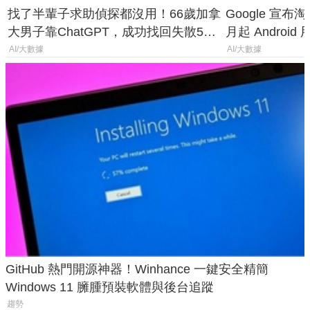
找了半輩子求助偵探都沒用！66歲加拿
Google 宣布淘汰 
大男子靠ChatGPT，成功找回失散50
月起 Android
年家人
AI/大數據
AI/大數據
GitHub 熱門開源神器！Winhance 一鍵安全精簡
Windows 11 臃腫預裝軟體與後台追蹤
趨勢