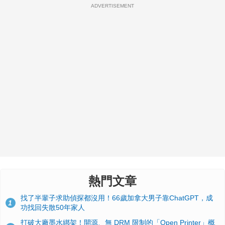
ADVERTISEMENT
熱門文章
找了半輩子求助偵探都沒用！66歲加拿大男子靠ChatGPT，成
1
功找回失散50年家人
打破大廠墨水綁架！開源、無 DRM 限制的「Open Printer」概