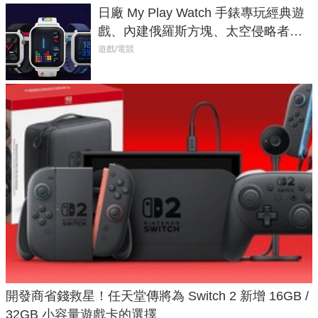
日廠 My Play Watch 手錶專玩經典遊
戲、內建俄羅斯方塊、太空侵略者，
不過竟然不能連手機？
遊戲/電競
開發商省錢救星！任天堂傳將為 Switch 2 新增 16GB /
32GB 小容量遊戲卡的選擇