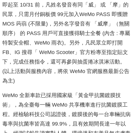
即起至 10/31 前，凡姓名發音有同「威」 或 「摩」的
民眾，只需月付銅板價 99元加入WeMo PASS 即獲贈
MOS 蒟蒻 (不限量)，另外名字發音有 「威摩」（無關
順序） 的 PASS 用戶可直接獲得騎士全餐 (內含 : 專屬
特製安全帽、WeMo 雨衣)。另外，凡民眾立即打開
FB、IG 搜尋「 WeMo Scooter」官方粉專至指定貼文
下，完成任務指令，還可再參與抽蛋捲冰淇淋活
動。
(以上活動與服務內容，將依 WeMo 官網服務最新公告
為主)
WeMo 全新車款已採用國家級「黃金甲抗菌鍍膜技
術」，為全臺每一輛 WeMo 共享機車進行抗菌鍍膜工
程。經檢驗科技公司認證後，
鍍膜後的每一台車輛抗病
毒率與抗菌率皆高達 99.9%，且有效期間長達一年以