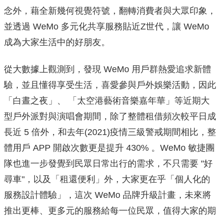
念外，藉全新幾何視覺符號，翻轉消費者與大眾印象，
並透過 WeMo 多元化共享服務貼近Z世代，讓 WeMo
成為大家生活中的好朋友。
從大數據上觀測到，發現 WeMo 用戶群熱愛追求新體
驗，並且懂得享受生活，
喜愛參與戶外娛樂活動，因此
「白晝之夜」、 「太空港藝術音樂嘉年華」等近期大
型戶外派對與演唱會期間，
除了整體租借頻次較平日成
長近 5 倍外，和去年(2021)疫情三級警戒期間相比，整
體用戶 APP 開啟次數更是提升 430% 。WeMo 敏捷團
隊也進一步發覺到民眾日常出行的需求，不只需要 "好
尋車"，以及「租還便利」外，大家更在乎「個人化的
服務設計體驗」，這次 WeMo 品牌升級計畫，未來將
推出更棒、更多元的服務給每一位民眾，
值得大家的期