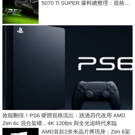
5070 Ti SUPER 爆料總整理：規格、
功耗、上市時間
效能翻倍！PS6 硬體規格流出：跳過四代改用 AMD
Zen 6c 混合架構，4K 120fps 與全光追時代來臨
AMD首款2奈米晶片將現身：Zen 6架