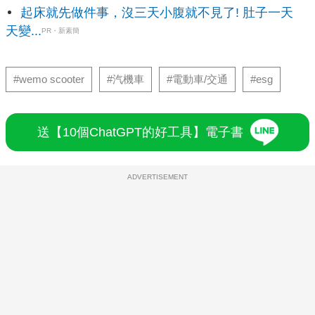
起床就先做件事，沒三天小腹就不見了! 肚子一天
天變...
PR・新素簡
#wemo scooter
#汽機車
#電動車/交通
#esg
送【10個ChatGPT的好工具】電子書
ADVERTISEMENT