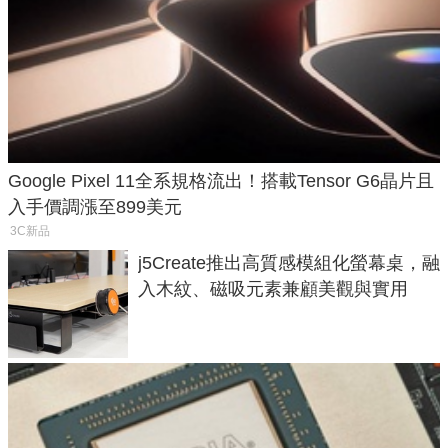
Google Pixel 11全系規格流出！搭載Tensor G6晶片且
入手價調漲至899美元
3C新品
j5Create推出高質感模組化螢幕桌，融
入木紋、磁吸元素兼顧美觀與實用