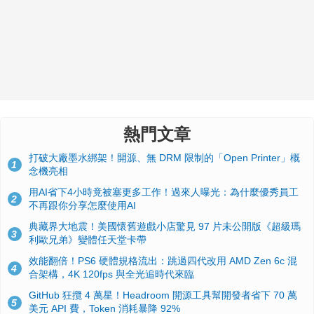
熱門文章
打破大廠墨水綁架！開源、無 DRM 限制的「Open Printer」概
1
念機亮相
用AI省下4小時竟被塞更多工作！過來人曝光：為什麼優秀員工
2
不再跟你分享怎麼使用AI
典藏界大地震！美國懷舊遊戲小店驚見 97 片未公開版《超級瑪
3
利歐兄弟》變體任天堂卡帶
效能翻倍！PS6 硬體規格流出：跳過四代改用 AMD Zen 6c 混
4
合架構，4K 120fps 與全光追時代來臨
GitHub 狂攬 4 萬星！Headroom 開源工具幫開發者省下 70 萬
5
美元 API 費，Token 消耗暴降 92%