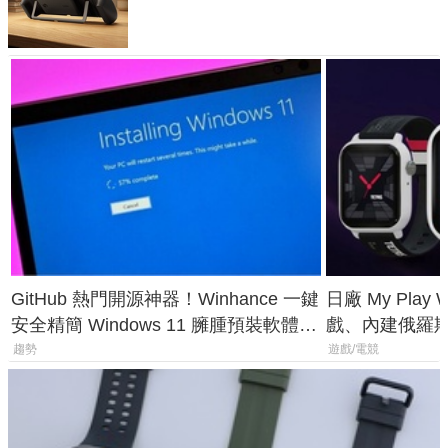
延長 1.5 倍
GitHub 熱門開源神器！Winhance 一鍵
日廠 My Play
安全精簡 Windows 11 臃腫預裝軟體與
戲、內建俄羅
後台追蹤
過竟然不能連
趨勢
遊戲/電競