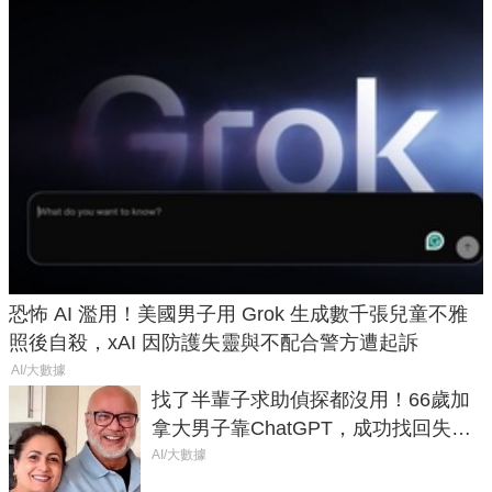
恐怖 AI 濫用！美國男子用 Grok 生成數千張兒童不雅
照後自殺，xAI 因防護失靈與不配合警方遭起訴
AI/大數據
找了半輩子求助偵探都沒用！66歲加
拿大男子靠ChatGPT，成功找回失散
50年家人
AI/大數據