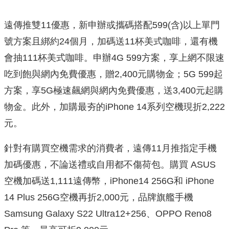
遠傳推雙11優惠，新申辦或攜碼搭配599(含)以上單門
號方案
且綁約24個月，加碼送11杯美式咖啡，還有機
會抽111杯美式
咖啡。申辦4G 599方案，享上網不限速
吃到飽與網內免費優惠，贈2,400元
購物金；5G 599起
方案，享5G極速飆網與網內免費優惠，送3,400元起
購
物金。此外，加購最夯的iPhone 14系列空機現折2,222
元。
針對有購買空機需求的消費者，遠傳11月推指定手機
加碼優惠，
不論送禮或自用都不傷荷包。購買 ASUS
空機加碼送1,111遠
傳幣，iPhone14 256G和 iPhone
14 Plus 256G空機再折2,000元，品牌旗艦手機
Samsung Galaxy S22 Ultra12+256、OPPO Reno8