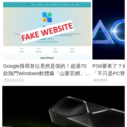
Google搜尋首位竟然是假的！超過70
PS6要來了？
款熱門Windows軟體爆「山寨官網」危
「不只是PC替
機
廳、進軍電競
雲端/資訊安全
遊戲/電競