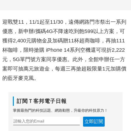
迎戰雙11，11/1起至11/30，
遠傳網路門市祭出一系列
優惠，新申辦/攜碼4G不降速吃到飽
599以上方案，可
獲得2,400元購物金及加碼贈11杯超商咖
啡，再抽111
杯咖啡，限時搶購 iPhone 14系列空機還可現折2,222
元，5G單門號方案同享優惠。此外，全館申辦任一方
案即可抽萬元旅遊金，每週三再搶超殺限量1
元加購價
的藍牙麥克風。
訂閱Ｔ客邦電子日報
掌握最熱門的科技話題、網路動態，升級你的科技原力！
立即訂閱