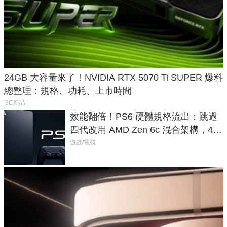
24GB 大容量來了！NVIDIA RTX 5070 Ti SUPER 爆料
總整理：規格、功耗、上市時間
3C新品
效能翻倍！PS6 硬體規格流出：跳過
四代改用 AMD Zen 6c 混合架構，4K
120fps 與全光追時代來臨
遊戲/電競