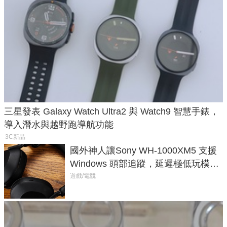
三星發表 Galaxy Watch Ultra2 與 Watch9 智慧手錶，
導入潛水與越野跑導航功能
3C新品
國外神人讓Sony WH-1000XM5 支援
Windows 頭部追蹤，延遲極低玩模擬
飛行超有感
遊戲/電競