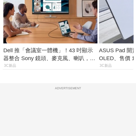
Dell 推「會議室一體機」！43 吋顯示
ASUS Pad 開
器整合 Sony 鏡頭、麥克風、喇叭，一
OLED、售價 1
條 USB-C 就能開會
費最低 0 元入
3C新品
3C新品
ADVERTISEMENT