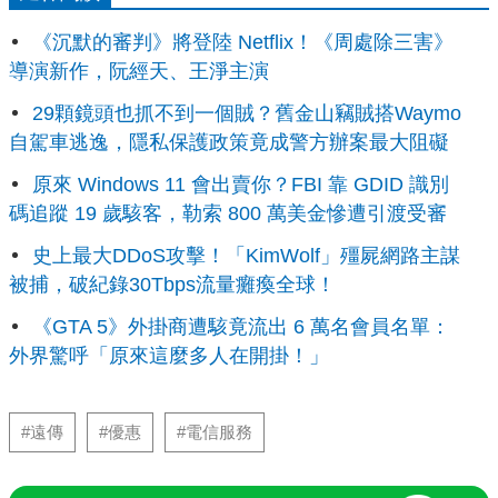
《沉默的審判》將登陸 Netflix！《周處除三害》
導演新作，阮經天、王淨主演
29顆鏡頭也抓不到一個賊？舊金山竊賊搭Waymo
自駕車逃逸，隱私保護政策竟成警方辦案最大阻礙
原來 Windows 11 會出賣你？FBI 靠 GDID 識別
碼追蹤 19 歲駭客，勒索 800 萬美金慘遭引渡受審
史上最大DDoS攻擊！「KimWolf」殭屍網路主謀
被捕，破紀錄30Tbps流量癱瘓全球！
《GTA 5》外掛商遭駭竟流出 6 萬名會員名單：
外界驚呼「原來這麼多人在開掛！」
#遠傳
#優惠
#電信服務