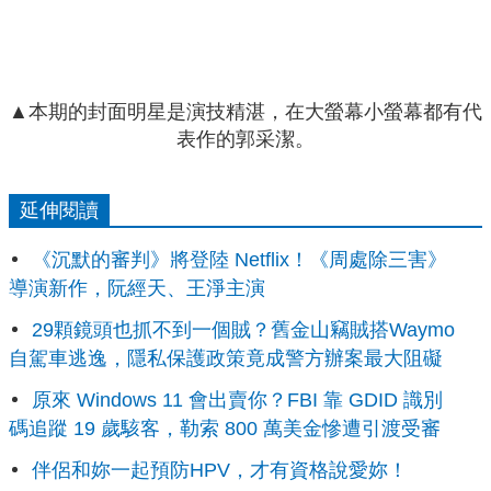
▲本期的封面明星是演技精湛，在大螢幕小螢幕都有代
表作的郭采潔。
延伸閱讀
《沉默的審判》將登陸 Netflix！《周處除三害》
導演新作，阮經天、王淨主演
29顆鏡頭也抓不到一個賊？舊金山竊賊搭Waymo
自駕車逃逸，隱私保護政策竟成警方辦案最大阻礙
原來 Windows 11 會出賣你？FBI 靠 GDID 識別
碼追蹤 19 歲駭客，勒索 800 萬美金慘遭引渡受審
伴侶和妳一起預防HPV，才有資格說愛妳！