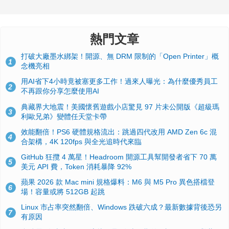
熱門文章
打破大廠墨水綁架！開源、無 DRM 限制的「Open Printer」概
1
念機亮相
用AI省下4小時竟被塞更多工作！過來人曝光：為什麼優秀員工
2
不再跟你分享怎麼使用AI
典藏界大地震！美國懷舊遊戲小店驚見 97 片未公開版《超級瑪
3
利歐兄弟》變體任天堂卡帶
效能翻倍！PS6 硬體規格流出：跳過四代改用 AMD Zen 6c 混
4
合架構，4K 120fps 與全光追時代來臨
GitHub 狂攬 4 萬星！Headroom 開源工具幫開發者省下 70 萬
5
美元 API 費，Token 消耗暴降 92%
蘋果 2026 款 Mac mini 規格爆料：M6 與 M5 Pro 異色搭檔登
6
場！容量或將 512GB 起跳
Linux 市占率突然翻倍、Windows 跌破六成？最新數據背後恐另
7
有原因