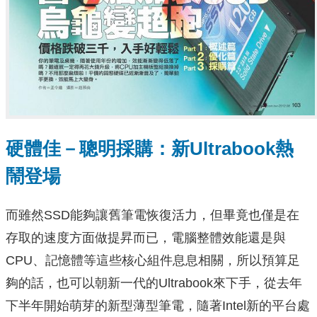
硬體佳－聰明採購：新Ultrabook熱
鬧登場
而雖然SSD能夠讓舊筆電恢復活力，但畢竟也僅是在
存取的速度方面做提昇而已，電腦整體效能還是與
CPU、記憶體等這些核心組件息息相關，所以預算足
夠的話，也可以朝新一代的Ultrabook來下手，從去年
下半年開始萌芽的新型薄型筆電，隨著Intel新的平台處