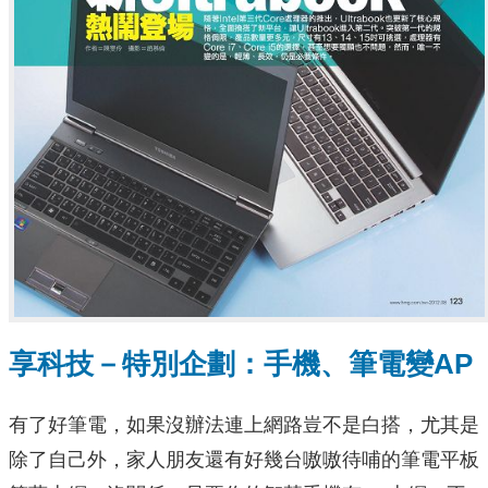
享科技－特別企劃：手機、筆電變AP
有了好筆電，如果沒辦法連上網路豈不是白搭，尤其是
除了自己外，家人朋友還有好幾台嗷嗷待哺的筆電平板