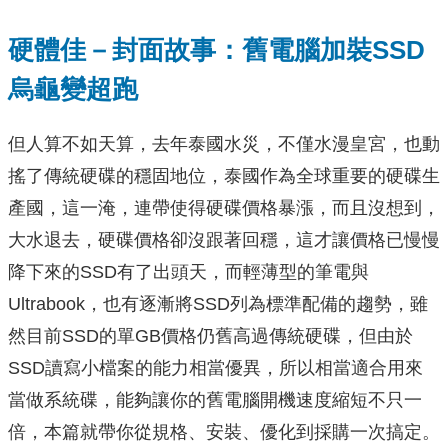
硬體佳－封面故事：舊電腦加裝SSD
烏龜變超跑
但人算不如天算，去年泰國水災，不僅水漫皇宮，也動
搖了傳統硬碟的穩固地位，泰國作為全球重要的硬碟生
產國，這一淹，連帶使得硬碟價格暴漲，而且沒想到，
大水退去，硬碟價格卻沒跟著回穩，這才讓價格已慢慢
降下來的SSD有了出頭天，而輕薄型的筆電與
Ultrabook，也有逐漸將SSD列為標準配備的趨勢，雖
然目前SSD的單GB價格仍舊高過傳統硬碟，但由於
SSD讀寫小檔案的能力相當優異，所以相當適合用來
當做系統碟，能夠讓你的舊電腦開機速度縮短不只一
倍，本篇就帶你從規格、安裝、優化到採購一次搞定。