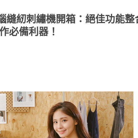
V2700 電腦縫紉刺繡機開箱：絕佳功能
手作必備利器！