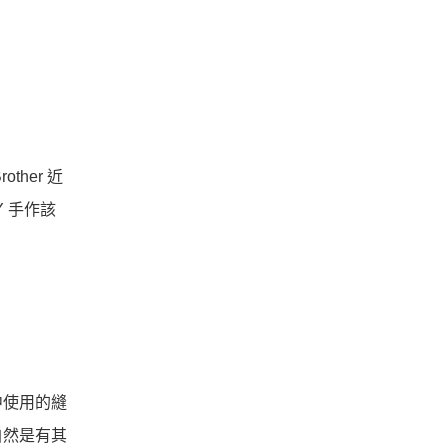
her 近
Y 手作該
中使用的縫
自然是有其