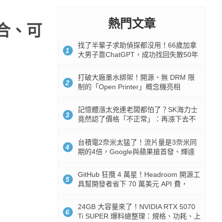
熱門文章
整合、可
找了半輩子求助偵探都沒用！66歲加拿
1
大男子靠ChatGPT，成功找回失散50年
家人
打破大廠墨水綁架！開源、無 DRM 限
2
制的「Open Printer」概念機亮相
記憶體漲太兇連老闆都怕了？SK海力士
3
竟然認了價格「不正常」：再漲下去不
是好事
台積電2奈米太猛了！流片量是3奈米同
4
期的4倍，Google與蘋果搶首發、輝達
與AMD排隊等產能
GitHub 狂攬 4 萬星！Headroom 開源工
5
具幫開發者省下 70 萬美元 API 費，
Token 消耗暴降 92%
24GB 大容量來了！NVIDIA RTX 5070
6
Ti SUPER 爆料總整理：規格、功耗、上