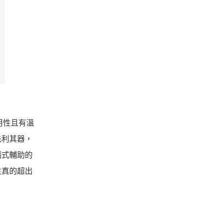
用性且有溫
先利其器，
腦式輔助的
性真的超出