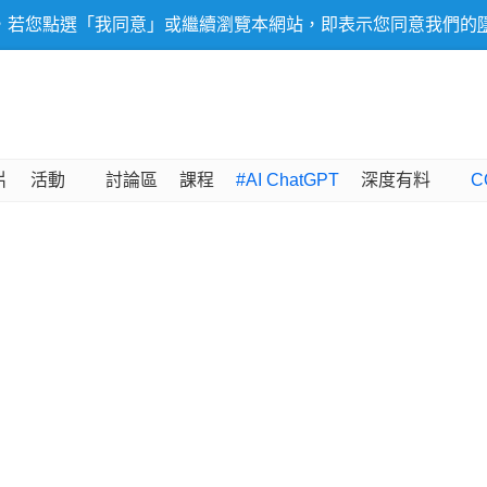
，若您點選「我同意」或繼續瀏覽本網站，即表示您同意我們的
片
活動
討論區
課程
#AI ChatGPT
深度有料
C