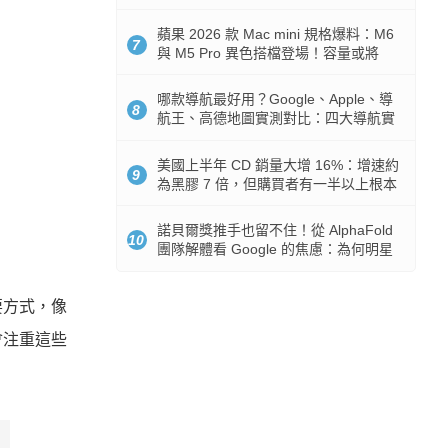
市時間
蘋果 2026 款 Mac mini 規格爆料：M6
7
與 M5 Pro 異色搭檔登場！容量或將
512GB 起跳
哪款導航最好用？Google、Apple、導
8
航王、高德地圖實測對比：四大導航實
測懶人包
美國上半年 CD 銷量大增 16%：增速約
9
為黑膠 7 倍，但購買者有一半以上根本
沒有播放器
諾貝爾獎推手也留不住！從 AlphaFold
10
團隊解體看 Google 的焦慮：為何明星
實驗室要為 Gemini 讓路？
要方式，像
會注重這些