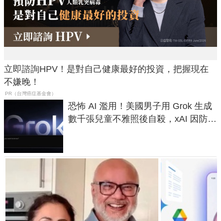
立即諮詢HPV！是對自己健康最好的投資，把握現在
不嫌晚！
PR（台灣癌症基金會）
恐怖 AI 濫用！美國男子用 Grok 生成
數千張兒童不雅照後自殺，xAI 因防護
失靈與不配合警方遭起訴