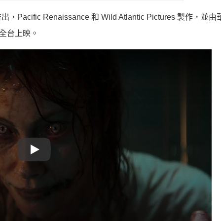
acific Renaissance 和 Wild Atlantic Pictures 製作
）全台上映。
Play