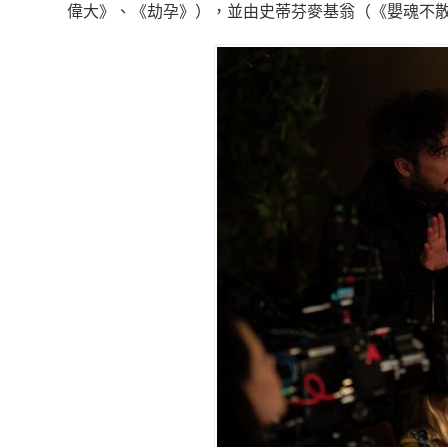
偉大》、
《劫孕》），並由史蒂芬麥基翁（《嬰魂不