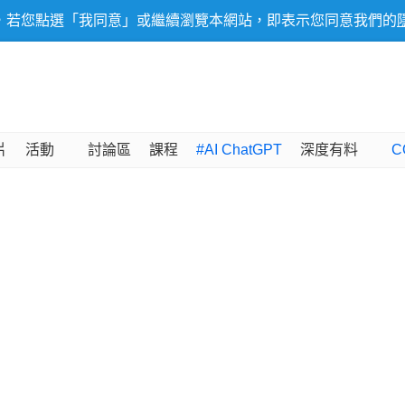
，若您點選「我同意」或繼續瀏覽本網站，即表示您同意我們的
片
活動
討論區
課程
#AI ChatGPT
深度有料
C