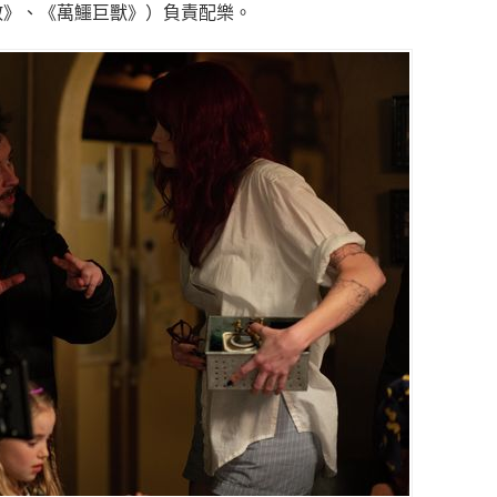
散》、《萬鱷巨獸》）
負責配樂。