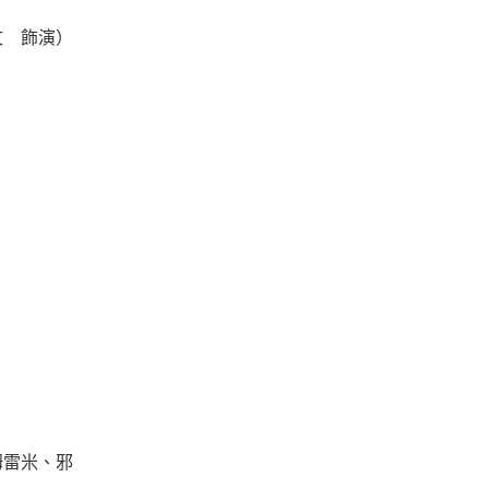
文 飾演）
姆雷米、
邪