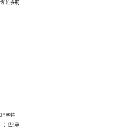
當和維多莉
克巴塞特
馮（《追尋