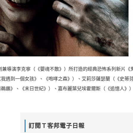
由知名編劇兼導演李克寧（《嬰魂不散》
）所打造的經典恐怖系列新片《
《我遇到一個女孩》、
《咆哮之森》）、艾莉莎薩瑟蘭（《史蒂
與鵜鶘》、《末日世紀》）
、嘉布麗葉兒埃霍爾斯（《追憶人》
訂閱Ｔ客邦電子日報