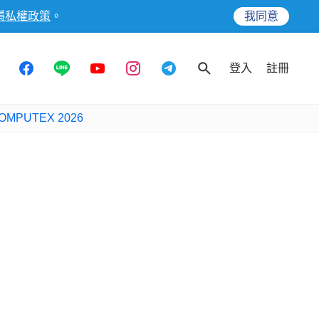
隱私權政策
。
我同意
登入
註冊
OMPUTEX 2026