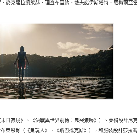
爾、
麥克達拉凱萊赫、理查布雷納、戴夫諾伊斯塔特、
羅梅爾亞
《末日寂境》、
《決戰異世界前傳：鬼哭狼嚎》）、美術設計尼
輯布萊恩肖（《
鬼玩人》、《斯巴達克斯》），和服裝設計莎拉