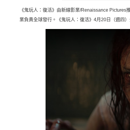
《鬼玩人：復活》由新線影業/Renaissance Pictures推出，P
業負責全球發行。《鬼玩人：復活》4月20日（週四