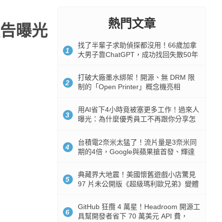
熱門文章
告曝光
找了半輩子求助偵探都沒用！66歲加拿
1
大男子靠ChatGPT，成功找回失散50年
家人
打破大廠墨水綁架！開源、無 DRM 限
2
制的「Open Printer」概念機亮相
用AI省下4小時竟被塞更多工作！過來人
3
曝光：為什麼優秀員工不再跟你分享怎
麼使用AI
台積電2奈米太猛了！流片量是3奈米同
4
期的4倍，Google與蘋果搶首發、輝達
與AMD排隊等產能
典藏界大地震！美國懷舊遊戲小店驚見
5
97 片未公開版《超級瑪利歐兄弟》變體
任天堂卡帶
GitHub 狂攬 4 萬星！Headroom 開源工
6
具幫開發者省下 70 萬美元 API 費，