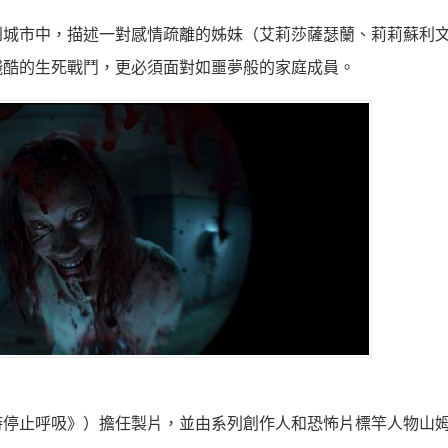
到城市中，
描述一對感情疏離的姊妹（艾莉莎薩瑟蘭、莉莉蘇利
殘酷的生死戰鬥，
更必須面對如噩夢般的家庭成員。
時停止呼吸》）
擔任製片，並由系列創作人和恐怖片標竿人物山