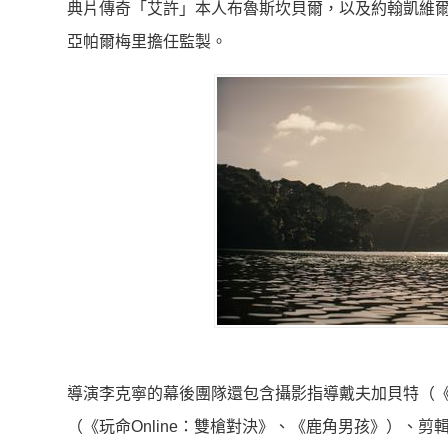
典片傳奇「艾許」本人布魯斯坎貝爾，以及約翰凱維
亞帕爾梅里擔任監製。
導演李克寧的幕後團隊還包含攝影指導戴夫加貝特（
（《玩命O
nline：雙槍對決》、《鹿角男孩》）、剪