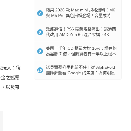
Token 消耗暴降 92%
蘋果 2026 款 Mac mini 規格爆料：M6
7
與 M5 Pro 異色搭檔登場！容量或將
512GB 起跳
效能翻倍！PS6 硬體規格流出：跳過四
8
代改用 AMD Zen 6c 混合架構，4K
120fps 與全光追時代來臨
美國上半年 CD 銷量大增 16%：增速約
9
為黑膠 7 倍，但購買者有一半以上根本
沒有播放器
諾貝爾獎推手也留不住！從 AlphaFold
鬼玩人：復
10
團隊解體看 Google 的焦慮：為何明星
芬金之迷霧
實驗室要為 Gemini 讓路？
），以及奈