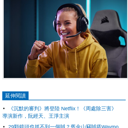
延伸閱讀
《沉默的審判》將登陸 Netflix！《周處除三害》
導演新作，阮經天、王淨主演
29顆鏡頭也抓不到一個賊？舊金山竊賊搭Waymo