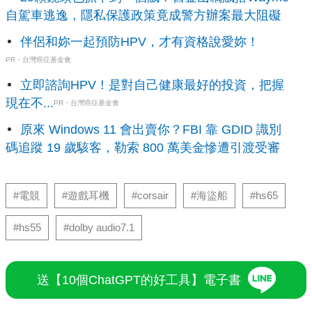
自駕車逃逸，隱私保護政策竟成警方辦案最大阻礙
伴侶和妳一起預防HPV，才有資格說愛妳！
PR・台灣癌症基金會
立即諮詢HPV！是對自己健康最好的投資，把握
現在不...
PR・台灣癌症基金會
原來 Windows 11 會出賣你？FBI 靠 GDID 識別
碼追蹤 19 歲駭客，勒索 800 萬美金慘遭引渡受審
#電競
#遊戲耳機
#corsair
#海盜船
#hs65
#hs55
#dolby audio7.1
送【10個ChatGPT的好工具】電子書