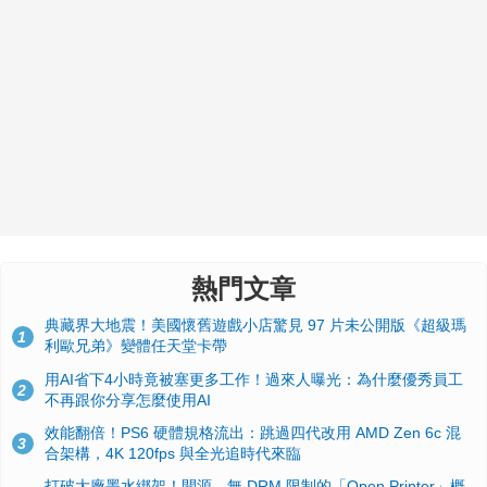
熱門文章
典藏界大地震！美國懷舊遊戲小店驚見 97 片未公開版《超級瑪
1
利歐兄弟》變體任天堂卡帶
用AI省下4小時竟被塞更多工作！過來人曝光：為什麼優秀員工
2
不再跟你分享怎麼使用AI
效能翻倍！PS6 硬體規格流出：跳過四代改用 AMD Zen 6c 混
3
合架構，4K 120fps 與全光追時代來臨
打破大廠墨水綁架！開源、無 DRM 限制的「Open Printer」概