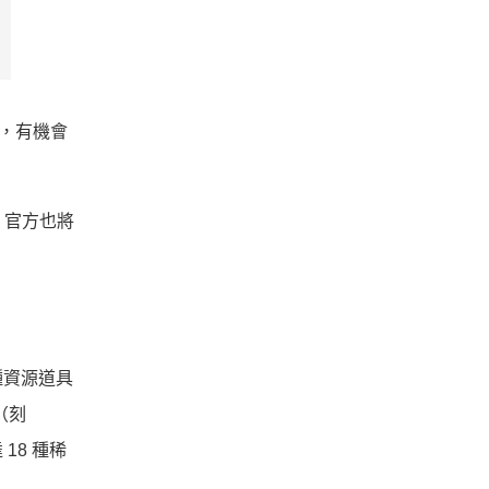
次，有機會
，官方也將
種資源道具
（刻
8 種稀