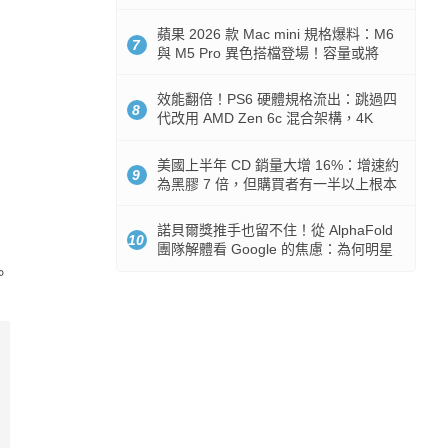
Token 消耗暴降 92%
蘋果 2026 款 Mac mini 規格爆料：M6
7
與 M5 Pro 異色搭檔登場！容量或將
512GB 起跳
效能翻倍！PS6 硬體規格流出：跳過四
8
代改用 AMD Zen 6c 混合架構，4K
120fps 與全光追時代來臨
美國上半年 CD 銷量大增 16%：增速約
9
為黑膠 7 倍，但購買者有一半以上根本
沒有播放器
諾貝爾獎推手也留不住！從 AlphaFold
10
團隊解體看 Google 的焦慮：為何明星
實驗室要為 Gemini 讓路？
。