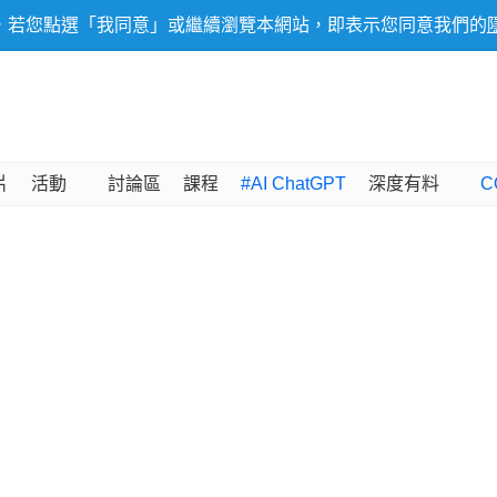
，若您點選「我同意」或繼續瀏覽本網站，即表示您同意我們的
片
活動
討論區
課程
#AI ChatGPT
深度有料
C