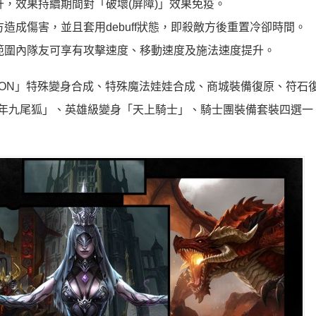
，效果持續期間對「破壞(屏障)」效果免疫。
成傷害，並且套用debuff狀態，即殺敵方後重置冷卻時間。
範圍內隊友可享有攻擊速度、移動速度及施法速度提升。
 COUPON」特殊變身合成、特殊魔法娃娃合成、商城裝備復原、符石
娃「千年九尾狐」、英雄級變身「天上騎士」、騎士團裝備套裝四選