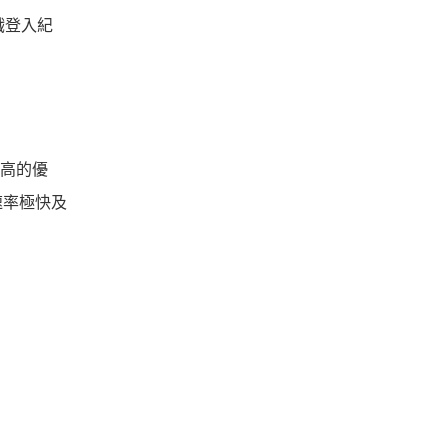
遊戲登入紀
害高的優
速率極快及