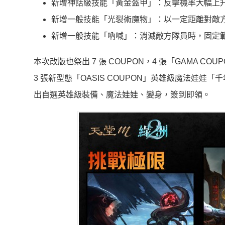
新增神話級技能「黃金盔甲」：反擊機率大幅上升
新增一般技能「光裂術魔物」：以一定距離對敵方造
新增一般技能「吶喊」：消滅敵方隊員時，固定
本次改版也祭出 7 張 COUPON，4 張「GAMA
3 張新型態「OASIS COUPON」英雄級魔法娃
出自選英雄級裝備、魔法娃娃、變身，簽到即領。