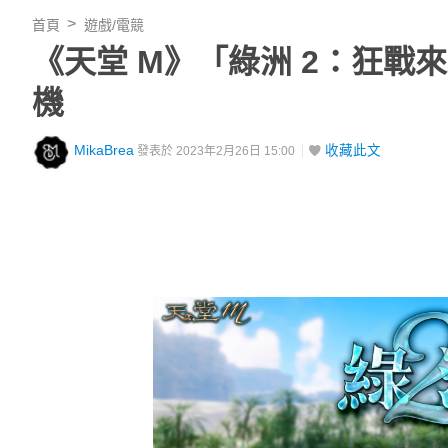
首頁
遊戲/電競
《天堂 M》「綠洲 2：狂
機
MikaBrea
收藏此文
發表於 2023年2月26日 15:00