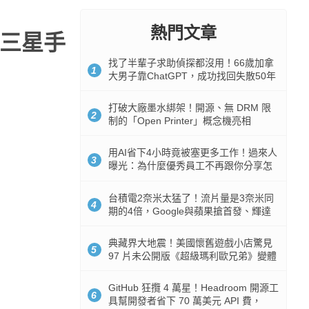
熱門文章
送三星手
找了半輩子求助偵探都沒用！66歲加拿
1
大男子靠ChatGPT，成功找回失散50年
家人
打破大廠墨水綁架！開源、無 DRM 限
2
制的「Open Printer」概念機亮相
用AI省下4小時竟被塞更多工作！過來人
3
曝光：為什麼優秀員工不再跟你分享怎
麼使用AI
台積電2奈米太猛了！流片量是3奈米同
4
期的4倍，Google與蘋果搶首發、輝達
與AMD排隊等產能
典藏界大地震！美國懷舊遊戲小店驚見
5
97 片未公開版《超級瑪利歐兄弟》變體
任天堂卡帶
GitHub 狂攬 4 萬星！Headroom 開源工
6
具幫開發者省下 70 萬美元 API 費，