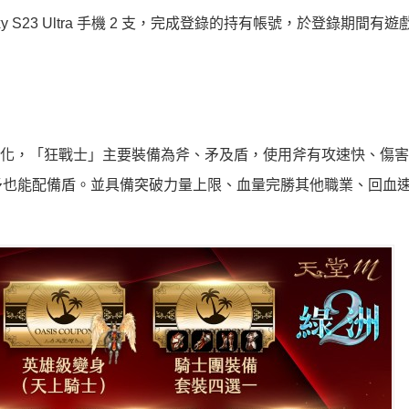
 S23 Ultra 手機 2 支，完成登錄的持有帳號，於登錄期間有
優化，「狂戰士」主要裝備為斧、矛及盾，使用斧有攻速快、傷
矛也能配備盾。並具備突破力量上限、血量完勝其他職業、回血