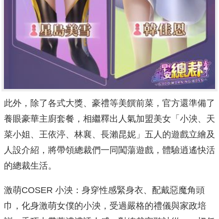
此外，除了各式大獎、豪禮等美饌前菜，
官方還準備了
養眼豪華主廚套餐，相繼釋出人氣加盟美女「小泱、
天
菜小姐、王依渟、林襄、長瀨昆妮」五人的遊戲立繪及
人設介紹，
將帶領總裁們一同闖蕩遊戲，體驗逍遙快活
的總裁生活。
激萌COSER 小泱：身穿性感緊身衣、配戴惡魔角頭
巾，化身激萌女僕的小泱，
受過嚴格的禮儀與家政培