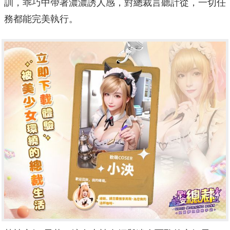
訓，乖巧中帶著濃濃誘人感，
對總裁言聽計從，一切任
務都能完美執行。