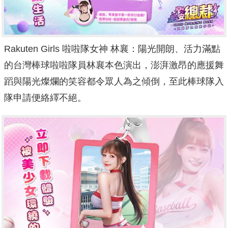
Rakuten Girls 啦啦隊女神 林襄：陽光開朗、活力滿點
的台灣棒球啦啦隊員林襄本色演出，
澎湃激昂的應援舞
蹈與陽光燦爛的笑容都令眾人為之傾倒，
至此棒球隊入
隊申請便絡繹不絕。