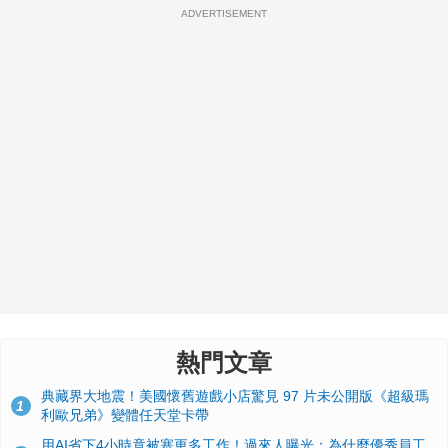
ADVERTISEMENT
熱門文章
典藏界大地震！美國懷舊遊戲小店驚見 97 片未公開版《超級瑪
1
利歐兄弟》變體任天堂卡帶
用AI省下4小時竟被塞更多工作！過來人曝光：為什麼優秀員工