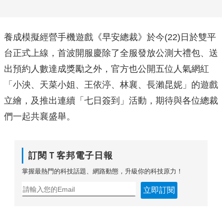
養成模擬經營手機遊戲《早安總裁》於今(22)
日於雙平
台正式上線，首波開服慶除了全服發放公測大禮包、
送
出預約人數達成獎勵之外，官方也公開五位人氣網紅
「小泱、
天菜小姐、王依渟、林襄、長瀨昆妮」的遊戲
立繪，及推出連續「
七日簽到」活動，期待與各位總裁
們一起共襄盛舉。
訂閱Ｔ客邦電子日報
掌握最熱門的科技話題、網路動態，升級你的科技原力！
立即訂閱