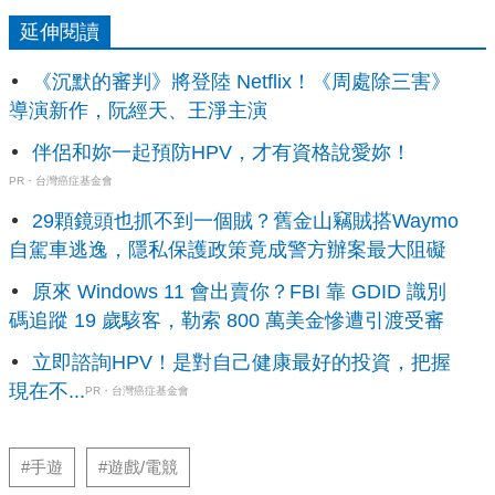
延伸閱讀
《沉默的審判》將登陸 Netflix！《周處除三害》
導演新作，阮經天、王淨主演
伴侶和妳一起預防HPV，才有資格說愛妳！
PR・台灣癌症基金會
29顆鏡頭也抓不到一個賊？舊金山竊賊搭Waymo
自駕車逃逸，隱私保護政策竟成警方辦案最大阻礙
原來 Windows 11 會出賣你？FBI 靠 GDID 識別
碼追蹤 19 歲駭客，勒索 800 萬美金慘遭引渡受審
立即諮詢HPV！是對自己健康最好的投資，把握
現在不...
PR・台灣癌症基金會
#手遊
#遊戲/電競