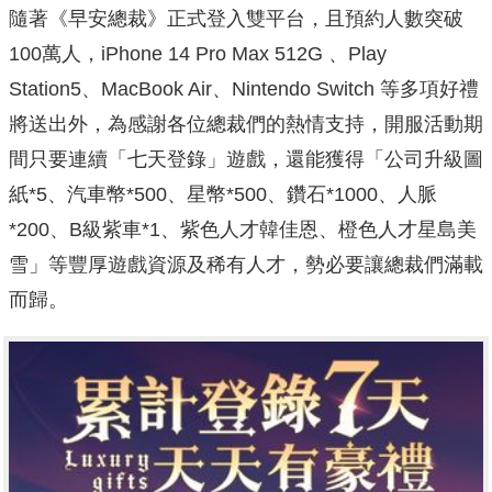
隨著《早安總裁》正式登入雙平台，且預約人數突破
100萬人，iPhone 14 Pro Max 512G 、Play
Station5、MacBook Air、Nintendo Switch 等多項好禮
將送出外，
為感謝各位總裁們的熱情支持，開服活動期
間只要連續「七天登錄」
遊戲，還能獲得「公司升級圖
紙*5、汽車幣*500、星幣*
500、鑽石*1000、人脈
*200、B級紫車*1、
紫色人才韓佳恩、橙色人才星島美
雪」等豐厚遊戲資源及稀有人才，
勢必要讓總裁們滿載
而歸。