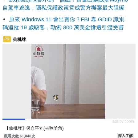
自駕車逃逸，隱私保護政策竟成警方辦案最大阻礙
原來 Windows 11 會出賣你？FBI 靠 GDID 識別
碼追蹤 19 歲駭客，勒索 800 萬美金慘遭引渡受審
仙桃牌
PR
ads by popIn
【仙桃牌】保血平丸(去羚羊角)
深入了解
觀看次數 61,848次