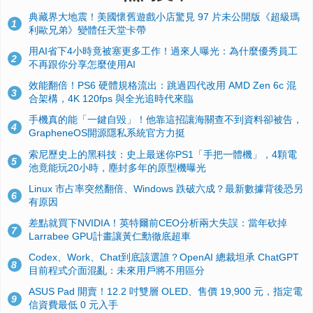
典藏界大地震！美國懷舊遊戲小店驚見 97 片未公開版《超級瑪
1
利歐兄弟》變體任天堂卡帶
用AI省下4小時竟被塞更多工作！過來人曝光：為什麼優秀員工
2
不再跟你分享怎麼使用AI
效能翻倍！PS6 硬體規格流出：跳過四代改用 AMD Zen 6c 混
3
合架構，4K 120fps 與全光追時代來臨
手機真的能「一鍵自毀」！他靠這招讓海關查不到資料卻被告，
4
GrapheneOS開源隱私系統官方力挺
索尼歷史上的黑科技：史上最迷你PS1「手把一體機」，4顆電
5
池竟能玩20小時，塵封多年的原型機曝光
Linux 市占率突然翻倍、Windows 跌破六成？最新數據背後恐另
6
有原因
差點就買下NVIDIA！英特爾前CEO分析兩大失誤：當年砍掉
7
Larrabee GPU計畫讓黃仁勳徹底超車
Codex、Work、Chat到底該選誰？OpenAI 總裁坦承 ChatGPT
8
目前程式介面混亂：未來用戶將不用區分
ASUS Pad 開賣！12.2 吋雙層 OLED、售價 19,900 元，指定電
9
信資費最低 0 元入手