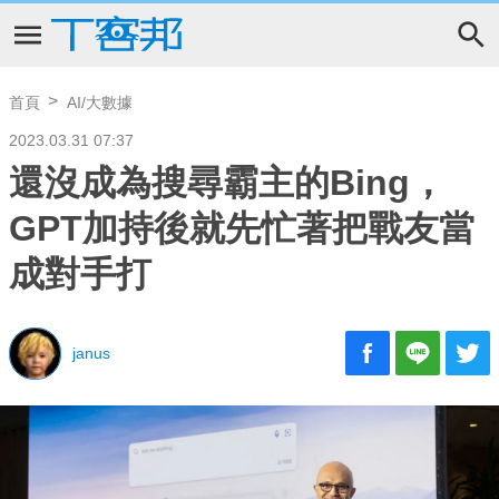
首頁
AI/大數據
2023.03.31 07:37
還沒成為搜尋霸主的Bing，
GPT加持後就先忙著把戰友當
成對手打
janus