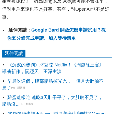
始就被扼殺了。雖然Bing以及Google可能不會在乎，
但對用戶來說也不是好事。甚至，對OpenAI也不是好
事。
延伸閱讀：
Google Bard 開放怎麼申請試用？教
你五分鐘完成申請、加入等待清單
延伸閱讀
《沉默的審判》將登陸 Netflix！《周處除三害》
導演新作，阮經天、王淨主演
早晨吃這個，腹部脂肪掉光光，一個月大肚腩不
見了
PR・新素簡
雞蛋這樣吃 連吃3天肚子平了，大肚腩不見了，
脂肪沒...
PR・新素簡
29顆鏡頭也抓不到一個賊？舊金山竊賊搭Waymo