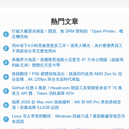
熱門文章
打破大廠墨水綁架！開源、無 DRM 限制的「Open Printer」概
1
念機亮相
用AI省下4小時竟被塞更多工作！過來人曝光：為什麼優秀員工
2
不再跟你分享怎麼使用AI
典藏界大地震！美國懷舊遊戲小店驚見 97 片未公開版《超級瑪
3
利歐兄弟》變體任天堂卡帶
效能翻倍！PS6 硬體規格流出：跳過四代改用 AMD Zen 6c 混
4
合架構，4K 120fps 與全光追時代來臨
GitHub 狂攬 4 萬星！Headroom 開源工具幫開發者省下 70 萬
5
美元 API 費，Token 消耗暴降 92%
蘋果 2026 款 Mac mini 規格爆料：M6 與 M5 Pro 異色搭檔登
6
場！容量或將 512GB 起跳
Linux 市占率突然翻倍、Windows 跌破六成？最新數據背後恐另
7
有原因