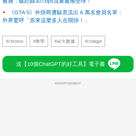
被捕，破紀錄30Tbps流量癱瘓全球！
《GTA 5》外掛商遭駭竟流出 6 萬名會員名單：
外界驚呼「原來這麼多人在開掛！」
#chrome
#教學
#ai/大數據
#chatgpt
送【10個ChatGPT的好工具】電子書
ADVERTISEMENT