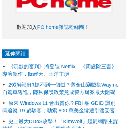
歡迎加入
PC home雜誌粉絲團
！
延伸閱讀
《沉默的審判》將登陸 Netflix！《周處除三害》
導演新作，阮經天、王淨主演
29顆鏡頭也抓不到一個賊？舊金山竊賊搭Waymo
自駕車逃逸，隱私保護政策竟成警方辦案最大阻礙
原來 Windows 11 會出賣你？FBI 靠 GDID 識別
碼追蹤 19 歲駭客，勒索 800 萬美金慘遭引渡受審
史上最大DDoS攻擊！「KimWolf」殭屍網路主謀