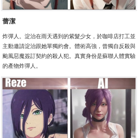
蕾潔
炸彈人。淀治在雨天遇到的紫髮少女，於咖啡店打工並
主動邀請淀治跟她單獨約會。體術高強，曾獨自反殺與
颱風惡魔簽訂契約的殺人犯。真實身份是蘇聯人體實驗
的產物炸彈人。