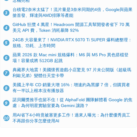
念機亮相
台積電2奈米太猛了！流片量是3奈米同期的4倍，Google與蘋果
3
搶首發、輝達與AMD排隊等產能
GitHub 狂攬 4 萬星！Headroom 開源工具幫開發者省下 70 萬
4
美元 API 費，Token 消耗暴降 92%
24GB 大容量來了！NVIDIA RTX 5070 Ti SUPER 爆料總整理：
5
規格、功耗、上市時間
蘋果 2026 款 Mac mini 規格爆料：M6 與 M5 Pro 異色搭檔登
6
場！容量或將 512GB 起跳
典藏界大地震！美國懷舊遊戲小店驚見 97 片未公開版《超級瑪
7
利歐兄弟》變體任天堂卡帶
美國上半年 CD 銷量大增 16%：增速約為黑膠 7 倍，但購買者
8
有一半以上根本沒有播放器
諾貝爾獎推手也留不住！從 AlphaFold 團隊解體看 Google 的焦
9
慮：為何明星實驗室要為 Gemini 讓路？
用AI省下4小時竟被塞更多工作！過來人曝光：為什麼優秀員工
10
不再跟你分享怎麼使用AI