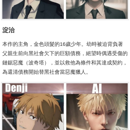
淀治
本作的主角，金色頭髮的16歲少年。幼時被迫背負著
父親生前向黑社會欠下的巨額債務，絕望時偶遇受傷的
鏈鋸惡魔（波奇塔），並以救他為條件和其達成契約，
為還清債務開始替黑社會當惡魔獵人。