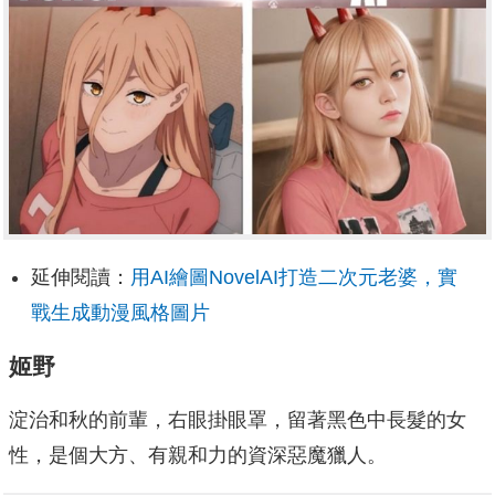
延伸閱讀：
用AI繪圖NovelAI打造二次元老婆，實
戰生成動漫風格圖片
姬野
淀治和秋的前輩，右眼掛眼罩，留著黑色中長髮的女
性，是個大方、有親和力的資深惡魔獵人。