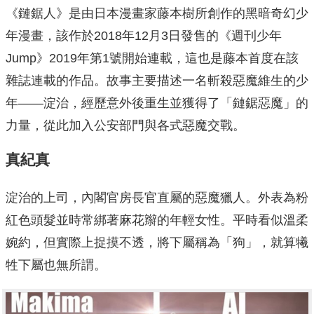
《鏈鋸人》是由日本漫畫家藤本樹所創作的黑暗奇幻少
年漫畫，該作於2018年12月3日發售的《週刊少年
Jump》2019年第1號開始連載，這也是藤本首度在該
雜誌連載的作品。故事主要描述一名斬殺惡魔維生的少
年——淀治，經歷意外後重生並獲得了「鏈鋸惡魔」的
力量，從此加入公安部門與各式惡魔交戰。
真紀真
淀治的上司，內閣官房長官直屬的惡魔獵人。外表為粉
紅色頭髮並時常綁著麻花辮的年輕女性。平時看似溫柔
婉約，但實際上捉摸不透，將下屬稱為「狗」，就算犧
牲下屬也無所謂。