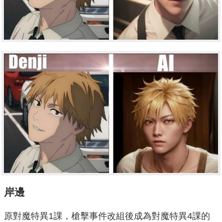
岸邊
原對魔特異1課，槍擊事件改組後成為對魔特異4課的