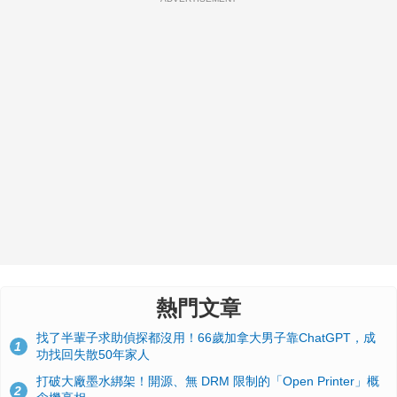
熱門文章
找了半輩子求助偵探都沒用！66歲加拿大男子靠ChatGPT，成
1
功找回失散50年家人
打破大廠墨水綁架！開源、無 DRM 限制的「Open Printer」概
2