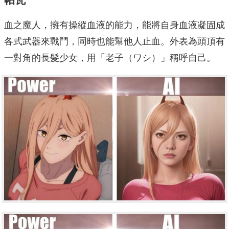
血之魔人，擁有操縱血液的能力，能將自身血液凝固成
各式武器來戰鬥，同時也能幫他人止血。外表為頭頂有
一對角的長髮少女，用「老子（ワシ）」稱呼自己。