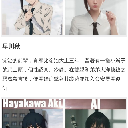
早川秋
淀治的前輩，資歷比淀治大上三年。留著有一搓小辮子
的武士頭，個性認真、冷靜。在雙親和弟弟大洋被鎗之
惡魔殺害後，便開始追擊著其蹤跡並加入公安展開復
仇。