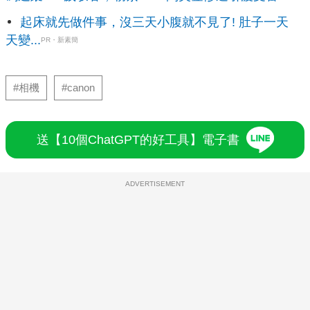
起床就先做件事，沒三天小腹就不見了! 肚子一天
天變...
PR・新素簡
#相機
#canon
送【10個ChatGPT的好工具】電子書
ADVERTISEMENT