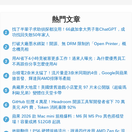
熱門文章
找了半輩子求助偵探都沒用！66歲加拿大男子靠ChatGPT，成
1
功找回失散50年家人
打破大廠墨水綁架！開源、無 DRM 限制的「Open Printer」概
2
念機亮相
用AI省下4小時竟被塞更多工作！過來人曝光：為什麼優秀員工
3
不再跟你分享怎麼使用AI
台積電2奈米太猛了！流片量是3奈米同期的4倍，Google與蘋果
4
搶首發、輝達與AMD排隊等產能
典藏界大地震！美國懷舊遊戲小店驚見 97 片未公開版《超級瑪
5
利歐兄弟》變體任天堂卡帶
GitHub 狂攬 4 萬星！Headroom 開源工具幫開發者省下 70 萬
6
美元 API 費，Token 消耗暴降 92%
蘋果 2026 款 Mac mini 規格爆料：M6 與 M5 Pro 異色搭檔登
7
場！容量或將 512GB 起跳
效能翻倍！PS6 硬體規格流出：跳過四代改用 AMD Zen 6c 混