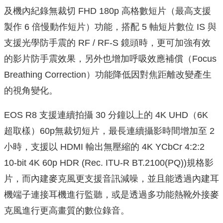
及機內紀錄無裁切 FHD 180p 高格數短片（最高支援
製作 6 倍慢動作短片）功能，搭配 5 軸短片數位 IS 與
支援光學防手震的 RF / RF-S 鏡頭時，更可加強有效
的影片防手震效果，另外也增加呼吸效應補償（Focus
Breathing Correction）功能降低因對焦距離改變產生
的視角變化。
EOS R8 支援連續拍攝 30 分鐘以上的 4K UHD（6K
超取樣）60p無裁切短片，最長連續攝影時間增加至 2
小時，支援以 HDMI 輸出無壓縮的 4K YCbCr 4:2:2
10-bit 4K 60p HDR (Rec. ITU-R BT.2100(PQ))規格影
片，而內建麥克風更支援音訊減噪，並且能透過內建耳
機端子連接耳機進行監聽，或是透過多功能熱靴外接麥
克風進行更高畫質的數位錄音。