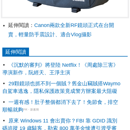
延伸閱讀：
Canon兩款全新RF鏡頭正式在台開
賣，輕量防手震設計、適合Vlog攝影
延伸閱讀
《沉默的審判》將登陸 Netflix！《周處除三害》
導演新作，阮經天、王淨主演
29顆鏡頭也抓不到一個賊？舊金山竊賊搭Waymo
自駕車逃逸，隱私保護政策竟成警方辦案最大阻礙
一週有感！肚子整個都消下去了！免節食，排空
順暢就夠
PR・新素簡
原來 Windows 11 會出賣你？FBI 靠 GDID 識別
碼追蹤 19 歲駭客，勒索 800 萬美金慘遭引渡受審