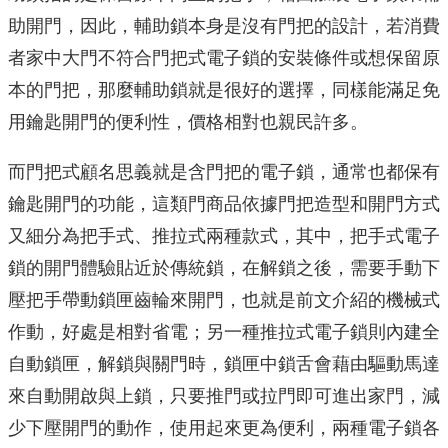
助開門，因此，輔助鎖本身是沒有門把的設計，若消費
者家中大門不符合門把式電子鎖的安裝條件或想保留原
本的門把，那麼輔助鎖就是很好的選擇，同樣能滿足免
用鑰匙開門的便利性，價格相對也親民許多。
而門把式顧名思義就是含門把的電子鎖，通常也都保有
鑰匙開門的功能，這類門商品依據門把造型和開門方式
又細分為把手式、推拉式兩種款式，其中，把手式電子
鎖的開門體驗貼近於傳統鎖，在解鎖之後，需要手動下
壓把手帶動鎖匣齒輪來開門，也就是前文介紹的機械式
作動，好處是相對省電；另一種推拉式電子鎖則內建全
自動鎖匣，解鎖與關門時，鎖匣中鎖舌會藉由驅動馬達
來自動開啟與上鎖，只要推門或拉門即可進出家門，減
少下壓開門的動作，使用起來更為便利，兩種電子鎖各