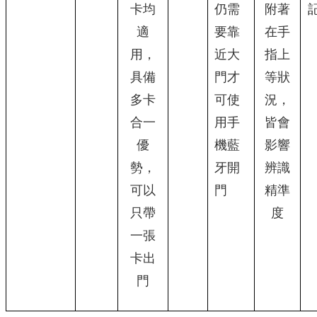
卡均
仍需
附著
適
要靠
在手
用，
近大
指上
具備
門才
等狀
多卡
可使
況，
合一
用手
皆會
優
機藍
影響
勢，
牙開
辨識
可以
門
精準
只帶
度
一張
卡出
門