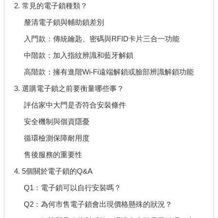
2. 常見的電子鎖種類？
釐清電子鎖與輔助鎖差別
入門款：傳統鑰匙、密碼與RFID卡片三合一功能
中階款：加入指紋辨識和藍牙解鎖
高階款：擁有進階Wi-Fi遠端解鎖或臉部辨識解鎖功能
3. 選購電子鎖之前要衡量哪些事？
評估家中大門是否符合安裝條件
安全機制與個資隱憂
循環檢測保障耐用度
售後服務的重要性
4. 5個關於電子鎖的Q&A
Q1：電子鎖可以自行安裝嗎？
Q2：為何市售電子鎖會出現價格懸殊的狀況？