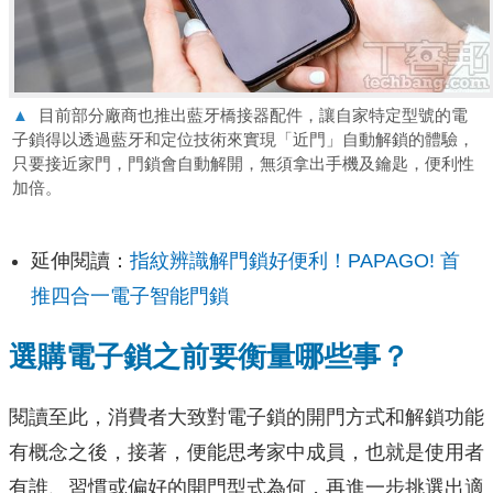
▲
目前部分廠商也推出藍牙橋接器配件，讓自家特定型號的電
子鎖得以透過藍牙和定位技術來實現「近門」自動解鎖的體驗，
只要接近家門，門鎖會自動解開，無須拿出手機及鑰匙，便利性
加倍。
延伸閱讀：
指紋辨識解門鎖好便利！PAPAGO! 首
推四合一電子智能門鎖
選購電子鎖之前要衡量哪些事？
閱讀至此，消費者大致對電子鎖的開門方式和解鎖功能
有概念之後，接著，便能思考家中成員，也就是使用者
有誰、習慣或偏好的開門型式為何，再進一步挑選出適