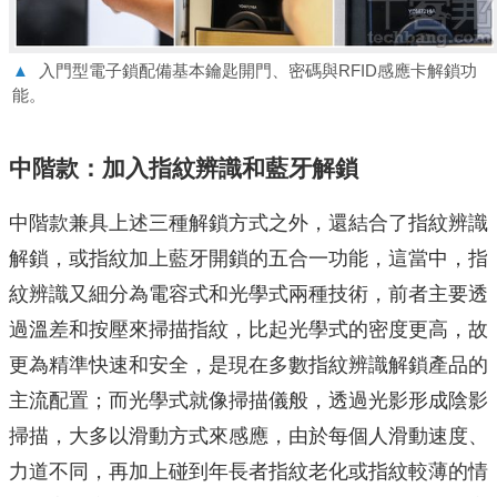
▲
入門型電子鎖配備基本鑰匙開門、密碼與RFID感應卡解鎖功
能。
中階款：加入指紋辨識和藍牙解鎖
中階款兼具上述三種解鎖方式之外，還結合了指紋辨識
解鎖，或指紋加上藍牙開鎖的五合一功能，這當中，指
紋辨識又細分為電容式和光學式兩種技術，前者主要透
過溫差和按壓來掃描指紋，比起光學式的密度更高，故
更為精準快速和安全，是現在多數指紋辨識解鎖產品的
主流配置；而光學式就像掃描儀般，透過光影形成陰影
掃描，大多以滑動方式來感應，由於每個人滑動速度、
力道不同，再加上碰到年長者指紋老化或指紋較薄的情