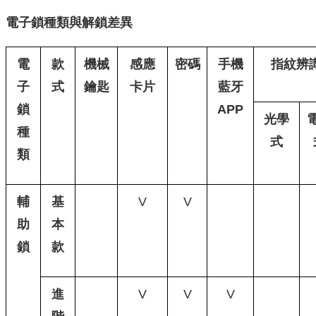
電子鎖種類與解鎖差異
電
款
機械
感應
密碼
手機
指紋辨
子
式
鑰匙
卡片
藍牙
鎖
APP
光學
種
式
類
輔
基
V
V
助
本
鎖
款
進
V
V
V