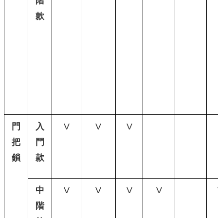
階
款
門
入
V
V
V
把
門
鎖
款
中
V
V
V
V
階