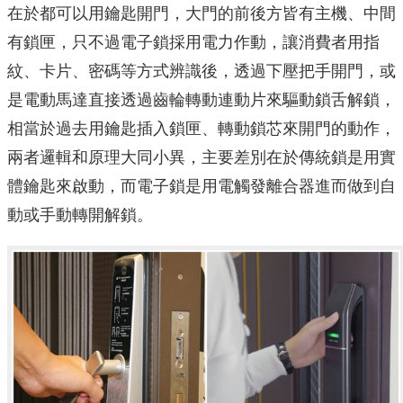
在於都可以用鑰匙開門，大門的前後方皆有主機、中間
有鎖匣，只不過電子鎖採用電力作動，讓消費者用指
紋、卡片、密碼等方式辨識後，透過下壓把手開門，或
是電動馬達直接透過齒輪轉動連動片來驅動鎖舌解鎖，
相當於過去用鑰匙插入鎖匣、轉動鎖芯來開門的動作，
兩者邏輯和原理大同小異，主要差別在於傳統鎖是用實
體鑰匙來啟動，而電子鎖是用電觸發離合器進而做到自
動或手動轉開解鎖。