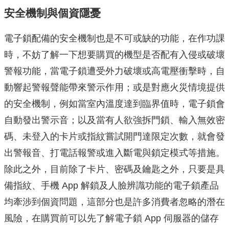
安全機制與個資隱憂
電子鎖配備的安全機制也是不可或缺的功能，在作功課
時，不妨了解一下想要購買的機型是否配有入侵或破壞
警報功能，當電子鎖遭受外力破壞或高電壓衝擊時，自
動響起警報聲能帶來警示作用；或是對應火災情境提供
的安全機制，例如當室內溫度達到臨界值時，電子鎖會
自動發出警示音；以及當有人欲強拆門鎖、輸入無效密
碼、未登入的卡片或指紋嘗試開門達限定次數，就會發
出警報音、打電話報警或進入斷電與鎖定模式等措施。
除此之外，目前除了卡片、密碼及鑰匙之外，只要是具
備指紋、手機 App 解鎖及人臉辨識功能的電子鎖產品
均牽涉到個資問題，這部分也是許多消費者忽略的潛在
風險，在購買前可以先了解電子鎖 App 伺服器的儲存