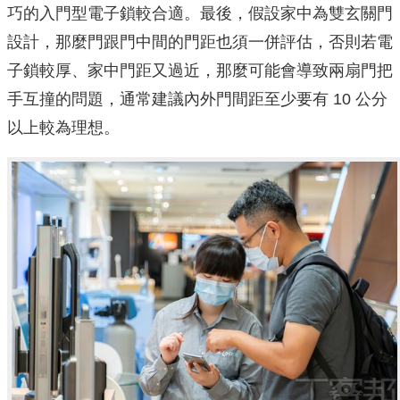
巧的入門型電子鎖較合適。最後，假設家中為雙玄關門
設計，那麼門跟門中間的門距也須一併評估，否則若電
子鎖較厚、家中門距又過近，那麼可能會導致兩扇門把
手互撞的問題，通常建議內外門間距至少要有 10 公分
以上較為理想。