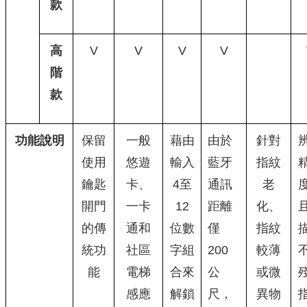
款
高
V
V
V
V
階
款
功能說明
保留
一般
藉由
由於
針對
使用
悠遊
輸入
藍牙
指紋
鑰匙
卡、
4至
通訊
老
開門
一卡
12
距離
化、
的傳
通和
位數
僅
指紋
統功
社區
字組
200
較薄
能
電梯
合來
公
或微
感應
解鎖
尺，
異物