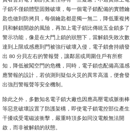
子鎖不僅鎖體堅固難破壞，每一個電子鎖配備的實體鑰
匙也做到防拷貝，每個鑰匙都是獨一無二，降低重複拷
貝和解鎖開啟的風險，再加上電子鎖比傳統五金鎖多了
警示功能，像是在大門上鎖的狀態下，當解鎖失敗次數
達到上限或感應到門被強行破壞入侵，電子鎖會持續發
出 80 分貝左右的警報聲，讓鄰居或周圍住戶有所察
知，降低被闖空門的危機，同時，電子鎖也配備高溫感
應警報的設計，若偵測到疑似火災的異常高溫，便會發
出強烈警報聲等安全機制。
除此之外，多數知名電子鎖大廠也因應高壓電或脈衝棒
等惡意破壞設置了防護架構，即使電子鎖電控部位產生
干擾或受電磁波衝擊，嚴重時頂多如同沒電般無法開
啟，而非被解鎖的狀態。