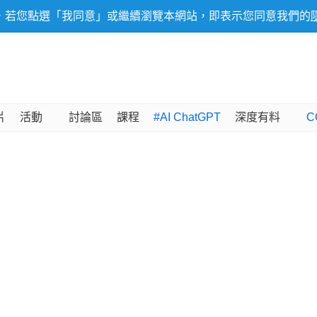
，若您點選「我同意」或繼續瀏覽本網站，即表示您同意我們的
片
活動
討論區
課程
#AI ChatGPT
深度有料
C