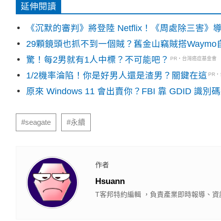
延伸閱讀
《沉默的審判》將登陸 Netflix！《周處除三害
29顆鏡頭也抓不到一個賊？舊金山竊賊搭Waym
驚！每2男就有1人中標？不可能吧？
PR・台灣癌症基金會
1/2機率淪陷！你是好男人還是渣男？關鍵在這
PR
原來 Windows 11 會出賣你？FBI 靠 GDID 
#seagate
#永續
作者
Hsuann
T客邦特約編輯 ，負責產業即時報導、資