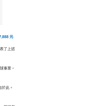
,888 元
 發表了上述
全球事業，
自於此。
」