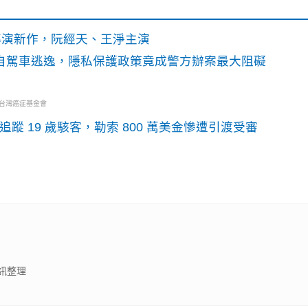
》導演新作，阮經天、王淨主演
o自駕車逃逸，隱私保護政策竟成警方辦案最大阻礙
・台灣癌症基金會
識別碼追蹤 19 歲駭客，勒索 800 萬美金慘遭引渡受審
訊整理