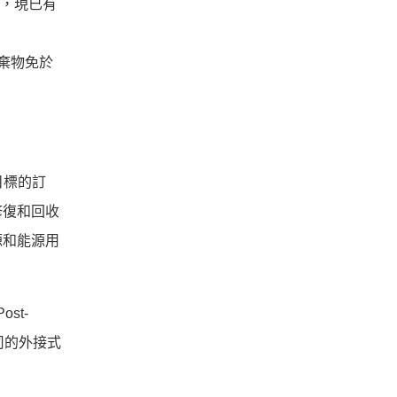
中，
現已有
，
廢棄物免於
目標的訂
修復和回收
源和能源用
st-
公司的外接式
。