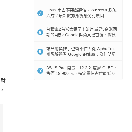
512GB 起跳
Linux 市占率突然翻倍、Windows 跌破
7
六成？最新數據背後恐另有原因
台積電2奈米太猛了！流片量是3奈米同
8
期的4倍，Google與蘋果搶首發、輝達
與AMD排隊等產能
諾貝爾獎推手也留不住！從 AlphaFold
9
團隊解體看 Google 的焦慮：為何明星
實驗室要為 Gemini 讓路？
ASUS Pad 開賣！12.2 吋雙層 OLED、
10
售價 19,900 元，指定電信資費最低 0
元入手
 財
命。