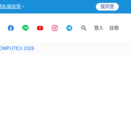
隱私權政策
。
我同意
登入
註冊
OMPUTEX 2026