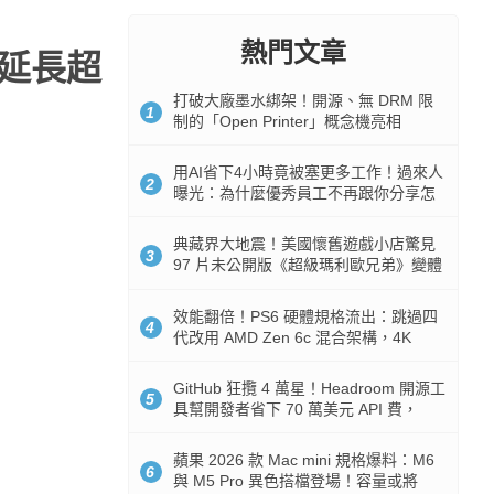
熱門文章
已延長超
打破大廠墨水綁架！開源、無 DRM 限
1
制的「Open Printer」概念機亮相
用AI省下4小時竟被塞更多工作！過來人
2
曝光：為什麼優秀員工不再跟你分享怎
麼使用AI
典藏界大地震！美國懷舊遊戲小店驚見
3
97 片未公開版《超級瑪利歐兄弟》變體
任天堂卡帶
效能翻倍！PS6 硬體規格流出：跳過四
4
代改用 AMD Zen 6c 混合架構，4K
120fps 與全光追時代來臨
GitHub 狂攬 4 萬星！Headroom 開源工
5
具幫開發者省下 70 萬美元 API 費，
Token 消耗暴降 92%
蘋果 2026 款 Mac mini 規格爆料：M6
6
與 M5 Pro 異色搭檔登場！容量或將