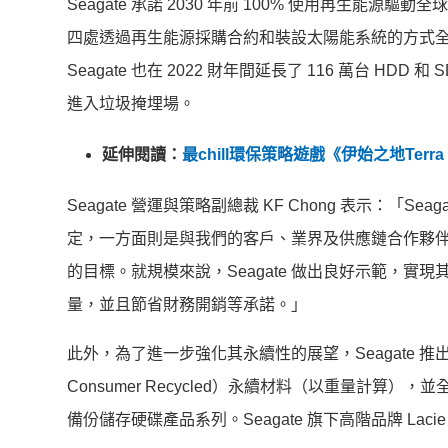
Seagate 承諾 2030 年前 100% 使用再生能源
四處透過再生能源採購合約和裝設太陽能系統的方式
Seagate 也在 2022 財年間延長了 116 萬台 H
進入垃圾掩埋場。
延伸閱讀：
最chill環保策略遊戲《伊始之地Terra
Seagate 營運與策略副總裁 KF Chong 表示：「S
定，一方面則是與我們的客戶、
業界及供應鏈合作夥
的目標。就規模來說，Sea
gate 做出良好示範，實
量，並且節省財務開銷等承諾。
」
此外，為了進一步強化其永續性的展望，Seagate 推
Consumer Recycled）永續材料（以重量計算），
並全
備份儲存硬碟產品系列。Seagate 旗下高階品牌 Lacie 早先推