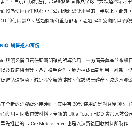
驅動全球事業，目前正順利進行；Seagate 宣佈其全球七大製造地點之
全面轉為
使用再生能源，佔公司能源總使用量的一半以上。此外
DD 和 SDD 的使用壽命。透過翻新和重新部署，超過 540 公噸的電子
 Nil》銷售逾30萬份
eagate 透明公開且責任歸屬明確的領導作風，
一方面是奠基於永續
伴以及政府機關等，各方攜手合作，
致力達成重新利用、翻新、
現其促進循環經濟、減少溫室氣體排放、
保護稀土礦產、減少水資
出了全新的消費級外接硬碟，其中有 30% 使用的是消費後回收（Po
面使用可回收包裝材料。全新的 Ultra Touch HDD 會加入該
出的 LaCie Mobile Drive
也是以消費後回收材料所製作