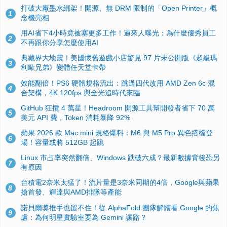
打破大廠墨水綁架！開源、無 DRM 限制的「Open Printer」概
1
念機亮相
用AI省下4小時竟被塞更多工作！過來人曝光：為什麼優秀員工
2
不再跟你分享怎麼使用AI
典藏界大地震！美國懷舊遊戲小店驚見 97 片未公開版《超級瑪
3
利歐兄弟》變體任天堂卡帶
效能翻倍！PS6 硬體規格流出：跳過四代改用 AMD Zen 6c 混
4
合架構，4K 120fps 與全光追時代來臨
GitHub 狂攬 4 萬星！Headroom 開源工具幫開發者省下 70 萬
5
美元 API 費，Token 消耗暴降 92%
蘋果 2026 款 Mac mini 規格爆料：M6 與 M5 Pro 異色搭檔登
6
場！容量或將 512GB 起跳
Linux 市占率突然翻倍、Windows 跌破六成？最新數據背後恐另
7
有原因
台積電2奈米太猛了！流片量是3奈米同期的4倍，Google與蘋果
8
搶首發、輝達與AMD排隊等產能
諾貝爾獎推手也留不住！從 AlphaFold 團隊解體看 Google 的焦
9
慮：為何明星實驗室要為 Gemini 讓路？