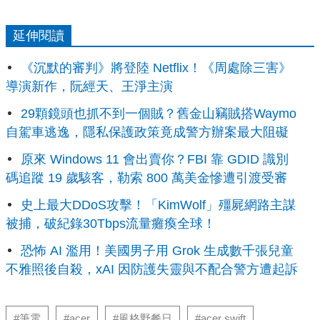
延伸閱讀
《沉默的審判》將登陸 Netflix！《周處除三害》
導演新作，阮經天、王淨主演
29顆鏡頭也抓不到一個賊？舊金山竊賊搭Waymo
自駕車逃逸，隱私保護政策竟成警方辦案最大阻礙
原來 Windows 11 會出賣你？FBI 靠 GDID 識別
碼追蹤 19 歲駭客，勒索 800 萬美金慘遭引渡受審
史上最大DDoS攻擊！「KimWolf」殭屍網路主謀
被捕，破紀錄30Tbps流量癱瘓全球！
恐怖 AI 濫用！美國男子用 Grok 生成數千張兒童
不雅照後自殺，xAI 因防護失靈與不配合警方遭起訴
#筆電
#acer
#風格野餐日
#acer swift