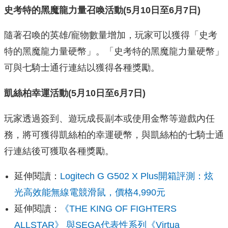
史考特的黑魔龍力量召喚活動
(5
月
10
日至
6
月
7
日
)
隨著召喚的英雄/寵物數量增加，玩家可以獲得「
史考
特的黑魔龍力量硬幣」。「史考特的黑魔龍力量硬幣」
可與七騎士通行連結以獲得各種獎勵。
凱絲柏幸運活動
(5
月
10
日至
6
月
7
日
)
玩家透過簽到、遊玩成長副本或使用金幣等遊戲內任
務，
將可獲得凱絲柏的幸運硬幣，
與凱絲柏的七騎士通
行連結後可獲取各種獎勵。
延伸閱讀：
Logitech G G502 X Plus開箱評測：炫
光高效能無線電競滑鼠，價格4,990元
延伸閱讀：
《THE KING OF FIGHTERS
ALLSTAR》 與SEGA代表性系列《Virtua