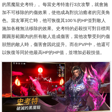
的黑魔龍史考特」。每當史考特進行3次攻擊，
就會施
加不可移除的灼傷效果，使他成為對抗治癒者的完美角
色。
當友軍死亡時，他可恢復其100％的HP並對敵人
施加各種無法移
除的效果。
史考特的必殺技可對目標周
圍圓形範圍內的所有敵人造成傷害，
當他攻擊受到灼傷
狀態的敵人時，傷害會因此提升。而在PVP中，
他還可
以恢復等同於他最高HP的HP值，並增加必殺技值。