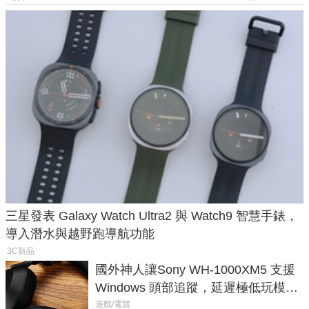
三星發表 Galaxy Watch Ultra2 與 Watch9 智慧手錶，
導入潛水與越野跑導航功能
3C新品
國外神人讓Sony WH-1000XM5 支援
Windows 頭部追蹤，延遲極低玩模擬
飛行超有感
遊戲/電競