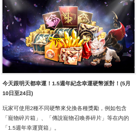
今天跟明天都幸運！
1.5
週年紀念幸運硬幣派對！
(5
月
10
日至
24
日
)
玩家可使用2種不同硬幣來兌換各種獎勵，例如包含
「寵物碎片箱」
、「傳說寵物召喚券碎片」等在內的
「1.5週年幸運寶箱」。