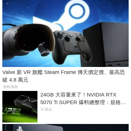
Valve 新 VR 旗艦 Steam Frame 傳天價定價、最高恐
破 4.8 萬元
遊戲/電競
24GB 大容量來了！NVIDIA RTX
5070 Ti SUPER 爆料總整理：規格、
功耗、上市時間
3C新品