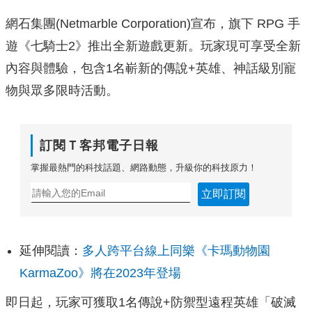
網石集團(
Netmarble Corporation)宣布，旗下 RPG 手
遊《
七騎士2》推出全新遊戲更新。玩家現可享受全新
內容與體驗，包含
1名嶄新的傳說+英雄、神話級別寵
物與眾多限時活動。
訂閱Ｔ客邦電子日報
掌握最熱門的科技話題、網路動態，升級你的科技原力！
立即訂閱
延伸閱讀：
多人跨平台線上同樂《卡瑪動物園
KarmaZoo》將在2023年登場
即日起，玩家可獲取1名傳說+防禦型遠程英雄「
破滅