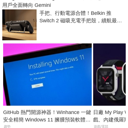
用戶全面轉向 Gemini
手把、行動電源合體！Belkin 推
Switch 2 磁吸充電手把殼，續航最高
延長 1.5 倍
GitHub 熱門開源神器！Winhance 一鍵
日廠 My Play
安全精簡 Windows 11 臃腫預裝軟體與
戲、內建俄羅
後台追蹤
過竟然不能連
趨勢
遊戲/電競