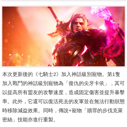
本次更新後的《七騎士2》加入神話級別寵物。第1隻
加入戰鬥的神
話級別寵物為「復仇的尖牙卡依」，
其可
以提高所有盟友的攻擊速度，造成固定傷害並提升暴擊
率。
此外，它還可以復活死去的友軍並在無法行動狀態
時移除減益效果。
同時，傳說+寵物「贖罪的步伐克萊
密絲」技能亦進行重製。