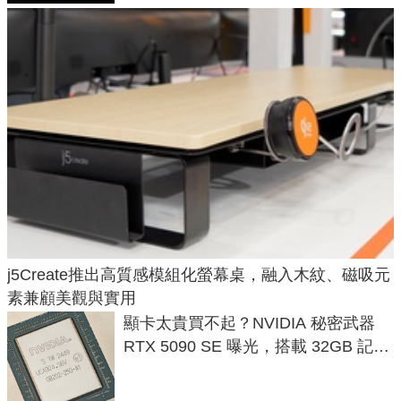
j5Create推出高質感模組化螢幕桌，融入木紋、磁吸元
素兼顧美觀與實用
顯卡太貴買不起？NVIDIA 秘密武器
RTX 5090 SE 曝光，搭載 32GB 記憶
體