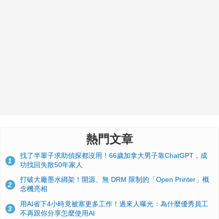
熱門文章
找了半輩子求助偵探都沒用！66歲加拿大男子靠ChatGPT，成
1
功找回失散50年家人
打破大廠墨水綁架！開源、無 DRM 限制的「Open Printer」概
2
念機亮相
用AI省下4小時竟被塞更多工作！過來人曝光：為什麼優秀員工
3
不再跟你分享怎麼使用AI