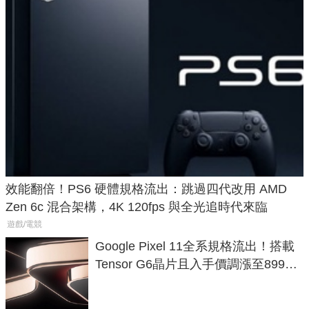
效能翻倍！PS6 硬體規格流出：跳過四代改用 AMD
Zen 6c 混合架構，4K 120fps 與全光追時代來臨
遊戲/電競
Google Pixel 11全系規格流出！搭載
Tensor G6晶片且入手價調漲至899美
元