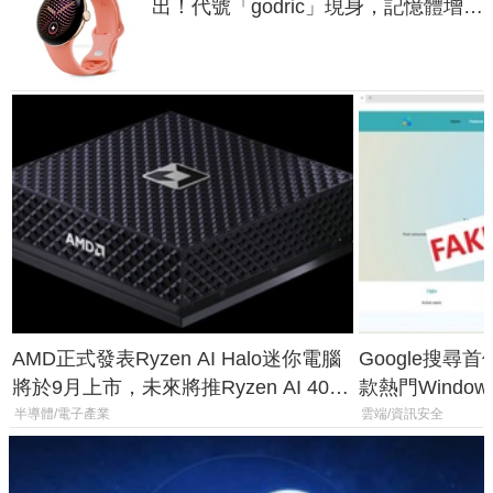
出！代號「godric」現身，記憶體增強
鎖定 AI 應用
AMD正式發表Ryzen AI Halo迷你電腦
Google搜尋
將於9月上市，未來將推Ryzen AI 400
款熱門Wind
Max系列處理器與對應升級版
機
半導體/電子產業
雲端/資訊安全