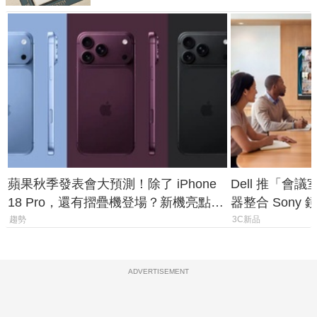
蘋果秋季發表會大預測！除了 iPhone
Dell 推「會
18 Pro，還有摺疊機登場？新機亮點預
器整合 Sony
測一次看
條 USB-C 就
趨勢
3C新品
ADVERTISEMENT