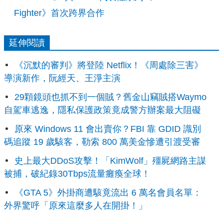
Fighter》首次跨界合作
延伸閱讀
《沉默的審判》將登陸 Netflix！《周處除三害》
導演新作，阮經天、王淨主演
29顆鏡頭也抓不到一個賊？舊金山竊賊搭Waymo
自駕車逃逸，隱私保護政策竟成警方辦案最大阻礙
原來 Windows 11 會出賣你？FBI 靠 GDID 識別
碼追蹤 19 歲駭客，勒索 800 萬美金慘遭引渡受審
史上最大DDoS攻擊！「KimWolf」殭屍網路主謀
被捕，破紀錄30Tbps流量癱瘓全球！
《GTA 5》外掛商遭駭竟流出 6 萬名會員名單：
外界驚呼「原來這麼多人在開掛！」