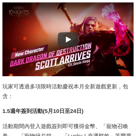
Play
玩家可透過多項限時活動慶祝本月全新遊戲更新，包
含：
1.5
週年簽到活動
(5
月
10
日至
24
日
)
活動期間內登入遊戲簽到即可獲得金幣、「寵物召喚
券」、「
寵物碎片箱」、「Lucky！幸運餅乾」等豐厚