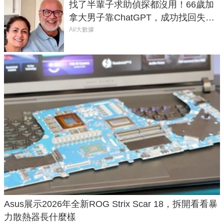
找了半輩子求助偵探都沒用！66歲加
拿大男子靠ChatGPT，成功找回失散
50年家人
AI/大數據
Asus展示2026年全新ROG Strix Scar 18，拆開看看暴
力散熱器長什麼樣