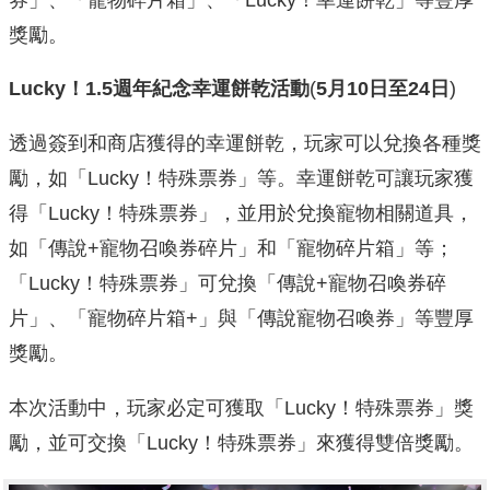
獎勵。
Lucky
！
1.5
週年紀念幸運餅乾活動
(
5
月
10
日至
24
日
)
透過簽到和商店獲得的幸運餅乾，玩家可以兌換各種獎
勵，如「Lu
cky！特殊票券」等。幸運餅乾可讓玩家獲
得「Lucky！特殊票券」，
並用於兌換寵物相關道具，
如「傳說+寵物召喚券碎片」和「
寵物碎片箱」等；
「Lucky！特殊票券」可兌換「傳說+寵物召喚券碎
片」、「
寵物碎片箱+」與「傳說寵物召喚券」等豐厚
獎勵。
本次活動中，玩家必定可獲取「Lucky！特殊票券」獎
勵，
並可交換「Lucky！特殊票券」來獲得雙倍獎勵。