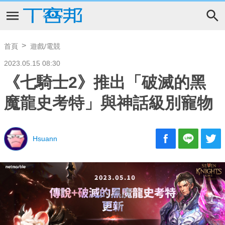
首頁
遊戲/電競
2023.05.15 08:30
《七騎士2》推出「破滅的黑
魔龍史考特」與神話級別寵物
Hsuann