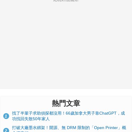
ADVERTISEMENT
熱門文章
找了半輩子求助偵探都沒用！66歲加拿大男子靠ChatGPT，成
1
功找回失散50年家人
打破大廠墨水綁架！開源、無 DRM 限制的「Open Printer」概
2