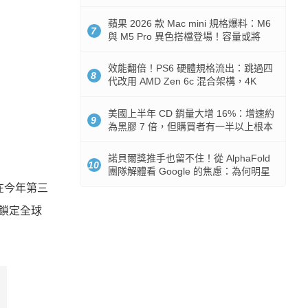
Token 消耗暴降 92%
蘋果 2026 款 Mac mini 規格爆料：M6
7
與 M5 Pro 異色搭檔登場！容量或將
512GB 起跳
效能翻倍！PS6 硬體規格流出：跳過四
8
代改用 AMD Zen 6c 混合架構，4K
120fps 與全光追時代來臨
美國上半年 CD 銷量大增 16%：增速約
9
為黑膠 7 倍，但購買者有一半以上根本
沒有播放器
諾貝爾獎推手也留不住！從 AlphaFold
10
團隊解體看 Google 的焦慮：為何明星
實驗室要為 Gemini 讓路？
將在今年第三
，鎖定全球