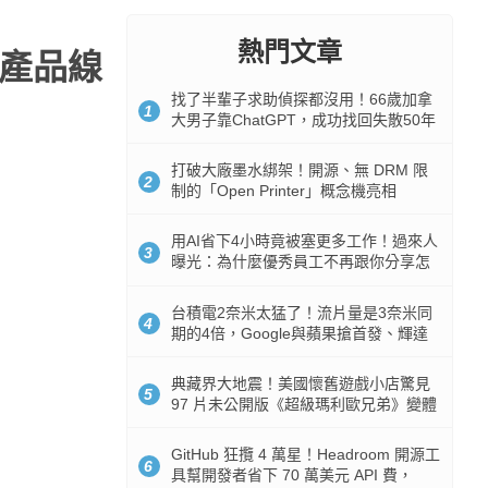
熱門文章
三大產品線
找了半輩子求助偵探都沒用！66歲加拿
1
大男子靠ChatGPT，成功找回失散50年
家人
打破大廠墨水綁架！開源、無 DRM 限
2
制的「Open Printer」概念機亮相
用AI省下4小時竟被塞更多工作！過來人
3
曝光：為什麼優秀員工不再跟你分享怎
麼使用AI
台積電2奈米太猛了！流片量是3奈米同
4
期的4倍，Google與蘋果搶首發、輝達
與AMD排隊等產能
典藏界大地震！美國懷舊遊戲小店驚見
5
97 片未公開版《超級瑪利歐兄弟》變體
任天堂卡帶
GitHub 狂攬 4 萬星！Headroom 開源工
6
具幫開發者省下 70 萬美元 API 費，