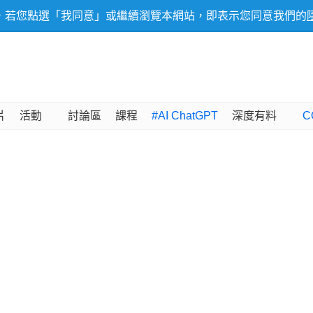
，若您點選「我同意」或繼續瀏覽本網站，即表示您同意我們的
片
活動
討論區
課程
#AI ChatGPT
深度有料
C