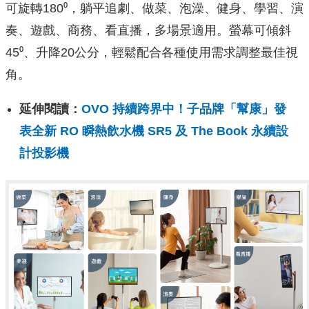
可旋轉180⁰，躺平追劇、做菜、泡澡、健身、學習、演
奏、遊戲、商務、看直播，多場景適用。螢幕可傾斜
45⁰、升降20公分，輕鬆配合各種使用需求調整最佳視
角。
延伸閱讀：
OVO 持續跨界中！子品牌「幫康」發
表全新 RO 瞬熱飲水機 SR5 及 The Book 永續設
計投影機