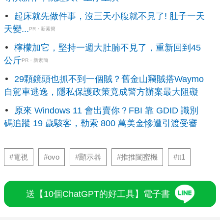
起床就先做件事，沒三天小腹就不見了! 肚子一天
天變...
PR・新素簡
檸檬加它，堅持一週大肚腩不見了，重新回到45
公斤
PR・新素簡
29顆鏡頭也抓不到一個賊？舊金山竊賊搭Waymo
自駕車逃逸，隱私保護政策竟成警方辦案最大阻礙
原來 Windows 11 會出賣你？FBI 靠 GDID 識別
碼追蹤 19 歲駭客，勒索 800 萬美金慘遭引渡受審
#電視
#ovo
#顯示器
#推推閨蜜機
#tt1
送【10個ChatGPT的好工具】電子書