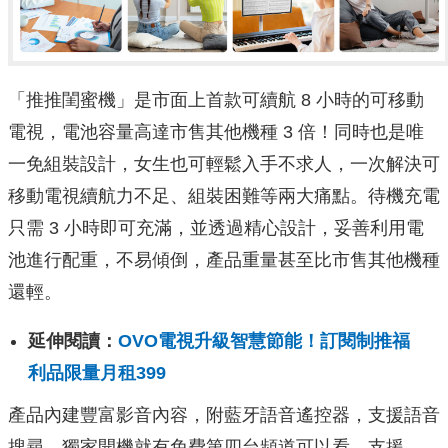
「推推閨蜜機」是市面上首款可續航 8 小時的可移動
電視，電池容量高達市售其他機種 3 倍！同時也是唯
一免組裝設計，女生也可輕鬆入手不求人，一次解決可
移動電視續航力不足、組裝困難等兩大痛點。待機充電
只需 3 小時即可充滿，並透過精心設計，妥善利用電
池進行配重，不易傾倒，產品重量甚至比市售其他機種
還輕。
延伸閱讀：
OVO電視升級智慧節能！訂閱制推福
利品限量月租399
產品內建豐富影音內容，附藍牙語音遙控器，支援語音
搜尋。獨家開機就有免費第四台頻道可以看，支援