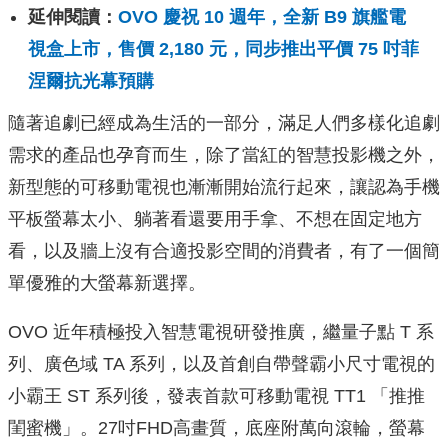
延伸閱讀：
OVO 慶祝 10 週年，全新 B9 旗艦電
視盒上市，售價 2,180 元，同步推出平價 75 吋菲
涅爾抗光幕預購
隨著追劇已經成為生活的一部分，滿足人們多樣化追劇
需求的產品也孕育而生，除了當紅的智慧投影機之外，
新型態的可移動電視也漸漸開始流行起來，讓認為手機
平板螢幕太小、躺著看還要用手拿、不想在固定地方
看，以及牆上沒有合適投影空間的消費者，有了一個簡
單優雅的大螢幕新選擇。
OVO 近年積極投入智慧電視研發推廣，繼量子點 T 系
列、廣色域 TA 系列，以及首創自帶聲霸小尺寸電視的
小霸王 ST 系列後，發表首款可移動電視 TT1 「推推
閨蜜機」。27吋FHD高畫質，底座附萬向滾輪，螢幕