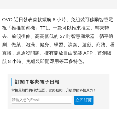
OVO 近日發表首款續航 8 小時、免組裝可移動智慧電
視「推推閨蜜機」TT1。一款可以推來推去、轉來轉
去、前傾後仰、高高低低的 27 吋智慧顯示器，躺平追
劇、做菜、泡澡、健身、學習、演奏、遊戲、商務、看
直播，通通沒問題。擁有開放自由安裝 APP，首創續
航 8 小時、免組裝即開即用等眾多特色。
訂閱Ｔ客邦電子日報
掌握最熱門的科技話題、網路動態，升級你的科技原力！
立即訂閱