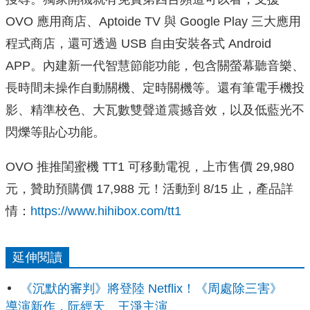
OVO 應用商店、Aptoide TV 與 Google Play 三大應用
程式商店，還可透過 USB 自由安裝各式 Android
APP。內建新一代智慧節能功能，包含關螢幕聽音樂、
長時間未操作自動關機、定時關機等。還有筆電手機投
影、精準校色、大瓦數雙聲道震撼音效，以及低藍光不
閃爍等貼心功能。
OVO 推推閨蜜機 TT1 可移動電視，上市售價 29,980
元，贊助預購價 17,988 元！活動到 8/15 止，產品詳
情：
https://www.hihibox.com/tt1
延伸閱讀
《沉默的審判》將登陸 Netflix！《周處除三害》
導演新作，阮經天、王淨主演