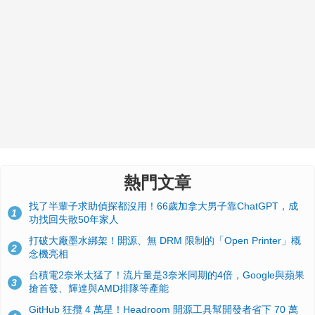
熱門文章
找了半輩子求助偵探都沒用！66歲加拿大男子靠ChatGPT，成
1
功找回失散50年家人
打破大廠墨水綁架！開源、無 DRM 限制的「Open Printer」概
2
念機亮相
台積電2奈米太猛了！流片量是3奈米同期的4倍，Google與蘋果
3
搶首發、輝達與AMD排隊等產能
GitHub 狂攬 4 萬星！Headroom 開源工具幫開發者省下 70 萬