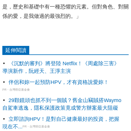
是，歷史和基礎中有一種恐懼的元素。但對角色、對關
係的愛，是我做過的最強烈的。」
延伸閱讀
《沉默的審判》將登陸 Netflix！《周處除三害》
導演新作，阮經天、王淨主演
伴侶和妳一起預防HPV，才有資格說愛妳！
PR・台灣癌症基金會
29顆鏡頭也抓不到一個賊？舊金山竊賊搭Waymo
自駕車逃逸，隱私保護政策竟成警方辦案最大阻礙
立即諮詢HPV！是對自己健康最好的投資，把握
現在不...
PR・台灣癌症基金會