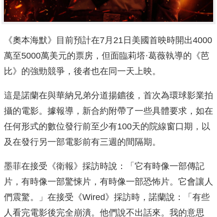
《奧本海默》目前預計在7月21日美國首映時開出4000
萬至5000萬美元的票房，但面臨莉塔·葛薇執導的《芭
比》的強勁競爭，後者也在同一天上映。
這是諾蘭在與華納兄弟分道揚鑣後，首次為環球影業拍
攝的電影。據報導，新合約附帶了一些具體要求，如在
任何形式的數位發行前至少有100天的院線窗口期，以
及在發行另一部電影前有三週的間隔期。
墨菲在接受《衛報》採訪時說：「它有時像一部傳記
片，有時像一部驚悚片，有時像一部恐怖片。它會讓人
們震驚。」在接受《Wired》採訪時，諾蘭說：「有些
人看完電影後完全崩潰。他們說不出話來。我的意思