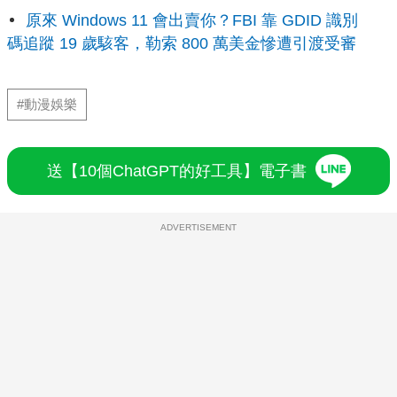
原來 Windows 11 會出賣你？FBI 靠 GDID 識別
碼追蹤 19 歲駭客，勒索 800 萬美金慘遭引渡受審
#動漫娛樂
送【10個ChatGPT的好工具】電子書
ADVERTISEMENT