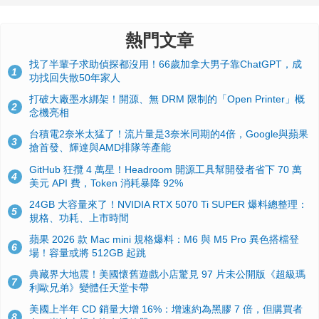
熱門文章
找了半輩子求助偵探都沒用！66歲加拿大男子靠ChatGPT，成
1
功找回失散50年家人
打破大廠墨水綁架！開源、無 DRM 限制的「Open Printer」概
2
念機亮相
台積電2奈米太猛了！流片量是3奈米同期的4倍，Google與蘋果
3
搶首發、輝達與AMD排隊等產能
GitHub 狂攬 4 萬星！Headroom 開源工具幫開發者省下 70 萬
4
美元 API 費，Token 消耗暴降 92%
24GB 大容量來了！NVIDIA RTX 5070 Ti SUPER 爆料總整理：
5
規格、功耗、上市時間
蘋果 2026 款 Mac mini 規格爆料：M6 與 M5 Pro 異色搭檔登
6
場！容量或將 512GB 起跳
典藏界大地震！美國懷舊遊戲小店驚見 97 片未公開版《超級瑪
7
利歐兄弟》變體任天堂卡帶
美國上半年 CD 銷量大增 16%：增速約為黑膠 7 倍，但購買者
8