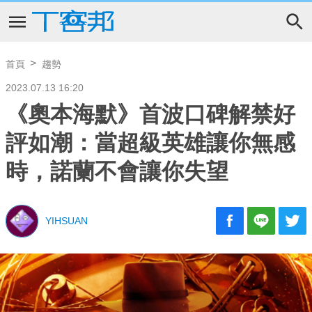
首頁
趨勢
2023.07.13 16:20
《奧本海默》首波口碑解禁好
評如潮：當超級英雄讓你無感
時，諾蘭不會讓你失望
YIHSUAN