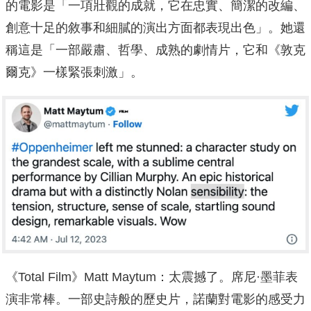
的電影是「一項壯觀的成就，它在忠實、簡潔的改編、
創意十足的敘事和細膩的演出方面都表現出色」。她還
稱這是「一部嚴肅、哲學、成熟的劇情片，它和《敦克
爾克》一樣緊張刺激」。
《Total Film》Matt Maytum：太震撼了。席尼·墨菲表
演非常棒。一部史詩般的歷史片，諾蘭對電影的感受力