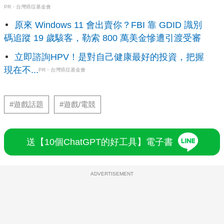
PR・台灣癌症基金會
原來 Windows 11 會出賣你？FBI 靠 GDID 識別
碼追蹤 19 歲駭客，勒索 800 萬美金慘遭引渡受審
立即諮詢HPV！是對自己健康最好的投資，把握
現在不...
PR・台灣癌症基金會
#遊戲話題
#遊戲/電競
送【10個ChatGPT的好工具】電子書
ADVERTISEMENT