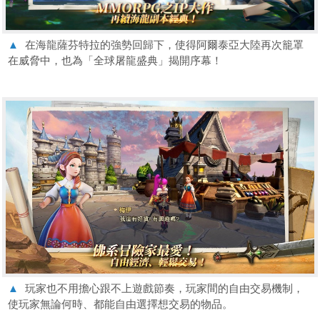
▲
在海龍薩芬特拉的強勢回歸下，使得阿爾泰亞大陸再次籠罩
在威脅中，也為「全球屠龍盛典」揭開序幕！
▲
玩家也不用擔心跟不上遊戲節奏，玩家間的自由交易機制，
使玩家無論何時、都能自由選擇想交易的物品。