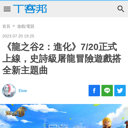
首頁
遊戲/電競
2023.07.20 19:25
《龍之谷2：進化》7/20正式
上線，史詩級屠龍冒險遊戲搭
全新主題曲
Elsie