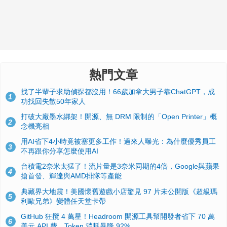
熱門文章
找了半輩子求助偵探都沒用！66歲加拿大男子靠ChatGPT，成
1
功找回失散50年家人
打破大廠墨水綁架！開源、無 DRM 限制的「Open Printer」概
2
念機亮相
用AI省下4小時竟被塞更多工作！過來人曝光：為什麼優秀員工
3
不再跟你分享怎麼使用AI
台積電2奈米太猛了！流片量是3奈米同期的4倍，Google與蘋果
4
搶首發、輝達與AMD排隊等產能
典藏界大地震！美國懷舊遊戲小店驚見 97 片未公開版《超級瑪
5
利歐兄弟》變體任天堂卡帶
GitHub 狂攬 4 萬星！Headroom 開源工具幫開發者省下 70 萬
6
美元 API 費，Token 消耗暴降 92%