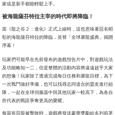
家或是新手都能輕鬆上手。
被海龍薩芬特拉主宰的時代即將降臨！
當《龍之谷２：進化》正式上線時，
這也意味著惡名昭
彰的海龍薩芬特拉的降臨，並替「全球屠龍盛典」
揭開
序幕！
玩家們可能早在先前發布的遊戲預告片中，
對遊戲玩法
及功能略知一二，
但是整體的活動內容將遠遠超乎大家
的想像！
玩家除了透過完成每日任務和屠龍目標，為下
一次戰鬥做好準備，
也可以找尋志同道合的盟友進行組
隊，
一起在全球伺服器中與其他玩家一較高下，
為各自
所代表的戰區爭奪更高的榮耀。
每當有惡龍被擊敗時，
遊戲將發送豪華獎勵給名列前茅