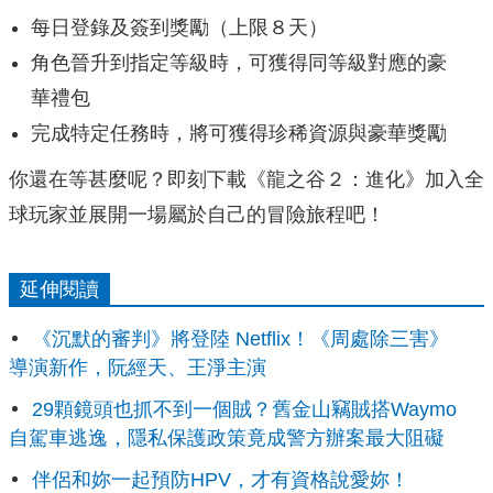
每日登錄及簽到獎勵（上限８天）
角色晉升到指定等級時，可獲得同等級對應的豪
華禮包
完成特定任務時，將可獲得珍稀資源與豪華獎勵
你還在等甚麼呢？即刻下載《龍之谷２：進化》
加入全
球玩家並展開一場屬於自己的冒險旅程吧！
延伸閱讀
《沉默的審判》將登陸 Netflix！《周處除三害》
導演新作，阮經天、王淨主演
29顆鏡頭也抓不到一個賊？舊金山竊賊搭Waymo
自駕車逃逸，隱私保護政策竟成警方辦案最大阻礙
伴侶和妳一起預防HPV，才有資格說愛妳！