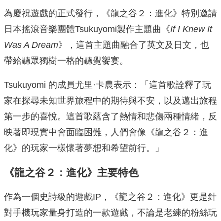
為慶祝遊戲的正式發行，《龍之谷２：進化》
特別邀請
日本搖滾音樂團體Tsukuyomi製作主題曲《
If I Knew It
Was A Dream
》，這首主題曲融合了英文及日文，
也
帶給聽眾獨樹一格的聽覺饗宴。
Tsukuyomi 的成員尤里·卡農表示：「
這首歌詮釋了玩
家在探尋未知世界旅程中的期待與不安，
以及邁出旅程
第一步的喜悅。這首歌蘊含了熱情和悲傷兩種情緒，
反
映著即現實中會面臨困難，人們會像《龍之谷２：進
化》
的玩家一樣懷著夢想和希望前行。」
《龍之谷２：進化》主要特色
作為一個史詩級的遊戲IP，《龍之谷２：進化》
更是針
對手機玩家量身打造的一款遊戲，
不論是老練的粉絲玩