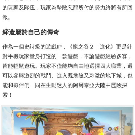
的玩家及隊伍，
玩家為擊敗惡龍所付的努力終將有所回
報。
締造屬於自己的傳奇
作為一個史詩級的遊戲IP，《龍之谷２：進化》
更是針
對手機玩家量身打造的一款遊戲，不論遊戲經驗多寡，
皆能輕鬆遊玩。玩家不僅能夠自由地選擇四大職業，
還
可以參與激烈的戰鬥、進入既危險又刺激的地下城，
也
能和夥伴們一同在生動迷人的阿爾泰亞大陸中歷險探
索！