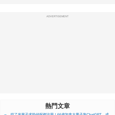
ADVERTISEMENT
熱門文章
找了半輩子求助偵探都沒用！66歲加拿大男子靠ChatGPT，成