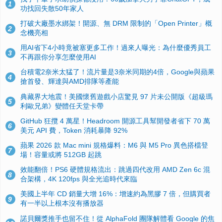
1
功找回失散50年家人
打破大廠墨水綁架！開源、無 DRM 限制的「Open Printer」概
2
念機亮相
用AI省下4小時竟被塞更多工作！過來人曝光：為什麼優秀員工
3
不再跟你分享怎麼使用AI
台積電2奈米太猛了！流片量是3奈米同期的4倍，Google與蘋果
4
搶首發、輝達與AMD排隊等產能
典藏界大地震！美國懷舊遊戲小店驚見 97 片未公開版《超級瑪
5
利歐兄弟》變體任天堂卡帶
GitHub 狂攬 4 萬星！Headroom 開源工具幫開發者省下 70 萬
6
美元 API 費，Token 消耗暴降 92%
蘋果 2026 款 Mac mini 規格爆料：M6 與 M5 Pro 異色搭檔登
7
場！容量或將 512GB 起跳
效能翻倍！PS6 硬體規格流出：跳過四代改用 AMD Zen 6c 混
8
合架構，4K 120fps 與全光追時代來臨
美國上半年 CD 銷量大增 16%：增速約為黑膠 7 倍，但購買者
9
有一半以上根本沒有播放器
諾貝爾獎推手也留不住！從 AlphaFold 團隊解體看 Google 的焦