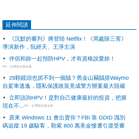
延伸閱讀
《沉默的審判》將登陸 Netflix！《周處除三害》
導演新作，阮經天、王淨主演
伴侶和妳一起預防HPV，才有資格說愛妳！
PR・台灣癌症基金會
29顆鏡頭也抓不到一個賊？舊金山竊賊搭Waymo
自駕車逃逸，隱私保護政策竟成警方辦案最大阻礙
立即諮詢HPV！是對自己健康最好的投資，把握
現在不...
PR・台灣癌症基金會
原來 Windows 11 會出賣你？FBI 靠 GDID 識別
碼追蹤 19 歲駭客，勒索 800 萬美金慘遭引渡受審