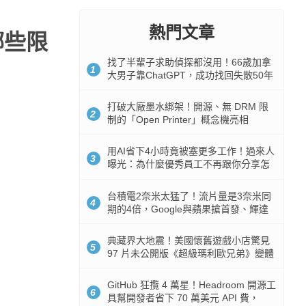
熱門文章
哪些限
找了半輩子求助偵探都沒用！66歲加拿
1
大男子靠ChatGPT，成功找回失散50年
家人
打破大廠墨水綁架！開源、無 DRM 限
2
制的「Open Printer」概念機亮相
用AI省下4小時竟被塞更多工作！過來人
3
曝光：為什麼優秀員工不再跟你分享怎
麼使用AI
台積電2奈米太猛了！流片量是3奈米同
4
期的4倍，Google與蘋果搶首發、輝達
與AMD排隊等產能
典藏界大地震！美國懷舊遊戲小店驚見
5
97 片未公開版《超級瑪利歐兄弟》變體
任天堂卡帶
GitHub 狂攬 4 萬星！Headroom 開源工
6
具幫開發者省下 70 萬美元 API 費，