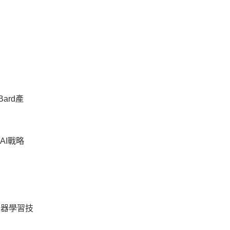
ard產
AI戰略
機器學習技