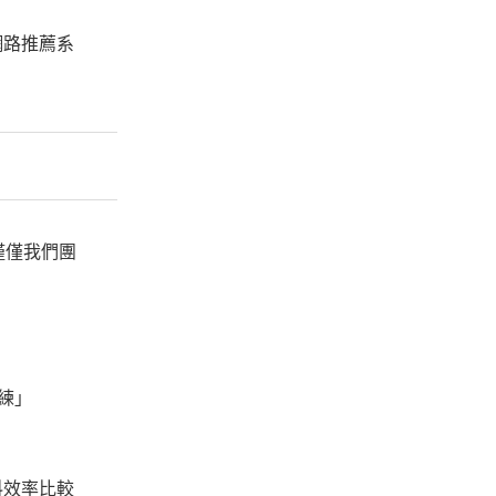
網路推薦系
，僅僅我們團
練」
料效率比較