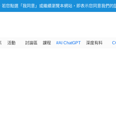
，若您點選「我同意」或繼續瀏覽本網站，即表示您同意我們的
片
活動
討論區
課程
#AI ChatGPT
深度有料
C