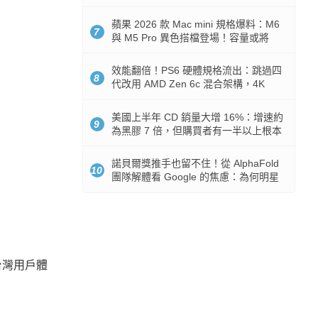
Token 消耗暴降 92%
蘋果 2026 款 Mac mini 規格爆料：M6
7
與 M5 Pro 異色搭檔登場！容量或將
512GB 起跳
效能翻倍！PS6 硬體規格流出：跳過四
8
代改用 AMD Zen 6c 混合架構，4K
120fps 與全光追時代來臨
美國上半年 CD 銷量大增 16%：增速約
9
為黑膠 7 倍，但購買者有一半以上根本
沒有播放器
諾貝爾獎推手也留不住！從 AlphaFold
10
團隊解體看 Google 的焦慮：為何明星
實驗室要為 Gemini 讓路？
台灣用戶體