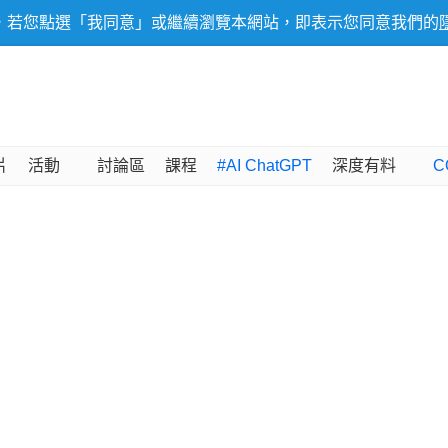
，若您點選「我同意」或繼續瀏覽本網站，即表示您同意我們的
片
活動
討論區
課程
#AI ChatGPT
深度有料
C