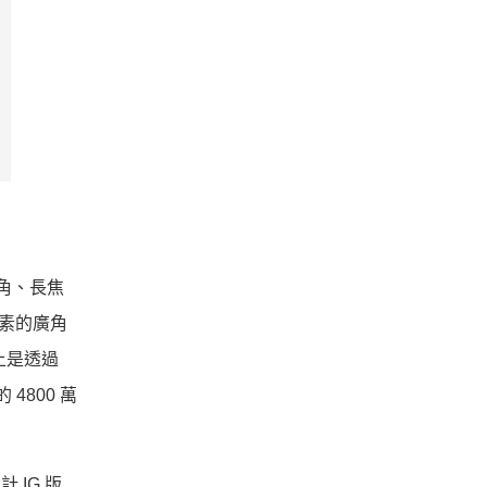
廣角、長焦
畫素的廣角
際上是透過
800 萬
 IG 版