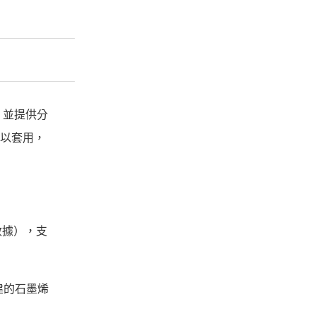
規格，並提供分
 可以套用，
度數據），支
，內建的石墨烯