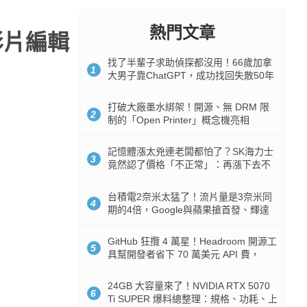
熱門文章
動影片編輯
找了半輩子求助偵探都沒用！66歲加拿
1
大男子靠ChatGPT，成功找回失散50年
家人
打破大廠墨水綁架！開源、無 DRM 限
2
制的「Open Printer」概念機亮相
記憶體漲太兇連老闆都怕了？SK海力士
3
竟然認了價格「不正常」：再漲下去不
是好事
台積電2奈米太猛了！流片量是3奈米同
4
期的4倍，Google與蘋果搶首發、輝達
與AMD排隊等產能
GitHub 狂攬 4 萬星！Headroom 開源工
5
具幫開發者省下 70 萬美元 API 費，
Token 消耗暴降 92%
24GB 大容量來了！NVIDIA RTX 5070
6
Ti SUPER 爆料總整理：規格、功耗、上