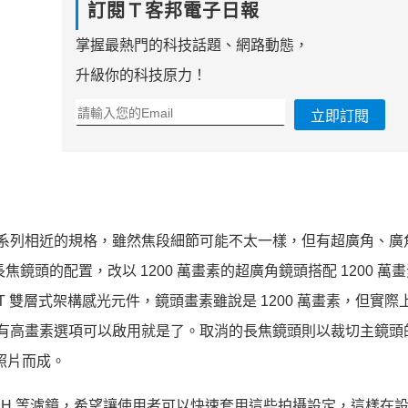
訂閱Ｔ客邦電子日報
掌握最熱門的科技話題、網路動態，
升級你的科技原力！
立即訂閱
eria 1 系列相近的規格，雖然焦段細節可能不太一樣，但有超廣角、
了長焦鏡頭的配置，改以 1200 萬畫素的超廣角鏡頭搭配 1200 萬
mor T 雙層式架構感光元件，鏡頭畫素雖說是 1200 萬畫素，但實
有高畫素選項可以啟用就是了。取消的長焦鏡頭則以裁切主鏡頭的 4
的照片而成。
/ VV / SH 等濾鏡，希望讓使用者可以快速套用這些拍攝設定，這樣在設計