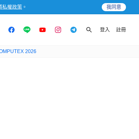
隱私權政策
。
我同意
登入
註冊
OMPUTEX 2026