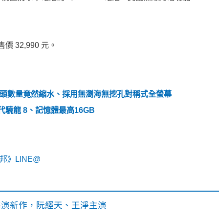
價 32,990 元。
告外流，鏡頭數量竟然縮水、採用無瀏海無挖孔對稱式全螢幕
第二代驍龍 8、記憶體最高16GB
》LINE@
》導演新作，阮經天、王淨主演