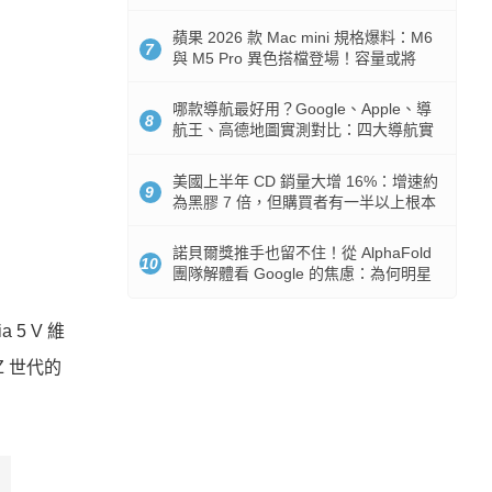
市時間
蘋果 2026 款 Mac mini 規格爆料：M6
7
與 M5 Pro 異色搭檔登場！容量或將
512GB 起跳
哪款導航最好用？Google、Apple、導
8
航王、高德地圖實測對比：四大導航實
測懶人包
美國上半年 CD 銷量大增 16%：增速約
9
為黑膠 7 倍，但購買者有一半以上根本
沒有播放器
諾貝爾獎推手也留不住！從 AlphaFold
10
團隊解體看 Google 的焦慮：為何明星
實驗室要為 Gemini 讓路？
5 V 維
Z 世代的