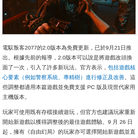
電馭叛客2077的2.0版本為免費更新，已於9月21日推
出。根據先前的報導，2.0版本可以說是將遊戲改頭換
面了一次，引入了許多新玩法。官方表示，
包括遊戲核
心要素（例如警察系統、專精樹）進行修正及改善
。這
些調整都適用本篇遊戲並免費支援 PC 版及現世代家用
主機版本。
玩家可使用既有存檔接續遊玩，但官方也建議玩家重新
開始新遊戲以獲得調整後的最佳遊戲體驗。9 月 26 日
起，擁有《自由幻局》的玩家亦可選擇開始新遊戲並直