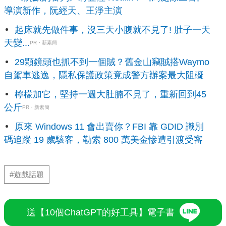
導演新作，阮經天、王淨主演
起床就先做件事，沒三天小腹就不見了! 肚子一天
天變...
PR・新素簡
29顆鏡頭也抓不到一個賊？舊金山竊賊搭Waymo
自駕車逃逸，隱私保護政策竟成警方辦案最大阻礙
檸檬加它，堅持一週大肚腩不見了，重新回到45
公斤
PR・新素簡
原來 Windows 11 會出賣你？FBI 靠 GDID 識別
碼追蹤 19 歲駭客，勒索 800 萬美金慘遭引渡受審
#遊戲話題
送【10個ChatGPT的好工具】電子書