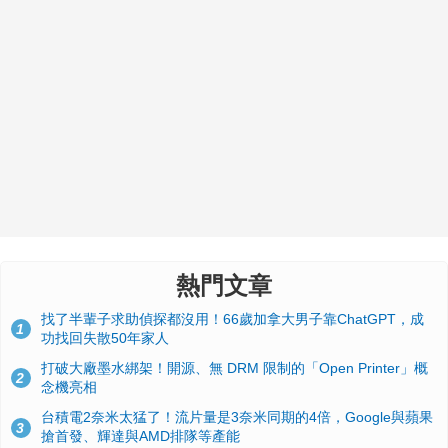
熱門文章
找了半輩子求助偵探都沒用！66歲加拿大男子靠ChatGPT，成
1
功找回失散50年家人
打破大廠墨水綁架！開源、無 DRM 限制的「Open Printer」概
2
念機亮相
台積電2奈米太猛了！流片量是3奈米同期的4倍，Google與蘋果
3
搶首發、輝達與AMD排隊等產能