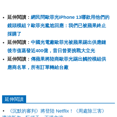
延伸閱讀：
網民問歐菲光iPhone 13哪款用他們的
鏡頭模組？歐菲光尷尬回應：我們已被蘋果終止
採購了
延伸閱讀：
中國光電廠歐菲光被蘋果踢出供應鏈
後市值蒸發近400億，昔日曾要挑戰大立光
延伸閱讀：
傳蘋果將陸商歐菲光踢出觸控模組供
應商名單，所有訂單轉給台廠
延伸閱讀
《沉默的審判》將登陸 Netflix！《周處除三害》