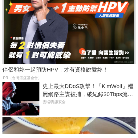
伴侶和妳一起預防HPV，才有資格說愛妳！
PR（台灣癌症基金會）
史上最大DDoS攻擊！「KimWolf」殭
屍網路主謀被捕，破紀錄30Tbps流量
癱瘓全球！
雲端/資訊安全