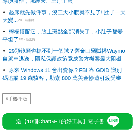
導演新作，阮經天、王淨主演
起床就先做件事，沒三天小腹就不見了! 肚子一天
天變...
PR・新素簡
檸檬搭配它，臉上斑點全部消失了，小肚子都變
平坦了
PR・新素簡
29顆鏡頭也抓不到一個賊？舊金山竊賊搭Waymo
自駕車逃逸，隱私保護政策竟成警方辦案最大阻礙
原來 Windows 11 會出賣你？FBI 靠 GDID 識別
碼追蹤 19 歲駭客，勒索 800 萬美金慘遭引渡受審
#手機/平板
送【10個ChatGPT的好工具】電子書