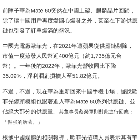
前陣子華為Mate 60突然在中國上架、麒麟晶片回歸，
除了讓中國用戶再度愛國心爆發之外，甚至在下游供應
鏈也引發了訂單爆滿的盛況。
中國光電廠歐菲光，在2021年遭蘋果從供應鏈剔除，
市值一度蒸發人民幣近400億元（約1,735億元台
幣）。一年後的2022年，歐菲光營收同比下降
35.09%，淨利潤虧損擴大至51.82億元。
不過，不過，現在華為重新回來中國手機市場，據說歐
菲光鏡頭模組也跟著進入華為Mate 60系列供應鏈、並
佔絕大部分的供應量。
其董事長蔡榮軍則對此進行回應：
「倔強的活著。」
根據中國媒體的相關報導，歐菲光招聘人員表示其有華